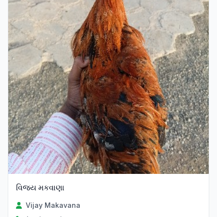
વિજય મકવાણા
Vijay Makavana