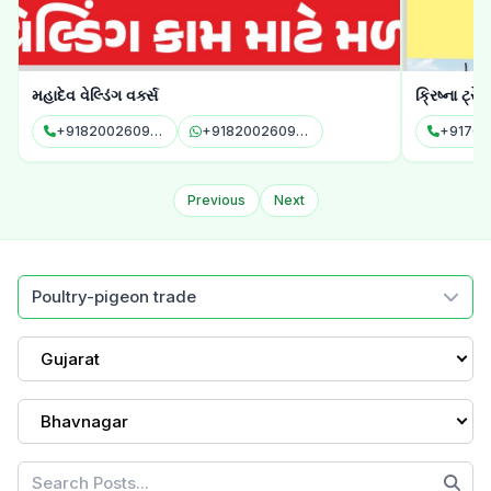
ક્રિષ્ના ટ્રેક્ટર્સ
પીપળાના પાન
+917016687403
+917016687403
+91994
Previous
Next
Poultry-pigeon trade
Gujarat
Bhavnagar