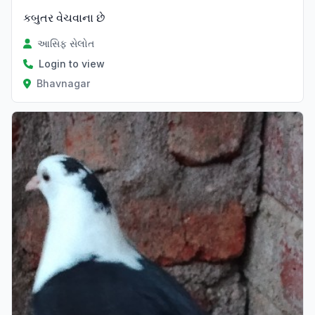
કબુતર વેચવાના છે
આસિફ સેલોત
Login to view
Bhavnagar