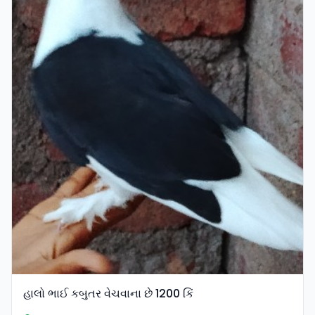
હાલો ભાઈ કબુતર વેચવાના છે 1200 કિં