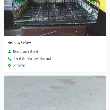
લવ બર્ડ પાંજરું
Bhadresh Gohil
देखने के लिए लॉगिन करें
भावनगर