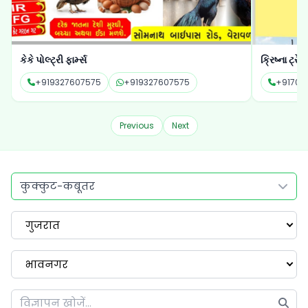
ક્રિષ્ના ટ્રેક્ટર્સ
સાબીરભાઈ 
+917016687403
+917016687403
+918200
Previous
Next
कुक्कुट-कबूतर
गुजरात
भावनगर