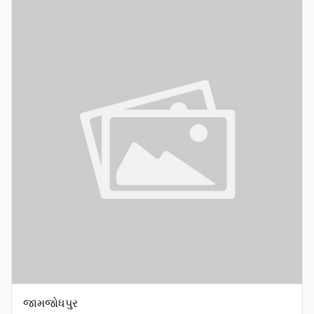
જામજોધપુર