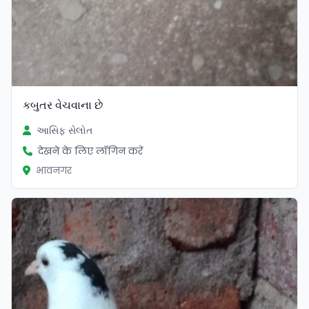
કબુતર વેચવાના છે
આસિફ સેલોત
देखने के लिए लॉगिन करें
भावनगर