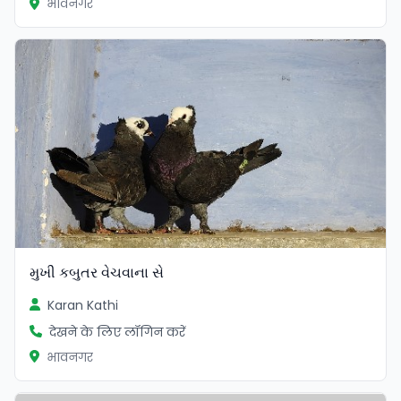
भावनगर
મુખી કબુતર વેચવાના સે
Karan Kathi
देखने के लिए लॉगिन करें
भावनगर