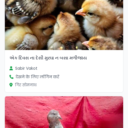
એક દિવસ ના દેસી મુરઘા‌ ન બસા મળીજાય
Sabir Vakot
देखने के लिए लॉगिन करें
गिर सोमनाथ