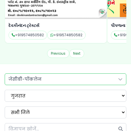
પીપળાના પાને
જય માતાજી ટ
+919941499714
+919941499714
+91999
Previous
Next
जेसीबी-पॉकलेन
गुजरात
सभी जिले