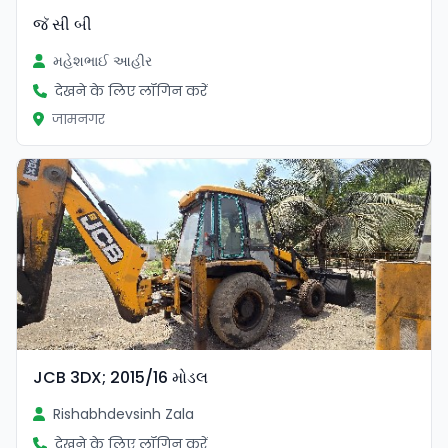
જૅ સી બી
મહેશભાઈ આહીર
देखने के लिए लॉगिन करें
जामनगर
JCB 3DX; 2015/16 મોડલ
Rishabhdevsinh Zala
देखने के लिए लॉगिन करें