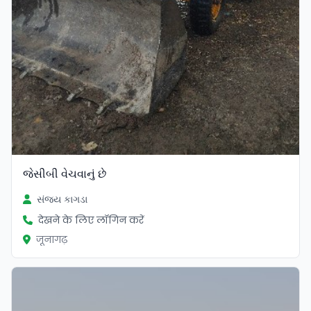
જેસીબી વેચવાનું છે
સંજય કાગડા
देखने के लिए लॉगिन करें
जूनागढ़