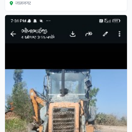
जामनगर