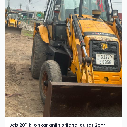
Jcb 2011 kilo skar anjin orijanal gujrat 2onr