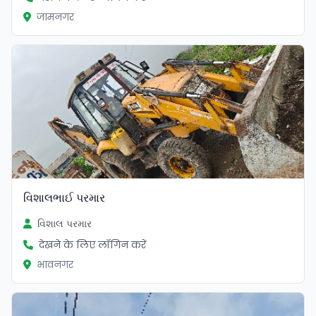
जामनगर
વિશાલભાઈ પરમાર
વિશાલ પરમાર
देखने के लिए लॉगिन करें
भावनगर