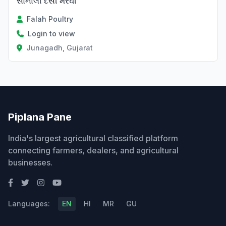
સોનાલી દેસી મરઘી
Falah Poultry
Login to view
Junagadh, Gujarat
Piplana Pane
India's largest agricultural classified platform
connecting farmers, dealers, and agricultural
businesses.
Languages:
EN
HI
MR
GU