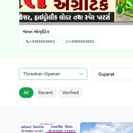
જગત એગ્રીટેક
+918469369269
+918469369269
Thresher-Opener
Gujarat
All
Recent
Verified