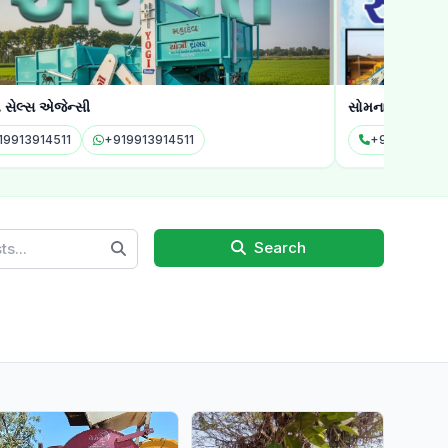
ેશ સેલ્સ એજેન્સી
સોમનાથ એજન્સ
19913914511
+919913914511
Search