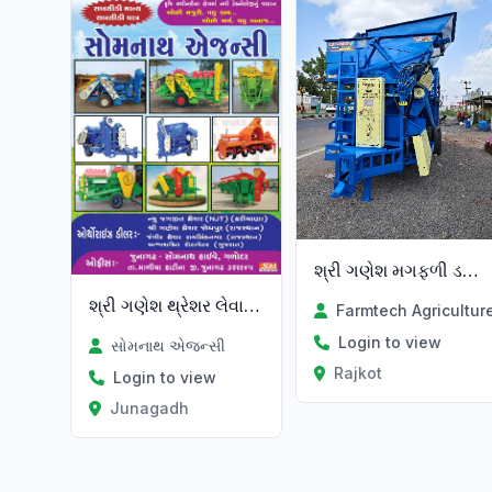
શ્રી ગણેશ મગફળી ડબલટેન્ક થ્રેશર
શ્રી ગણેશ થ્રેશર લેવા માટે મળો
Login to view
સોમનાથ એજન્સી
Rajkot
Login to view
Junagadh