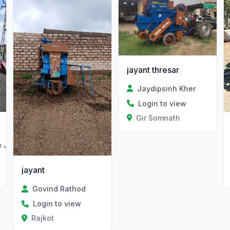
jayant thresar
Jaydipsinh Kher
Login to view
Gir Somnath
Farmtech Agriculture Jasdan
jayant
Govind Rathod
Login to view
Rajkot