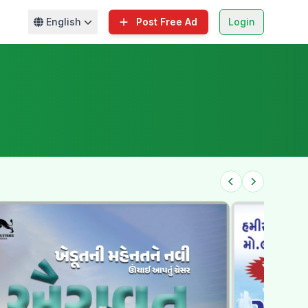
English
Post Free Ad
Login