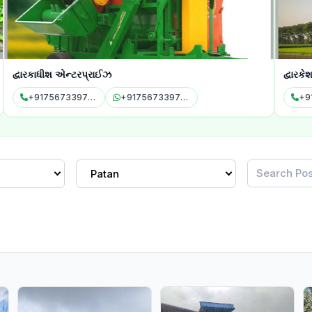
દ્વારકાધીશ એન્ટરપ્રાઈઝ
દ્વારક
+917567339729
+917567339729
+9
Patan