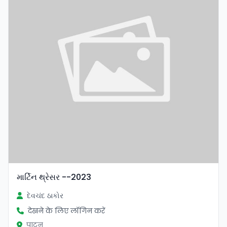
માર્ટિન થ્રેસર --2023
દેવચંદ ઠાકોર
देखने के लिए लॉगिन करें
पाटन