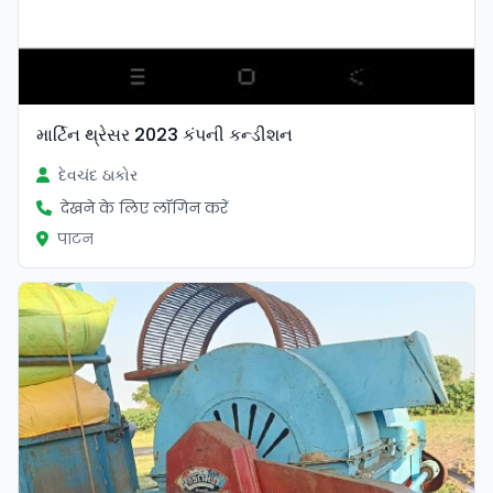
માર્ટિન થ્રેસર 2023 કંપની કન્ડીશન
દેવચંદ ઠાકોર
देखने के लिए लॉगिन करें
पाटन