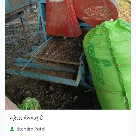
થ્રેસર વેચવાનું છે
Jitendra Patel