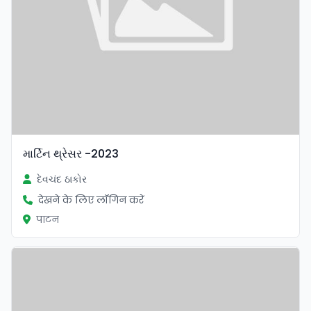
માર્ટિન થ્રેસર -2023
દેવચંદ ઠાકોર
देखने के लिए लॉगिन करें
पाटन