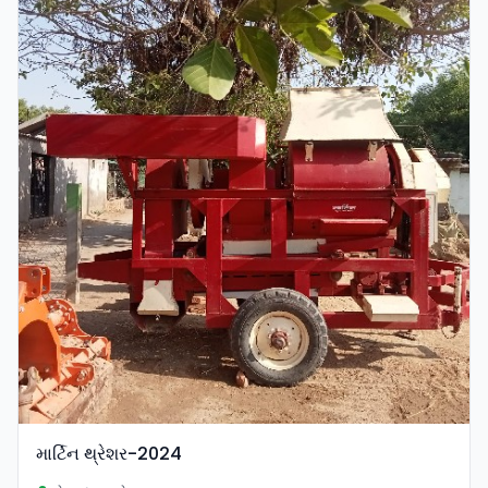
માર્ટિન થ્રેશર-2024