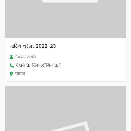
માર્ટિન થ્રેસર 2022-23
દેવચંદ ઠાકોર
देखने के लिए लॉगिन करें
पाटन