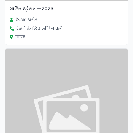
માર્ટિન થ્રેસર --2023
દેવચંદ ઠાકોર
देखने के लिए लॉगिन करें
पाटन