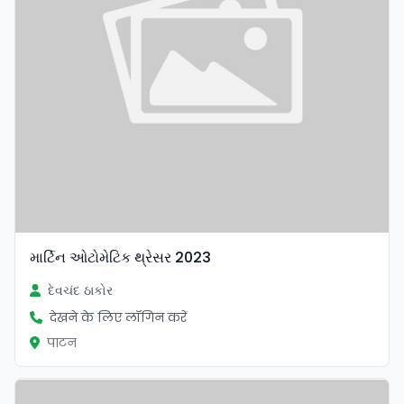
માર્ટિન ઓટોમેટિક થ્રેસર 2023
દેવચંદ ઠાકોર
देखने के लिए लॉगिन करें
पाटन