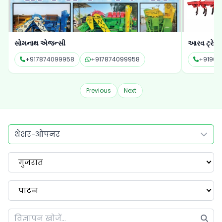
આરવ ટ્રેલર
વૃંદાવન થ્રે
+919664837696
+919664837696
+91958
Previous
Next
थ्रेशर-ओपनर
गुजरात
पाटन