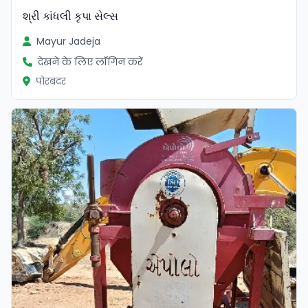
શ્રી કાંધલી કૃપા સેલ્સ
Mayur Jadeja
देखने के लिए लॉगिन करें
पोरबंदर