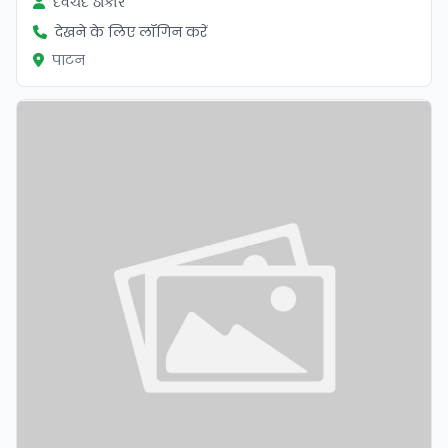
દેવચંદ ઠાકોર
देखने के लिए लॉगिन करें
पाटन