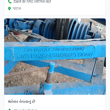
देखने के लिए लॉगिन करें
पाटन
થરેસર વેચવાનું છે