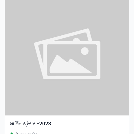
માર્ટિન થ્રેસર -2023