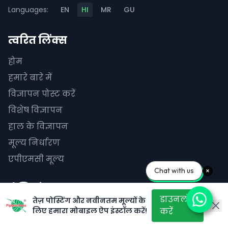
Languages:
EN
HI
MR
GU
त्वरित लिंक्स
होम
हमारे बारे में
विज्ञापन पोस्ट करें
विशेष विज्ञापन
हाल के विज्ञापन
मूल्य निर्धारण
एपीएमसी मूल्य
Chat with us
श्रेणियां
डाउनलोड
तेज़ पोस्टिंग और नवीनतम मूल्यों के
भैंस
लिए हमारा मोबाइल ऐप इंस्टॉल करें!
करें
गायें