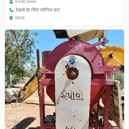
દેવચંદ ઠાકોર
देखने के लिए लॉगिन करें
पाटन