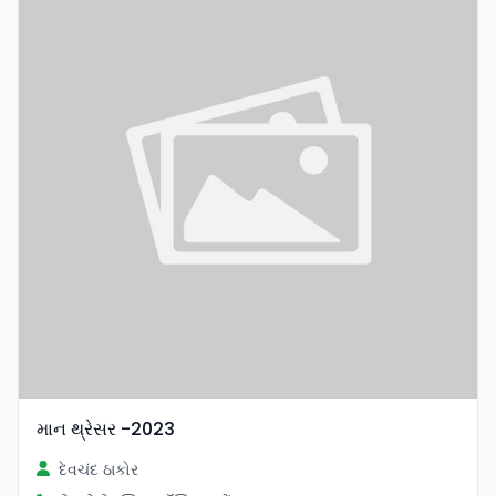
માન થ્રેસર -2023
દેવચંદ ઠાકોર