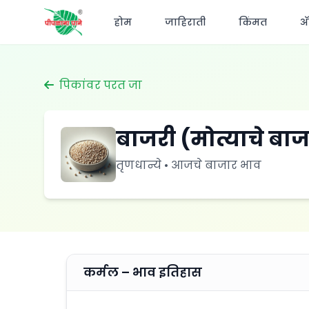
होम
जाहिराती
किंमत
अ‍
पिकांवर परत जा
बाजरी (मोत्याचे बाजर
तृणधान्ये • आजचे बाजार भाव
कर्मल – भाव इतिहास