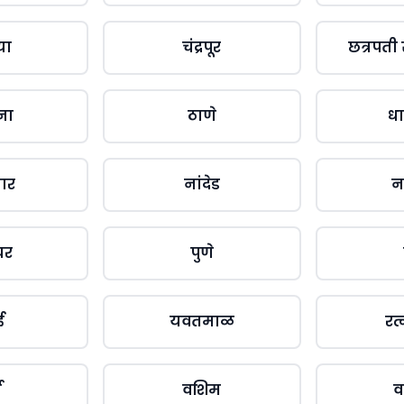
या
चंद्रपूर
छत्रपती
ना
ठाणे
धा
बार
नांदेड
न
घर
पुणे
ई
यवतमाळ
रत
ा
वशिम
व