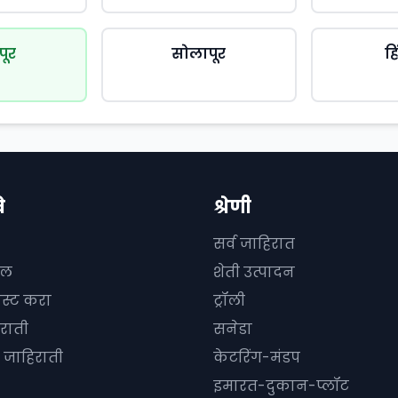
पूर
सोलापूर
ह
े
श्रेणी
सर्व जाहिरात
दल
शेती उत्पादन
ोस्ट करा
ट्रॉली
राती
सनेडा
जाहिराती
केटरिंग-मंडप
इमारत-दुकान-प्लॉट