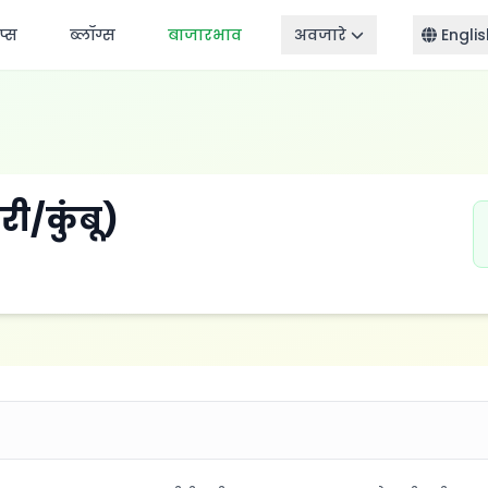
ॅप्स
ब्लॉग्स
बाजारभाव
अवजारे
Englis
ी/कुंबू)