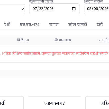
सुरुवातीची तारीख
शेवटची तारीख
देशी
एम.एच.-१७९
लहान
मोठा बाजरी
देसी
विविधता
किमान भाव
जास्ती
धिक विशिष्ट माहितीसाठी, कृपया तुमच्या जवळच्या मार्केटिंग यार्डशी संपर्क 
वती
अहमदनगर
अहि