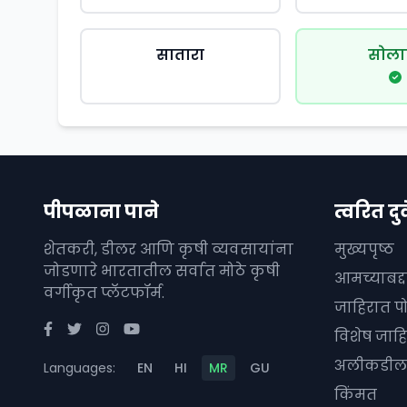
सातारा
सोला
पीपळाना पाने
त्वरित दुव
शेतकरी, डीलर आणि कृषी व्यवसायांना
मुख्यपृष्ठ
जोडणारे भारतातील सर्वात मोठे कृषी
आमच्याबद्
वर्गीकृत प्लॅटफॉर्म.
जाहिरात प
विशेष जाहि
अलीकडील 
Languages:
EN
HI
MR
GU
किंमत