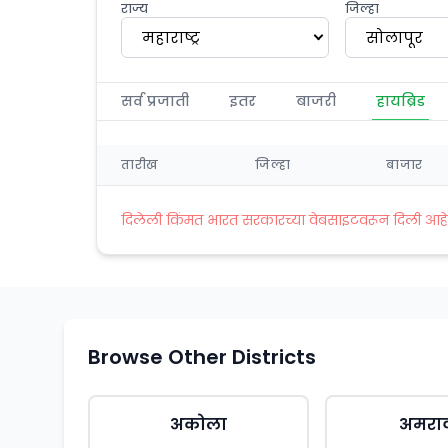
राज्य
जिल्हा
महाराष्ट्र
सोलापूर
सर्व प्रजाती
इतर
बाजरी
हायब्रिड
तारीख
जिल्हा
बाजार
दिलेली किंमत भारत सरकारच्या वेबसाइटवरून दिली आहे. अ
Browse Other Districts
अकोला
अमरा