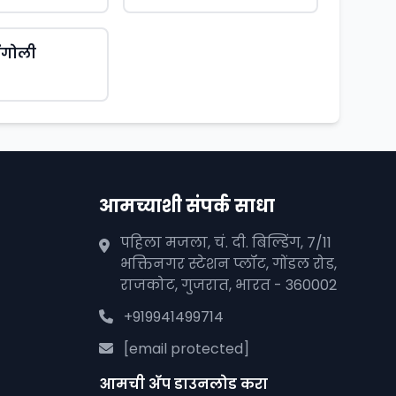
िंगोली
आमच्याशी संपर्क साधा
पहिला मजला, चं. दी. बिल्डिंग, 7/11
भक्तिनगर स्टेशन प्लॉट, गोंडल रोड,
राजकोट, गुजरात, भारत - 360002
+919941499714
[email protected]
आमची अ‍ॅप डाउनलोड करा