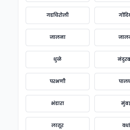
गडचिरोली
गोंदि
जालना
जाल
धुळे
नंदुर
परभणी
पाल
भंडारा
मुंब
लातूर
वर्ध