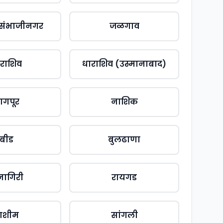
 संभाजीनगर
जळगाव
राशिव
धाराशिव (उस्मानाबाद)
ागपूर
नाशिक
बीड
बुलढाणा
्नागिरी
रायगड
ाशीम
सांगली