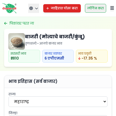
जाहिरात पोस्ट करा
लॉगिन करा
पिकांवर परत जा
बाजरी (मोत्याचे बाजरी/कुंबू)
तृणधान्ये • आजचे बाजार भाव
सरासरी भाव
बाजार व्यापार
भाव प्रवृत्ती
₹ 1810
6 एपीएमसी
-17.35 %
भाव इतिहास (सर्व बाजार)
राज्य
महाराष्ट्र
जिल्हा