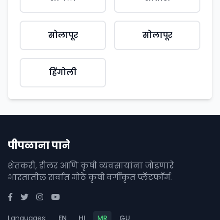
सोलापूर
सोलापूर
हिंगोली
पीपळाना पाने
शेतकरी, डीलर आणि कृषी व्यवसायांना जोडणारे
भारतातील सर्वात मोठे कृषी वर्गीकृत प्लॅटफॉर्म.
Languages:
EN
HI
MR
GU