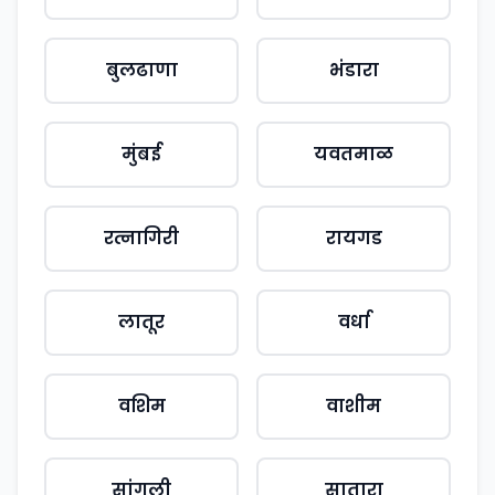
बुलढाणा
भंडारा
मुंबई
यवतमाळ
रत्नागिरी
रायगड
लातूर
वर्धा
वशिम
वाशीम
सांगली
सातारा