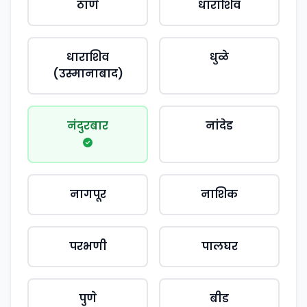
ठाणे
धाराशिव
धाराशिव
धुळे
(उस्मानाबाद)
नंदुरबार
नांदेड
नागपूर
नाशिक
परभणी
पालघर
पुणे
बीड