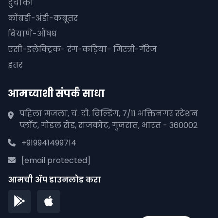
दुचाकी
कोंबडी-अंडी-कबूतर
बियाणे-औषध
एसी-इलेक्ट्रिक- रंग-कड़िया- मिस्त्री-गॅरेज
इतर
आमच्याशी संपर्क साधा
पहिला मजला, चं. दी. बिल्डिंग, 7/11 भक्तिनगर स्टेशन
प्लॉट, गोंडल रोड, राजकोट, गुजरात, भारत - 360002
+919941499714
[email protected]
आमची अ‍ॅप डाउनलोड करा