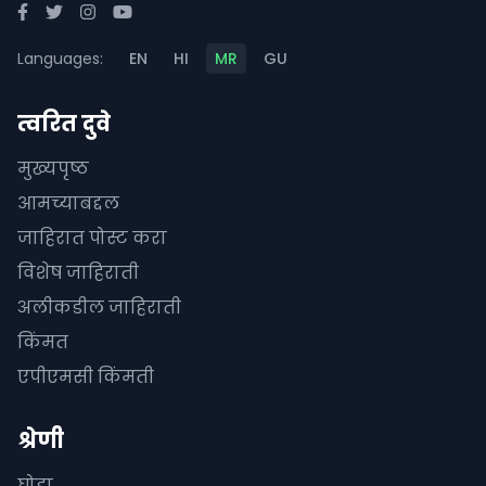
Languages:
EN
HI
MR
GU
त्वरित दुवे
मुख्यपृष्ठ
आमच्याबद्दल
जाहिरात पोस्ट करा
विशेष जाहिराती
अलीकडील जाहिराती
किंमत
एपीएमसी किंमती
श्रेणी
घोडा