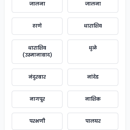
जालना
जालना
ठाणे
धाराशिव
धाराशिव
धुळे
(उस्मानाबाद)
नंदुरबार
नांदेड
नागपूर
नाशिक
परभणी
पालघर