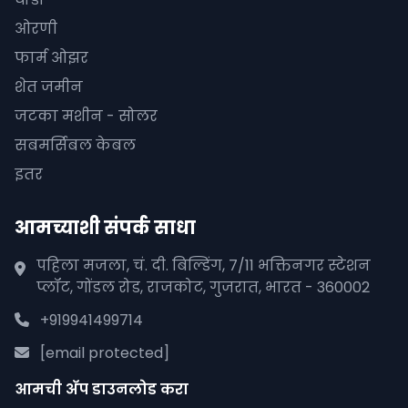
ओरणी
फार्म ओझर
शेत जमीन
जटका मशीन - सोलर
सबमर्सिबल केबल
इतर
आमच्याशी संपर्क साधा
पहिला मजला, चं. दी. बिल्डिंग, 7/11 भक्तिनगर स्टेशन
प्लॉट, गोंडल रोड, राजकोट, गुजरात, भारत - 360002
+919941499714
[email protected]
आमची अ‍ॅप डाउनलोड करा