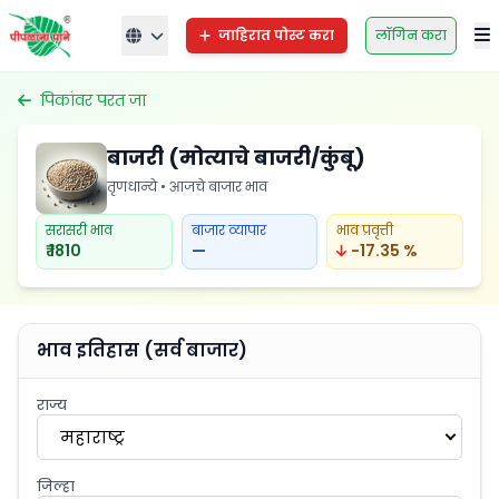
जाहिरात पोस्ट करा
लॉगिन करा
पिकांवर परत जा
बाजरी (मोत्याचे बाजरी/कुंबू)
तृणधान्ये • आजचे बाजार भाव
सरासरी भाव
बाजार व्यापार
भाव प्रवृत्ती
₹ 1810
—
-17.35 %
भाव इतिहास (सर्व बाजार)
राज्य
महाराष्ट्र
जिल्हा