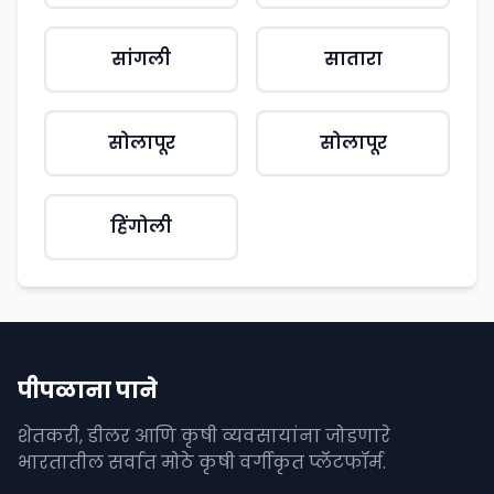
सांगली
सातारा
सोलापूर
सोलापूर
हिंगोली
पीपळाना पाने
शेतकरी, डीलर आणि कृषी व्यवसायांना जोडणारे
भारतातील सर्वात मोठे कृषी वर्गीकृत प्लॅटफॉर्म.