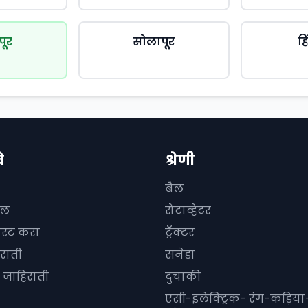
पूर
सोलापूर
ह
े
श्रेणी
बैल
दल
रोटाव्हेटर
ोस्ट करा
ट्रॅक्टर
राती
सनेडा
जाहिराती
दुचाकी
एसी-इलेक्ट्रिक- रंग-कड़िया- 