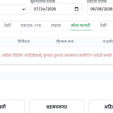
सुरुवातीची तारीख
शेवटची तारीख
देशी
एम.एच.-१७९
लहान
मोठा बाजरी
देसी
विविधता
किमान भाव
जास्ती
धिक विशिष्ट माहितीसाठी, कृपया तुमच्या जवळच्या मार्केटिंग यार्डशी संपर्क 
वती
अहमदनगर
अहि