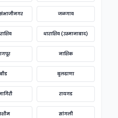
 संभाजीनगर
जळगाव
राशिव
धाराशिव (उस्मानाबाद)
ागपूर
नाशिक
बीड
बुलढाणा
्नागिरी
रायगड
ाशीम
सांगली