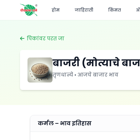
होम
जाहिराती
किंमत
अ‍
पिकांवर परत जा
बाजरी (मोत्याचे बाजर
तृणधान्ये • आजचे बाजार भाव
कर्मल – भाव इतिहास