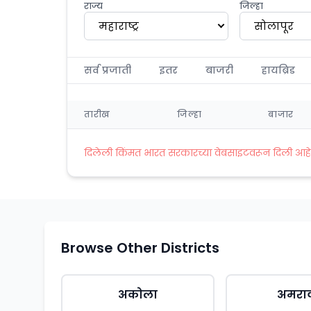
राज्य
जिल्हा
महाराष्ट्र
सोलापूर
सर्व प्रजाती
इतर
बाजरी
हायब्रिड
तारीख
जिल्हा
बाजार
दिलेली किंमत भारत सरकारच्या वेबसाइटवरून दिली आहे. अ
Browse Other Districts
अकोला
अमरा