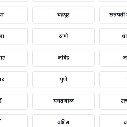
या
चंद्रपूर
छत्रपती
ना
ठाणे
धा
बार
नांदेड
न
घर
पुणे
ई
यवतमाळ
रत
ा
वशिम
व