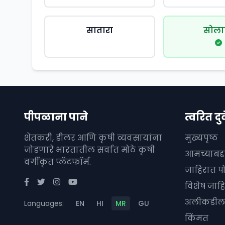
सातारा
सोला
पीपळाना पाने
त्वरित दुव
शेतकरी, डीलर आणि कृषी व्यवसायांना
मुख्यपृष्ठ
जोडणारे भारतातील सर्वात मोठे कृषी
आमच्याबद्
वर्गीकृत प्लॅटफॉर्म.
जाहिरात प
विशेष जाहि
अलीकडील 
Languages:
EN
HI
MR
GU
किंमत