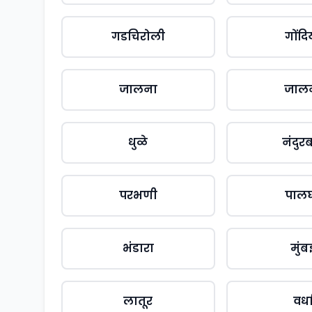
गडचिरोली
गोंदि
जालना
जाल
धुळे
नंदुर
परभणी
पाल
भंडारा
मुंब
लातूर
वर्ध