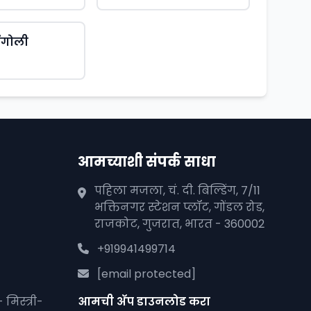
िंगोली
आमच्याशी संपर्क साधा
पहिला मजला, चं. दी. बिल्डिंग, 7/11
भक्तिनगर स्टेशन प्लॉट, गोंडल रोड,
राजकोट, गुजरात, भारत - 360002
+919941499714
[email protected]
मिस्त्री-
आमची अ‍ॅप डाउनलोड करा