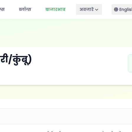
ॅप्स
ब्लॉग्स
बाजारभाव
अवजारे
Englis
ी/कुंबू)