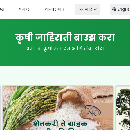
ॅप्स
ब्लॉग्स
बाजारभाव
अवजारे
Englis
कृषी जाहिराती ब्राउझ करा
सर्वोत्तम कृषी उत्पादने आणि सेवा शोधा