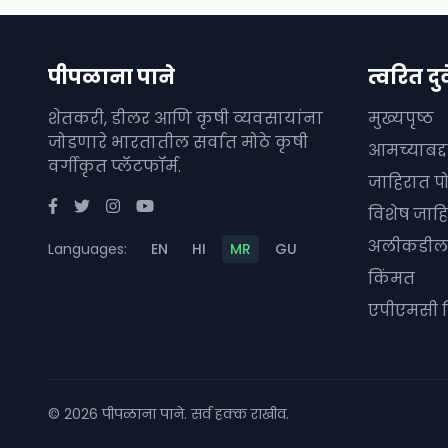
पीपळाना पाने
त्वरित दुव
शेतकरी, डीलर आणि कृषी व्यवसायांना
मुख्यपृष्ठ
जोडणारे भारतातील सर्वात मोठे कृषी
आमच्याबद्
वर्गीकृत प्लॅटफॉर्म.
जाहिरात प
विशेष जाहि
अलीकडील 
Languages:
EN
HI
MR
GU
किंमत
एपीएमसी 
© 2026 पीपळाना पाने. सर्व हक्क राखीव.