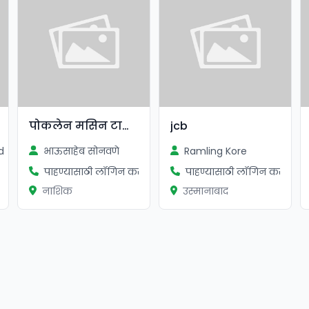
पोकलेन मसिन टाटा 210 झ्याक्सीस
jcb
d
भाऊसाहेब सोनवणे
Ramling Kore
ा
पाहण्यासाठी लॉगिन करा
पाहण्यासाठी लॉगिन करा
नाशिक
उस्मानाबाद