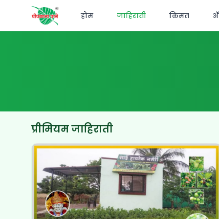
होम
जाहिराती
किंमत
अ‍
प्रीमियम जाहिराती