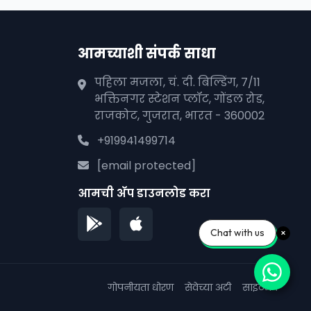
आमच्याशी संपर्क साधा
पहिला मजला, चं. दी. बिल्डिंग, 7/11
भक्तिनगर स्टेशन प्लॉट, गोंडल रोड,
राजकोट, गुजरात, भारत - 360002
+919941499714
[email protected]
आमची अ‍ॅप डाउनलोड करा
Chat with us
गोपनीयता धोरण
सेवेच्या अटी
साइटमॅप