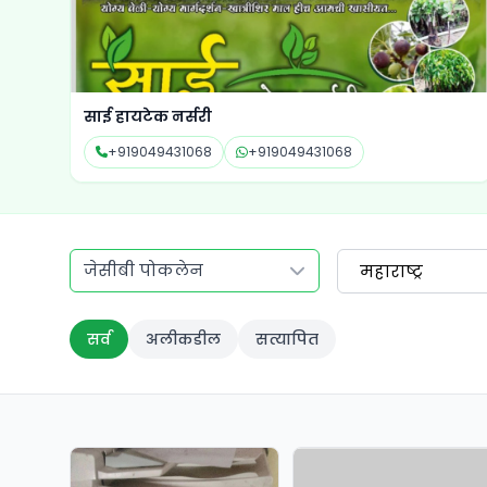
साई हायटेक नर्सरी
+919049431068
+919049431068
जेसीबी पोकलेन
महाराष्ट्र
सर्व
अलीकडील
सत्यापित