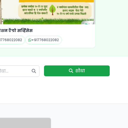
ेशन ऍग्रो सर्व्हिसेस
17768022082
+917768022082
शोधा