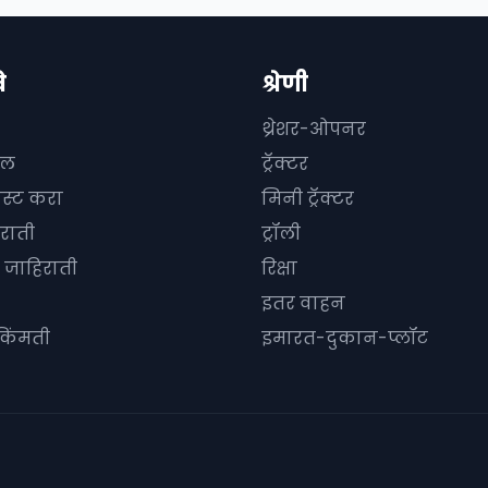
े
श्रेणी
थ्रेशर-ओपनर
दल
ट्रॅक्टर
ोस्ट करा
मिनी ट्रॅक्टर
राती
ट्रॉली
जाहिराती
रिक्षा
इतर वाहन
किंमती
इमारत-दुकान-प्लॉट