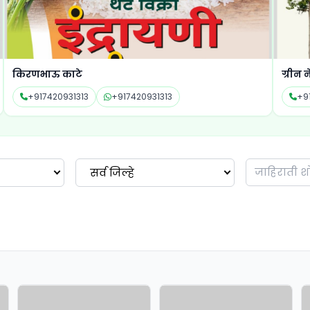
किरणभाऊ काटे
ग्रीन न
+917420931313
+917420931313
+9
सर्व जिल्हे