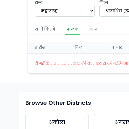
राज्य
जिला
महाराष्ट्र
धाराशिव (उ
सभी किस्में
पालक
अन्य
तारीख
जिला
बाजार
दी गई कीमत भारत सरकार की वेबसाइट से ली गई है। अधिक 
Browse Other Districts
अकोला
अमरा