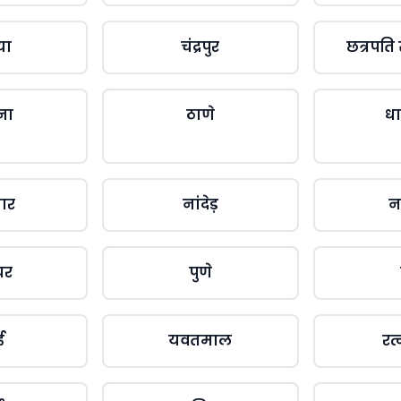
या
चंद्रपुर
छत्रपति
ना
ठाणे
धा
बार
नांदेड़
न
घर
पुणे
ई
यवतमाल
रत