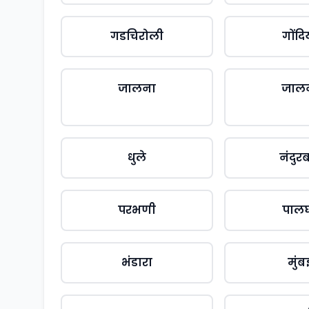
गडचिरोली
गोंदि
जालना
जाल
धुले
नंदुर
परभणी
पाल
भंडारा
मुंब