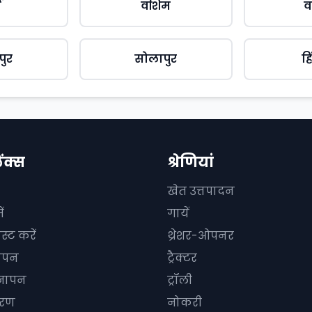
ा
वशिम
व
पुर
सोलापुर
ह
िंक्स
श्रेणियां
खेत उत्तपादन
ं
गायें
स्ट करें
थ्रेशर-ओपनर
ञापन
ट्रैक्टर
्ञापन
ट्रॉली
धारण
नोकरी