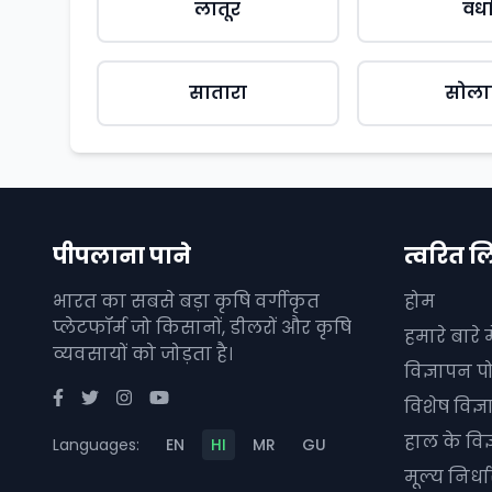
लातूर
वर्ध
सातारा
सोला
पीपलाना पाने
त्वरित ल
भारत का सबसे बड़ा कृषि वर्गीकृत
होम
प्लेटफॉर्म जो किसानों, डीलरों और कृषि
हमारे बारे मे
व्यवसायों को जोड़ता है।
विज्ञापन पो
विशेष विज्
हाल के विज
Languages:
EN
HI
MR
GU
मूल्य निर्