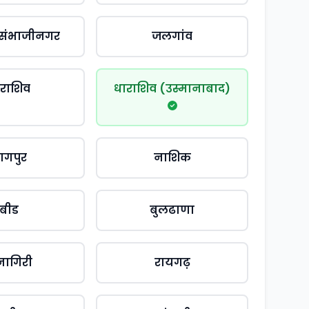
 संभाजीनगर
जलगांव
राशिव
धाराशिव (उस्मानाबाद)
ागपुर
नाशिक
बीड
बुलढाणा
्नागिरी
रायगढ़