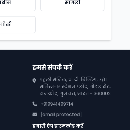
ाशीम
सांगली
िंगोली
हमसे संपर्क करें
पहली मंजिल, चं. दी. बिल्डिंग, 7/11
भक्तिनगर स्टेशन प्लॉट, गोंडल रोड,
राजकोट, गुजरात, भारत - 360002
+919941499714
[email protected]
हमारी ऐप डाउनलोड करें