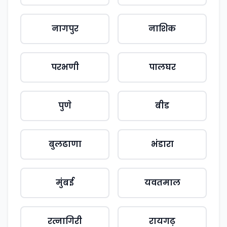
नागपुर
नाशिक
परभणी
पालघर
पुणे
बीड
बुलढाणा
भंडारा
मुंबई
यवतमाल
रत्नागिरी
रायगढ़