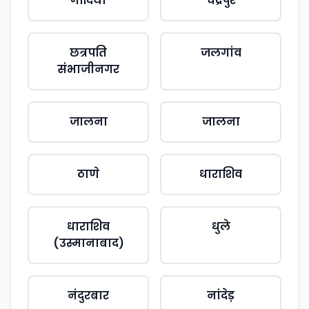
गोंदिया
चंद्रपुर
छत्रपति
जलगांव
संभाजीनगर
जालना
जालना
ठाणे
धाराशिव
धाराशिव
धुले
(उस्मानाबाद)
नंदुरबार
नांदेड़