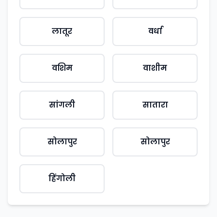
लातूर
वर्धा
वशिम
वाशीम
सांगली
सातारा
सोलापुर
सोलापुर
हिंगोली