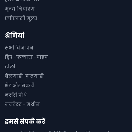
मूल्य निर्धारण
एपीएमसी मूल्य
श्रेणियां
सभी विज्ञापन
ड्रिप -फव्वारा -पाइप
ट्रॉली
बैलगाडी-हातगाडी
भेड़ और बकरी
नर्सरी पौधे
जनरेटर - मशीन
हमसे संपर्क करें