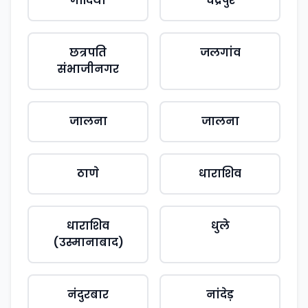
गोंदिया
चंद्रपुर
छत्रपति
जलगांव
संभाजीनगर
जालना
जालना
ठाणे
धाराशिव
धाराशिव
धुले
(उस्मानाबाद)
नंदुरबार
नांदेड़