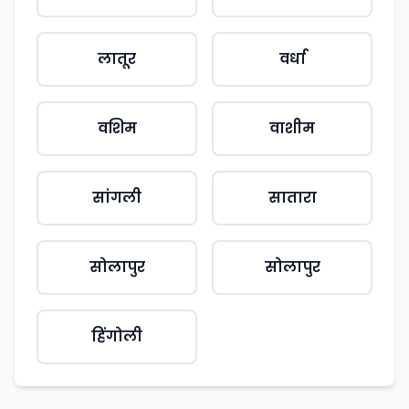
लातूर
वर्धा
वशिम
वाशीम
सांगली
सातारा
सोलापुर
सोलापुर
हिंगोली