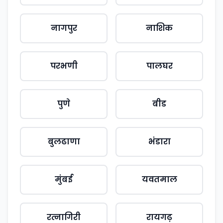
नागपुर
नाशिक
परभणी
पालघर
पुणे
बीड
बुलढाणा
भंडारा
मुंबई
यवतमाल
रत्नागिरी
रायगढ़