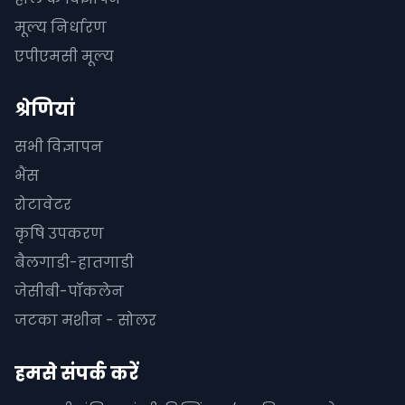
मूल्य निर्धारण
एपीएमसी मूल्य
श्रेणियां
सभी विज्ञापन
भैंस
रोटावेटर
कृषि उपकरण
बैलगाडी-हातगाडी
जेसीबी-पॉकलेन
जटका मशीन - सोलर
हमसे संपर्क करें