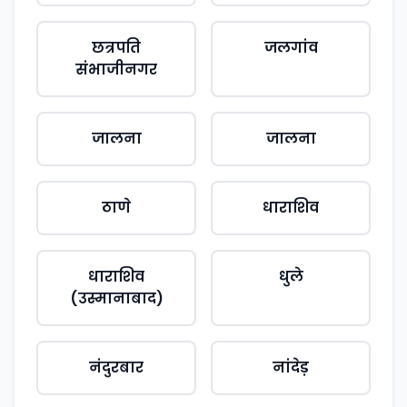
छत्रपति
जलगांव
संभाजीनगर
जालना
जालना
ठाणे
धाराशिव
धाराशिव
धुले
(उस्मानाबाद)
नंदुरबार
नांदेड़