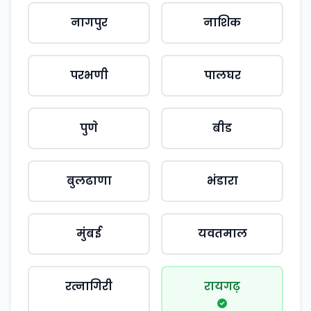
नागपुर
नाशिक
परभणी
पालघर
पुणे
बीड
बुलढाणा
भंडारा
मुंबई
यवतमाल
रत्नागिरी
रायगढ़