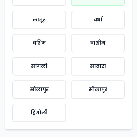
लातूर
वर्धा
वशिम
वाशीम
सांगली
सातारा
सोलापुर
सोलापुर
हिंगोली