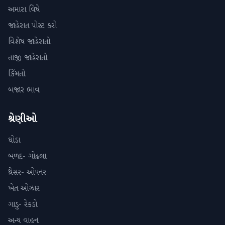
અમારા વિષે
જાહેરાત પોસ્ટ કરો
વિશેષ જાહેરાતો
તાજી જાહેરાતો
કિંમતો
બજાર ભાવ
શ્રેણીઓ
ઘોડા
બળદ- ગોઢલા
થ્રેસર- ઓપનર
ખેત ઓઝાર
ગાડુ- રેકડો
અન્ય વાહન