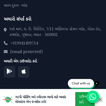
મકાન-દુકાન- પ્લોટ
અમારો સંપર્ક કરો
૧લો માળ, ચં. દી. બિલ્ડિંગ, 7/11 ભક્તિનગર સ્ટેશન પ્લોટ, ગોંડલ રોડ,
રાજકોટ, ગુજરાત, ભારત - 360002
+919941499714
[email protected]
અમારી એપ ડાઉનલોડ કરો
Chat with us
© 2026 પીપળાના પાને. બધા અધિકારો સુરક્ષિત.
ડાઉનલોડ
ઝડપી પોસ્ટિંગ અને નવીનતમ ભાવો માટે અમારું
મોબાઇલ એપ ઇન્સ્ટોલ કરો!
કરો
ગોપનીયતા નીતિ
સેવાની શરતો
સાઇટમેપ