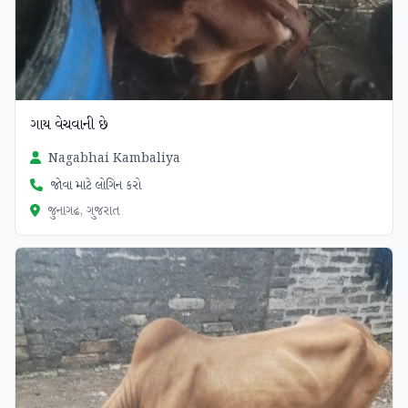
ગાય વેચવાની છે
Nagabhai Kambaliya
જોવા માટે લોગિન કરો
જુનાગઢ, ગુજરાત