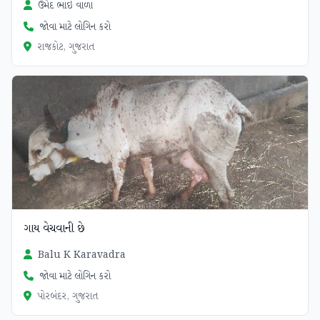
ઉમેદ ભાઇ વાળા
જોવા માટે લોગિન કરો
રાજકોટ, ગુજરાત
ગાય વેચવાની છે
Balu K Karavadra
જોવા માટે લોગિન કરો
પોરબંદર, ગુજરાત