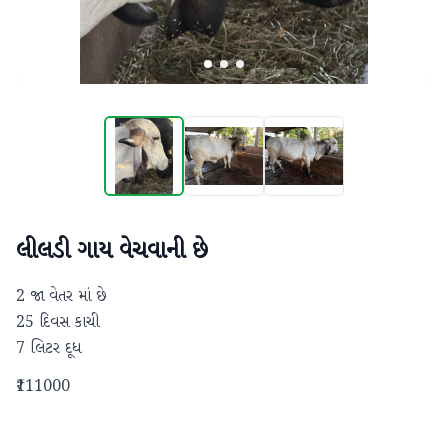
લીલડી ગાય વેચવાની છે
2 જા વેતર માં છે 

25 દિવસ કાચી 

7 લિટર દૂધ
₹111000