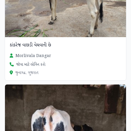
કાંકરેજ વાછડી વેચવાની છે
Morlivala Dangar
જોવા માટે લોગિન કરો
જુનાગઢ, ગુજરાત