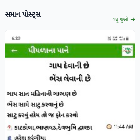
સમાન પોસ્ટ્સ
વધુ જુઓ