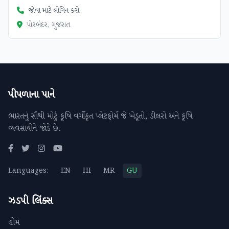
જોવા માટે લોગિન કરો
પોરબંદર, ગુજરાત
પીપળાના પાને
ભારતનું સૌથી મોટું કૃષિ વર્ગીકૃત પ્લેટફોર્મ જે ખેડૂતો, ડીલરો અને કૃષિ
વ્યવસાયોને જોડે છે.
Languages:
EN
HI
MR
GU
ઝડપી લિંક્સ
હોમ