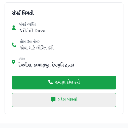
સંપર્ક વિગતો
સંપર્ક વ્યક્તિ
Nikhil Duva
મોબાઇલ નંબર
જોવા માટે લોગિન કરો
સ્થાન
દેવળીયા, કલ્યાણપુર, દેવભુમિ દ્વારકા
હમણાં કોલ કરો
સંદેશ મોકલો