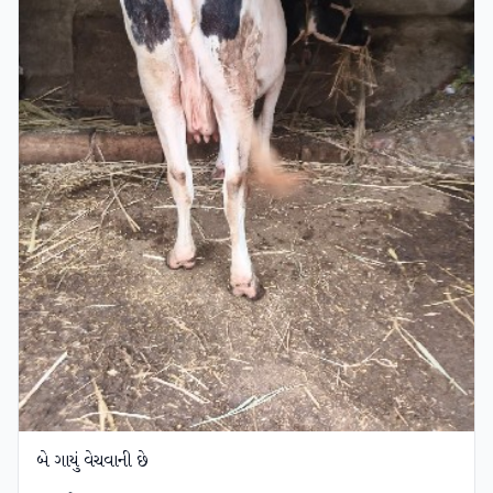
બે ગાયું વેચવાની છે