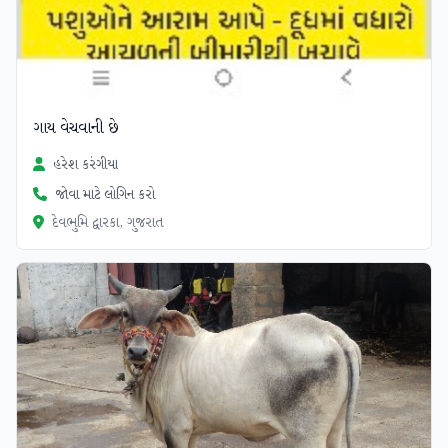
ગાય વેચવાની છે
હરેશ કરંગીયા
જોવા માટે લોગિન કરો
દેવભુમિ દ્વારકા, ગુજરાત