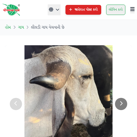
જાહેરાત પોસ્ટ કરો
લૉગિન કરો
હોમ
ગાય
લીલડી ગાય વેચવાની છે