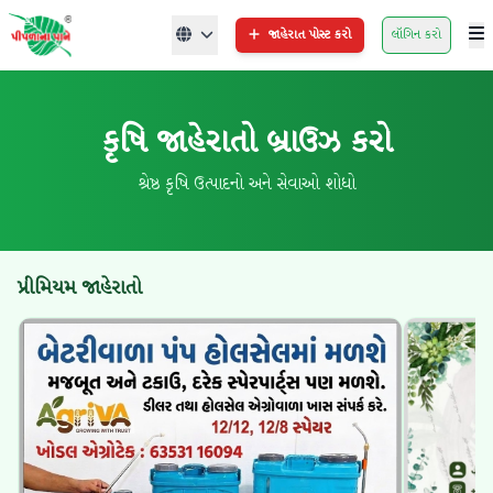
જાહેરાત પોસ્ટ કરો
લૉગિન કરો
કૃષિ જાહેરાતો બ્રાઉઝ કરો
શ્રેષ્ઠ કૃષિ ઉત્પાદનો અને સેવાઓ શોધો
પ્રીમિયમ જાહેરાતો