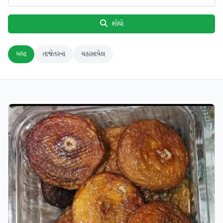
શોધો
બધા
તાજેતરના
ચકાસાયેલ