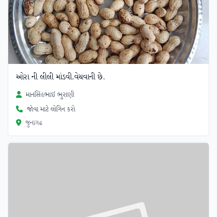
ઓરા ની લીલી માંડવી.વેચવાની છે.
માનસિંહભાઈ ભુરાણી
જોવા માટે લોગિન કરો
જુનાગઢ