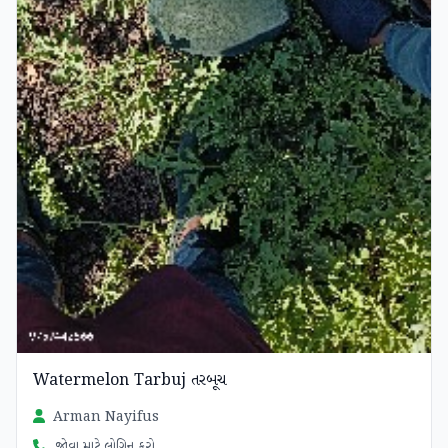
Watermelon Tarbuj તરબૂચ
Arman Nayifus
જોવા માટે લોગિન કરો