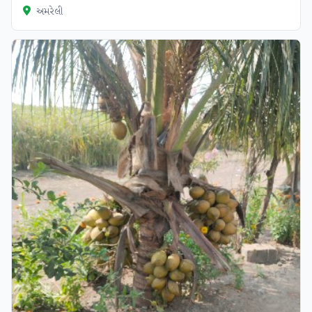
અમરેલી