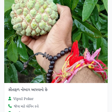
સીતાફળ નોબાગ આપવાનો છે
Vipul Pokar
જોવા માટે લોગિન કરો