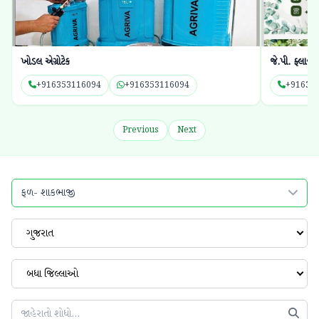
જે.પી. ફ્લાવર્સ નર્સરી
ખોડિયાર ફાર્મ 
+916351860164
+916351860164
+91762
Previous
Next
ફળ- શાકભાજી
ગુજરાત
બધા જિલ્લાઓ