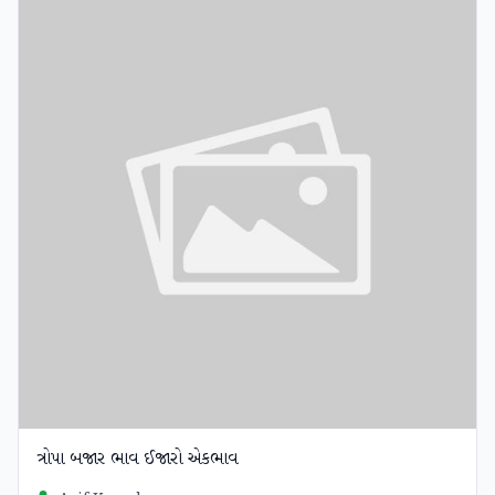
ત્રોપા બજાર ભાવ ઈજારો એકભાવ