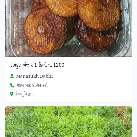
ડ્રાયફ્રુટ અંજીર 1 કિલો ના 1200
Manasukh Dabhi
જોવા માટે લોગિન કરો
દેવભુમિ દ્વારકા