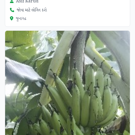
Asif Karud
જોવા માટે લોગિન કરો
જુનાગઢ