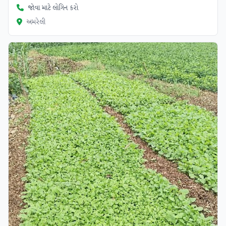
જોવા માટે લોગિન કરો
અમરેલી