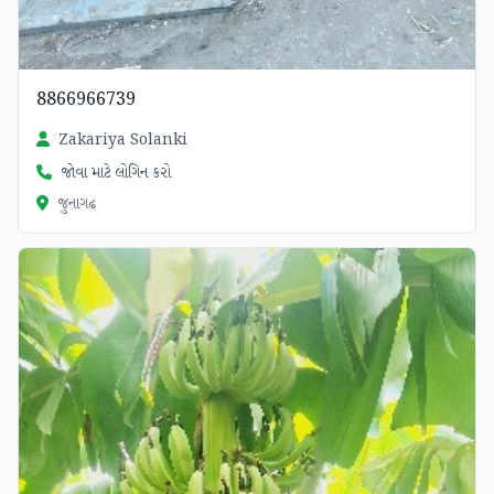
8866966739
Zakariya Solanki
જોવા માટે લોગિન કરો
જુનાગઢ