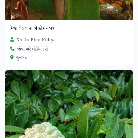
કેળા વેસવાના સે એક નંબર
Khalu Bhai Kidiya
જોવા માટે લોગિન કરો
જુનાગઢ