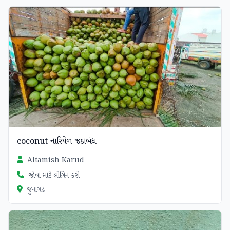
coconut નારિયેળ જઠાબંધ
Altamish Karud
જોવા માટે લોગિન કરો
જુનાગઢ