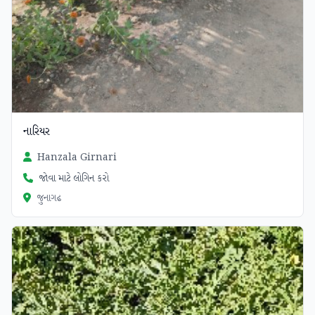
નારિયર
Hanzala Girnari
જોવા માટે લોગિન કરો
જુનાગઢ