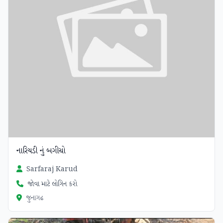
નારિયડી નું બગીચો
Sarfaraj Karud
જોવા માટે લોગિન કરો
જુનાગઢ