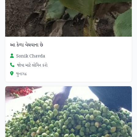
આ કેળા વેચવાના છે
Sonik Chavda
જોવા માટે લોગિન કરો
જુનાગઢ