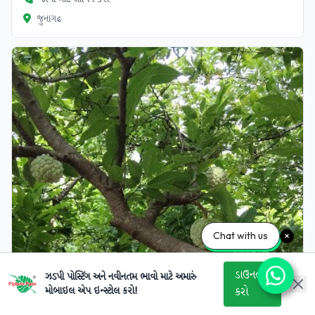
જુનાગઢ
Chat with us
ડાઉનલોડ
ઝડપી પોસ્ટિંગ અને નવીનતમ ભાવો માટે અમારું
મોબાઇલ એપ ઇન્સ્ટોલ કરો!
કરો