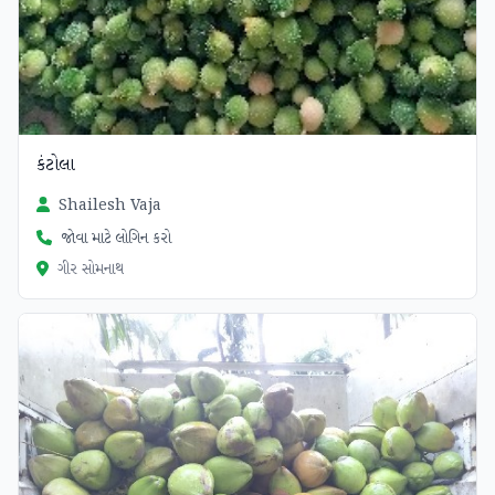
કંટોલા
Shailesh Vaja
જોવા માટે લોગિન કરો
ગીર સોમનાથ