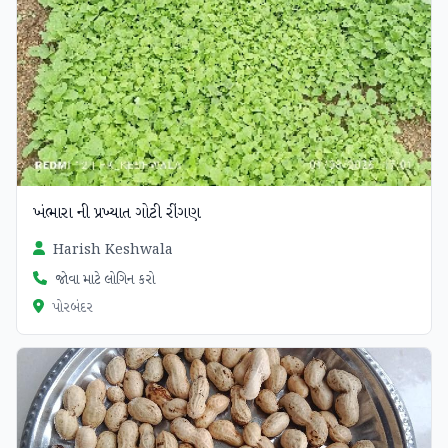
ખંભારા ની પ્રખ્યાત ગોટી રીંગણ
Harish Keshwala
જોવા માટે લોગિન કરો
પોરબંદર