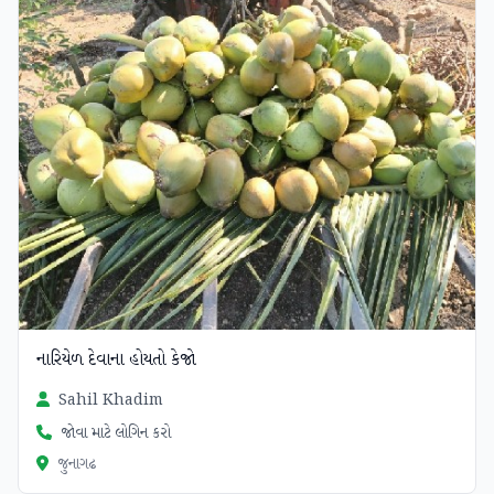
નારિયેળ દેવાના હોયતો કેજો
Sahil Khadim
જોવા માટે લોગિન કરો
જુનાગઢ