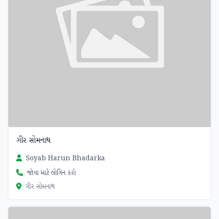
ગીર સોમનાથ
Soyab Harun Bhadarka
જોવા માટે લોગિન કરો
ગીર સોમનાથ