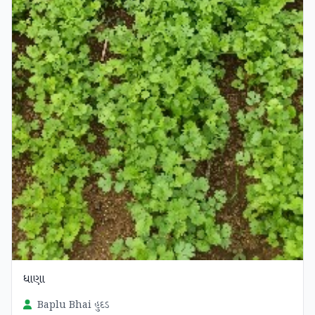
ધાણા
Baplu Bhai હુદડ