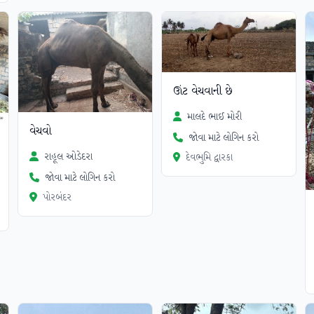
ઊંટ વેચવાની છે
માલદે ભાઈ મોરી
વેચવો
જોવા માટે લોગિન કરો
રાહૂલ ઓડેદરા
દેવભુમિ દ્વારકા
જોવા માટે લોગિન કરો
પોરબંદર