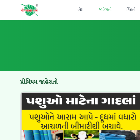
હોમ
જાહેરાતો
કિંમતો
પ્રીમિયમ જાહેરાતો