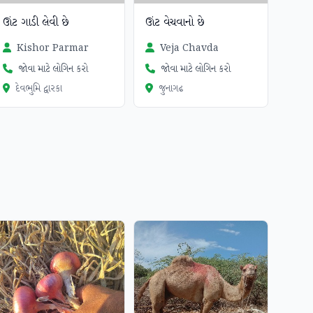
ઊંટ ગાડી લેવી છે
ઊંટ વેચવાનો છે
Kishor Parmar
Veja Chavda
જોવા માટે લોગિન કરો
જોવા માટે લોગિન કરો
દેવભુમિ દ્વારકા
જુનાગઢ