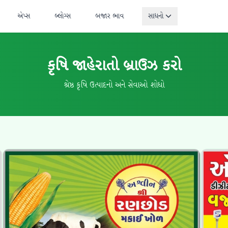
એપ્સ
બ્લોગ્સ
બજાર ભાવ
સાધનો
કૃષિ જાહેરાતો બ્રાઉઝ કરો
શ્રેષ્ઠ કૃષિ ઉત્પાદનો અને સેવાઓ શોધો