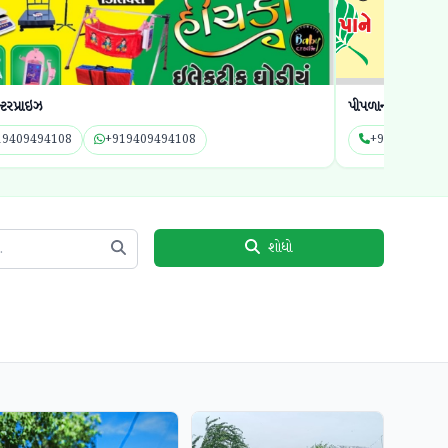
ટરપ્રાઇઝ
પીપળાના પાને
19409494108
+919409494108
+9199414997
શોધો