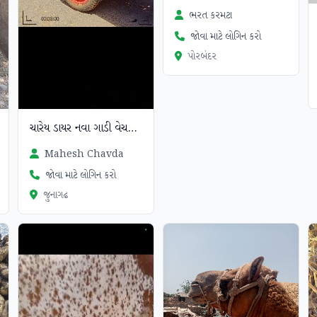
ભરત કરમટા
જોવા માટે લોગિન કરો
પોરબંદર
ચારેય ડાયર નવા ગાડી વેચવાનીછે
Mahesh Chavda
જોવા માટે લોગિન કરો
જુનાગઢ