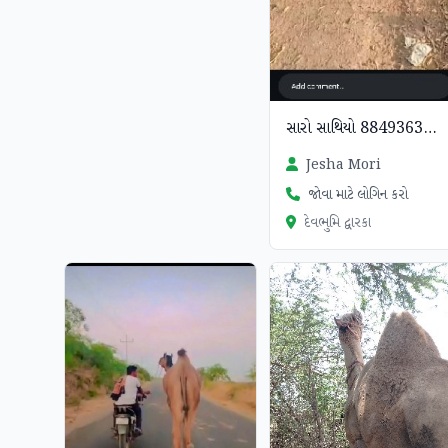
સારો સાથિયો 8849363223
Jesha Mori
જોવા માટે લોગિન કરો
દેવભુમિ દ્વારકા