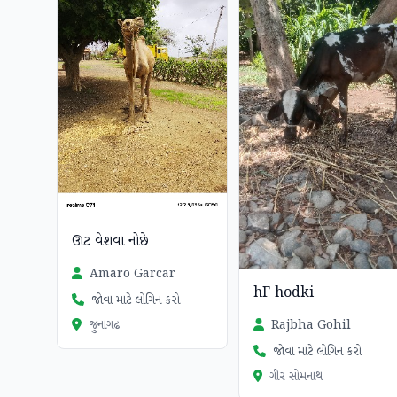
ઊટ વેશવા નોછે
Amaro Garcar
hF hodki
જોવા માટે લોગિન કરો
Rajbha Gohil
જુનાગઢ
જોવા માટે લોગિન કરો
ગીર સોમનાથ