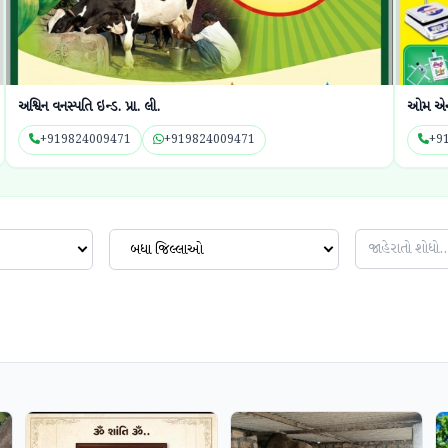
અશ્વિન વનસ્પતિ ઇન્ડ. પ્રા. લી.
ઓમ એન્
+919824009471
+919824009471
+9
બધા જિલ્લાઓ