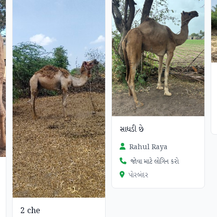
સાધડી છે
Rahul Raya
જોવા માટે લોગિન કરો
પોરબંદર
2 che