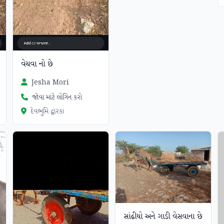
વેચવા નો છે
Jesha Mori
જોવા માટે લોગિન કરો
દેવભુમિ દ્વારકા
સાંઢીયો અને ગાડી વેસવાના છે