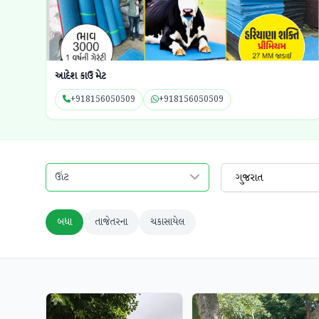
આદેશ કાઉ મેટ
+918156050509
+918156050509
ઊંટ
ગુજરાત
બધા
તાજેતરના
ચકાસાયેલ