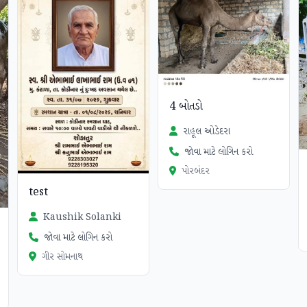
4 બોતડો
રાહૂલ ઓડેદરા
જોવા માટે લોગિન કરો
પોરબંદર
test
Kaushik Solanki
જોવા માટે લોગિન કરો
ગીર સોમનાથ