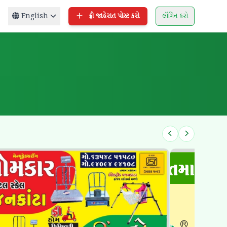
English
ફ્રી જાહેરાત પોસ્ટ કરો
લૉગિન કરો