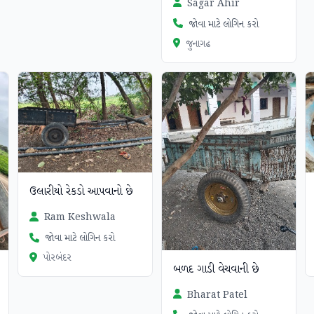
Sagar Ahir
જોવા માટે લોગિન કરો
જુનાગઢ
ઉલારીયો રેકડો આપવાનો છે
Ram Keshwala
જોવા માટે લોગિન કરો
પોરબંદર
બળદ ગાડી વેચવાની છે
Bharat Patel