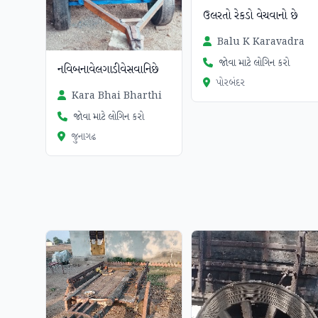
ઉલરતો રેકડો વેચવાનો છે
Balu K Karavadra
જોવા માટે લોગિન કરો
નવિબનાવેલગાડીવેસવાનિછે
પોરબંદર
Kara Bhai Bharthi
જોવા માટે લોગિન કરો
જુનાગઢ