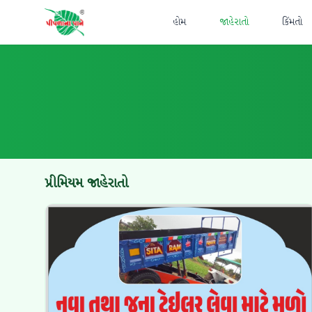
હોમ
જાહેરાતો
કિંમતો
પ્રીમિયમ જાહેરાતો