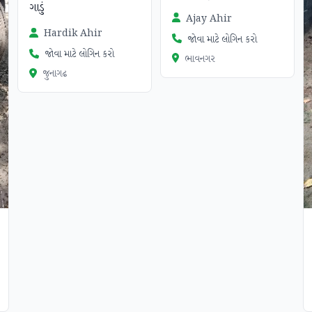
ગાડું
Ajay Ahir
Hardik Ahir
જોવા માટે લોગિન કરો
જોવા માટે લોગિન કરો
ભાવનગર
જુનાગઢ