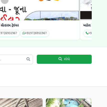
ા સીતારામ ટ્રેઈલર
આદેશ ટ્રેઈલર
19726951967
+919726951967
+9190996203
શોધો