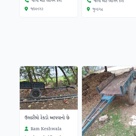
જોવા માટે લોગિન કરો
જોવા માટે લોગિન કરો
જામનગર
જુનાગઢ
ઉલારીયો રેકડો આપવાનો છે
Ram Keshwala