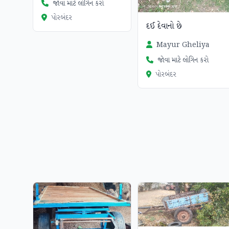
જોવા માટે લોગિન કરો
પોરબંદર
દઈ દેવાનો છે
Mayur Gheliya
જોવા માટે લોગિન કરો
પોરબંદર