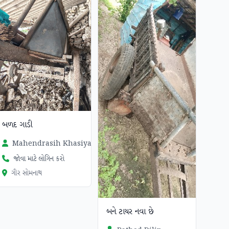
બળદ ગાડી
Mahendrasih Khasiya
જોવા માટે લોગિન કરો
ગીર સોમનાથ
બને ટાયર નવા છે