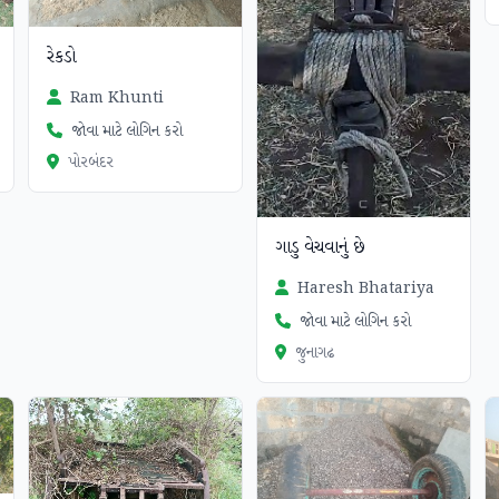
રેકડો
Ram Khunti
જોવા માટે લોગિન કરો
પોરબંદર
ગાડુ વેચવાનું છે
Haresh Bhatariya
જોવા માટે લોગિન કરો
જુનાગઢ