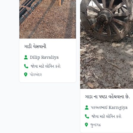
ગાડી વેસવાની
Dilip Ravaliya
જોવા માટે લોગિન કરો
પોરબંદર
ગાડા ના પયડા વહેંચવાના છે.
પરબતભાઈ Karngiya
જોવા માટે લોગિન કરો
જુનાગઢ