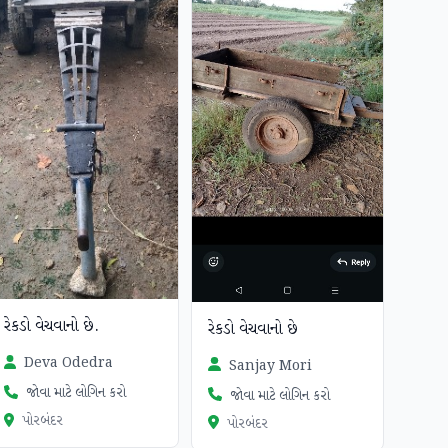
રેકડો વેચવાનો છે.
રેકડો વેચવાનો છે
Deva Odedra
Sanjay Mori
જોવા માટે લોગિન કરો
જોવા માટે લોગિન કરો
પોરબંદર
પોરબંદર