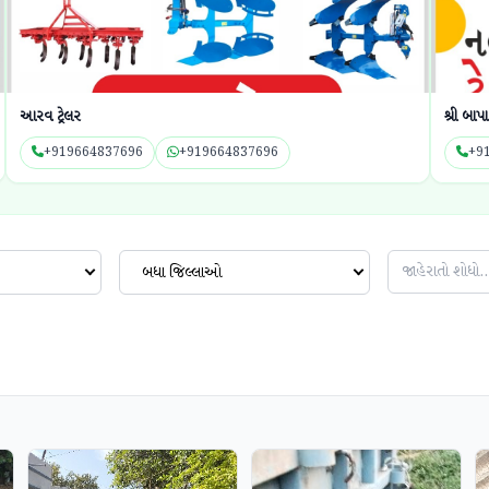
આરવ ટ્રેલર
શ્રી બાપ
+919664837696
+919664837696
+9
બધા જિલ્લાઓ