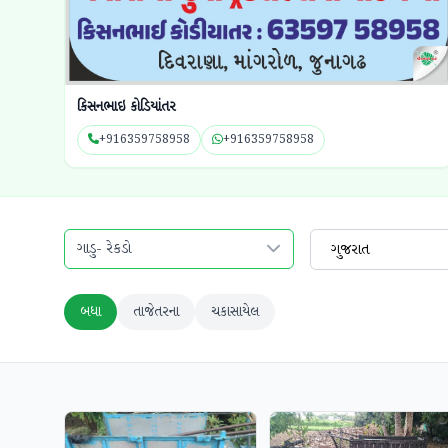
કિસનભાઇ કોડિયાંતર
+916359758958
+916359758958
ગાડુ- રેકડો
ગુજરાત
બધા
તાજેતરના
ચકાસાયેલ