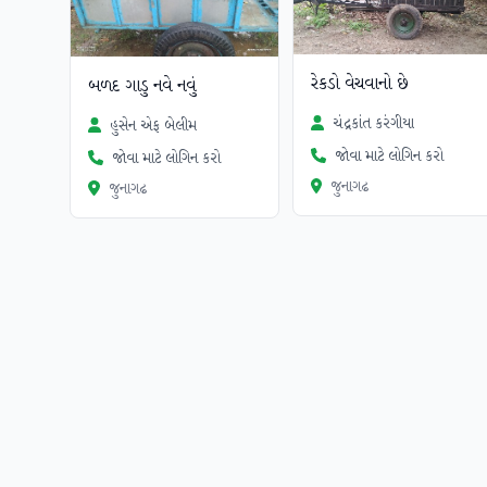
રેકડો વેચવાનો છે
બળદ ગાડુ નવે નવું
ચંદ્રકાંત કરંગીયા
હુસેન એફ બેલીમ
જોવા માટે લોગિન કરો
જોવા માટે લોગિન કરો
જુનાગઢ
જુનાગઢ