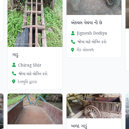
એકચલ વેચવા ની છે
Jignesh Dodiya
જોવા માટે લોગિન કરો
ગીર સોમનાથ
ગાડુ
Chirag Shir
જોવા માટે લોગિન કરો
દેવભુમિ દ્વારકા
બળદ ગાડું