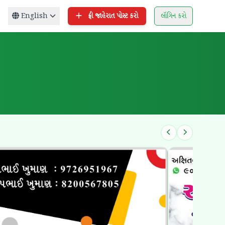
English
ફ્રી જાહેરાત પોસ્ટ કરો
લૉગિન કરો