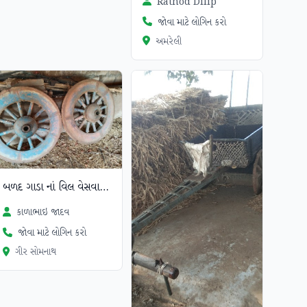
Rathod Dilip
જોવા માટે લોગિન કરો
અમરેલી
બળદ ગાડા નાં વિલ વેસવા નાં છે
કાળાભાઇ જાદવ
જોવા માટે લોગિન કરો
ગીર સોમનાથ