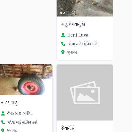
ગાડુ વેચવાનું છે
Deni Luva
જોવા માટે લોગિન કરો
જુનાગઢ
બળદ ગાડુ
હેમલભાઈ બારીયા
જોવા માટે લોગિન કરો
લેવાનીસે
જુનાગઢ