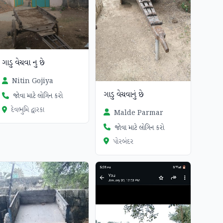
ગાડુ વેચવા નુ છે
Nitin Gojiya
ગાડુ વેચવાનું છે
જોવા માટે લોગિન કરો
દેવભુમિ દ્વારકા
Malde Parmar
જોવા માટે લોગિન કરો
પોરબંદર