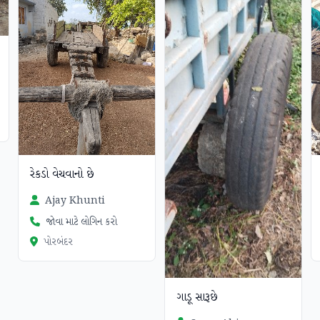
રેકડો વેચવાનો છે
Ajay Khunti
જોવા માટે લોગિન કરો
પોરબંદર
ગાડૂ સારૂછે