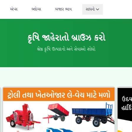
એપ્સ
બ્લોગ્સ
બજાર ભાવ
સાધનો
કૃષિ જાહેરાતો બ્રાઉઝ કરો
શ્રેષ્ઠ કૃષિ ઉત્પાદનો અને સેવાઓ શોધો