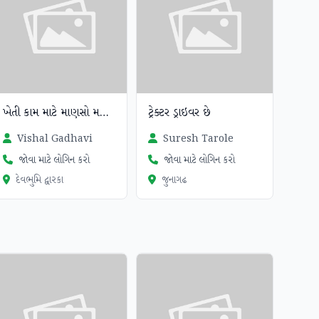
ખેતી કામ માટે માણસો મળી જાશે
ટ્રેક્ટર ડ્રાઇવર છે
Vishal Gadhavi
Suresh Tarole
જોવા માટે લોગિન કરો
જોવા માટે લોગિન કરો
દેવભુમિ દ્વારકા
જુનાગઢ