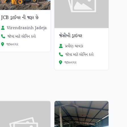
JCB ડ્રાઈવર ની જરૂર છે
Virendrasinh Jadeja
જેસીબી ડ્રાઇવર
જોવા માટે લોગિન કરો
જામનગર
પ્રવીણ ચાવડા
જોવા માટે લોગિન કરો
જામનગર