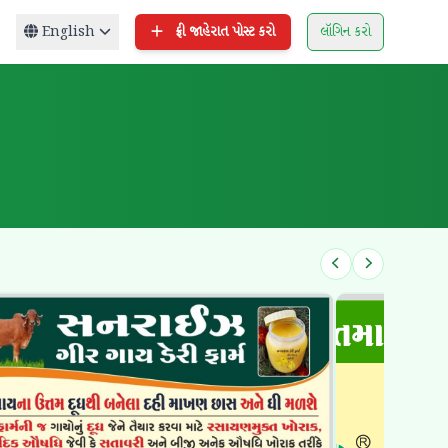
English
ફ્રી જાહેરાત પોસ્ટ કરો
લૉગિન કરો