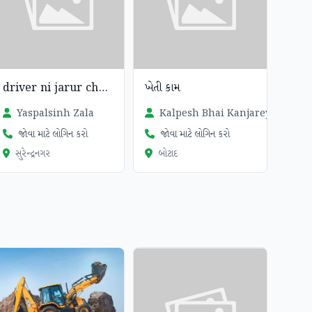
driver ni jarur che truck mate
ખેતી કામ
Yaspalsinh Zala
Kalpesh Bhai Kanjareya
જોવા માટે લોગિન કરો
જોવા માટે લોગિન કરો
સુરેન્દ્રનગર
બોટાદ