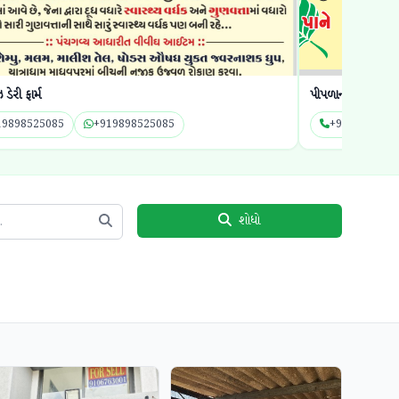
ડેરી ફાર્મ
પીપળાના પાને
19898525085
+919898525085
+9199414997
શોધો