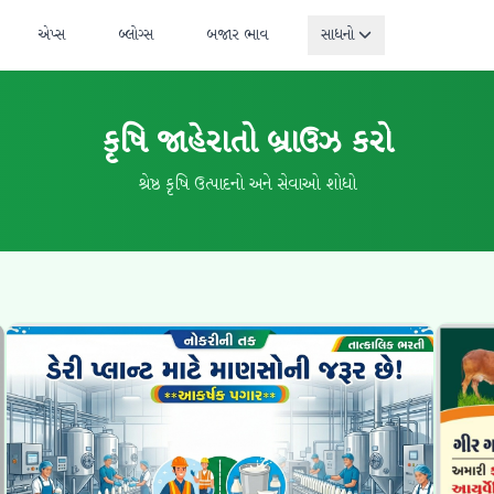
એપ્સ
બ્લોગ્સ
બજાર ભાવ
સાધનો
કૃષિ જાહેરાતો બ્રાઉઝ કરો
શ્રેષ્ઠ કૃષિ ઉત્પાદનો અને સેવાઓ શોધો