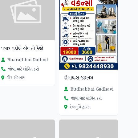
પગાર વડીએ હોય તો કેજો
Bharatbhai Rathod
જોવા માટે લોગિન કરો
રિલાયન્સ જામનગ
ગીર સોમનાથ
Budhabhai Gadhavi
જોવા માટે લોગિન કરો
દેવભુમિ દ્વારકા