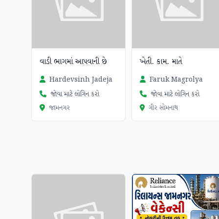
વાડી ભાગમાં આપવાની છે
ખેતી. કામ. માતે
Hardevsinh Jadeja
Faruk Magrolya
જોવા માટે લોગિન કરો
જોવા માટે લોગિન કરો
જામનગર
ગીર સોમનાથ