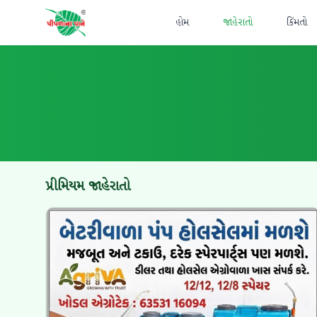
હોમ
જાહેરાતો
કિંમતો
પ્રીમિયમ જાહેરાતો