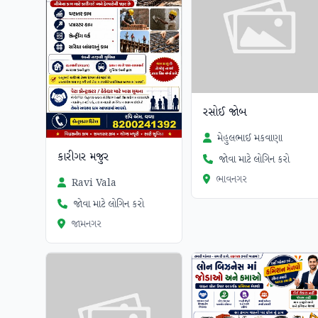
રસોઈ જોબ
મેહુલભાઈ મકવાણા
કારીગર મજુર
જોવા માટે લોગિન કરો
ભાવનગર
Ravi Vala
જોવા માટે લોગિન કરો
જામનગર