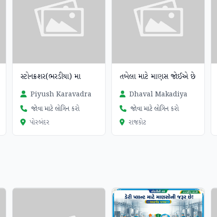
સ્ટોનક્રશર(ભરડીયા) મા
તબેલા માટે માણસ જોઈએ છે
Piyush Karavadra
Dhaval Makadiya
જોવા માટે લોગિન કરો
જોવા માટે લોગિન કરો
પોરબંદર
રાજકોટ