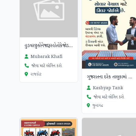
હુડવરછુકોનેજારૂરહોતોકેજોડફરચલાવ
Mubarak Khafi
જોવા માટે લોગિન કરો
રાજકોટ
ગુજરાતના દરેક તાલુકામાં સોલાર વેચાણ માટે ડીલર જોઈએ છે.
Kashyap Tank
જોવા માટે લોગિન કરો
જુનાગઢ