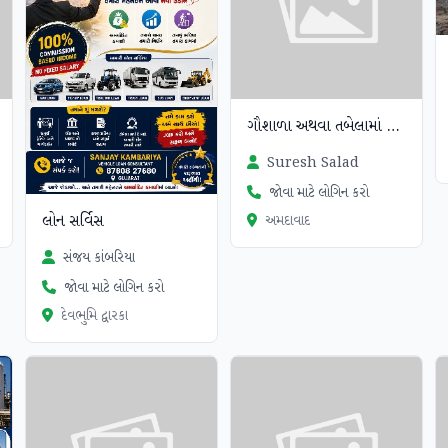
ગૌશાળા અથવા તબેલામાં જોડી ની
Suresh Salad
જોવા માટે લોગિન કરો
લોન સર્વિસ
અમદાવાદ
સંજય કાંબરિયા
જોવા માટે લોગિન કરો
દેવભુમિ દ્વારકા