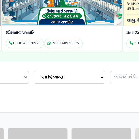
ઉમેશભાઈ પ્રજાપતિ
સનરાઈઝ 
+918140978975
+918140978975
+9
બધા જિલ્લાઓ