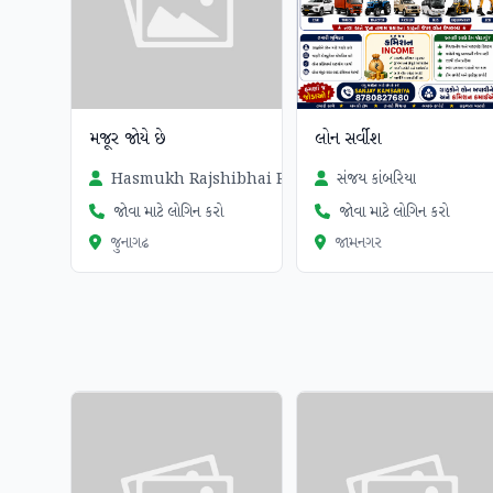
મજૂર જોયે છે
લોન સર્વીશ
Hasmukh Rajshibhai Ram
સંજય કાંબરિયા
જોવા માટે લોગિન કરો
જોવા માટે લોગિન કરો
જુનાગઢ
જામનગર