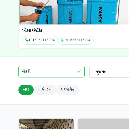
ખોડલ એગ્રોટેક
+916353116094
+916353116094
નોકરી
ગુજરાત
બધા
તાજેતરના
ચકાસાયેલ