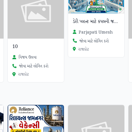
ડેરી પ્લાન્ટ માટે કપલની જરૂર છે.
Parjapati Umesh
જોવા માટે લોગિન કરો
10
રાજકોટ
વિજય ઉલવા
જોવા માટે લોગિન કરો
રાજકોટ