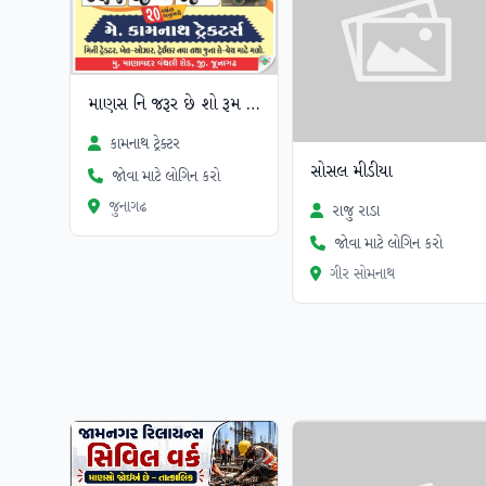
માણસ નિ જરૂર છે શો રૂમ માટે
કામનાથ ટ્રેક્ટર
સોસલ મીડીયા
જોવા માટે લોગિન કરો
જુનાગઢ
રાજુ રાડા
જોવા માટે લોગિન કરો
ગીર સોમનાથ