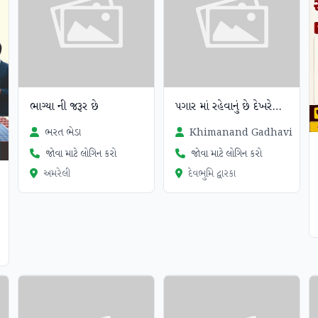
ભાગ્યા ની જરૂર છે
પગાર માં રહેવાનું છે દેખરેખ હોય
ભરત ભેડા
Khimanand Gadhavi
જોવા માટે લોગિન કરો
જોવા માટે લોગિન કરો
અમરેલી
દેવભુમિ દ્વારકા