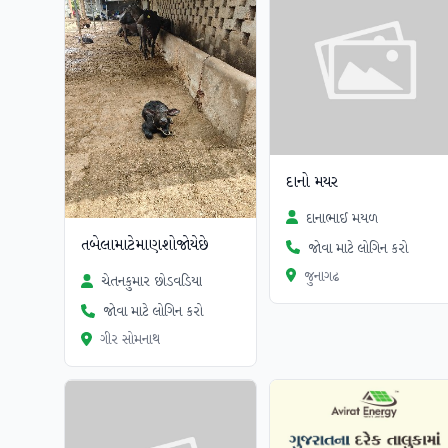
દાનો મયર
દાનાભાઈ મયળ
તબેલામાટેમાણશોજોયેછે
જોવા માટે લોગિન કરો
જુનાગઢ
ચેતનકુમાર છોડવડિયા
જોવા માટે લોગિન કરો
ગીર સોમનાથ