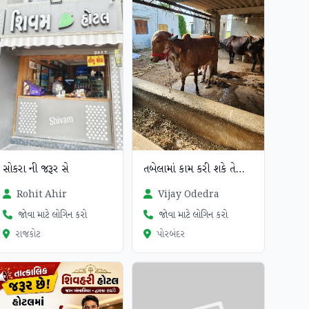
તબેલામાં કામ કરી શકે તેવા માણસ
સોકરા ની જરૂર સે
Vijay Odedra
Rohit Ahir
જોવા માટે લોગિન કરો
જોવા માટે લોગિન કરો
પોરબંદર
રાજકોટ