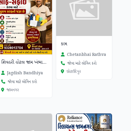
કામ
Chetanbhai Rathva
શિવહરી હોટલ જામ ખંભાળિયા
જોવા માટે લોગિન કરો
છોટાઉદેપુર
Jagdish Bandhiya
જોવા માટે લોગિન કરો
જામનગર