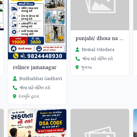
punjabi/ dhosa na karigar joye
Hemal Odedara
જોવા માટે લોગિન કરો
relince jamanagar
જુનાગઢ
Budhabhai Gadhavi
જોવા માટે લોગિન કરો
દેવભુમિ દ્વારકા