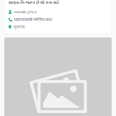
માણસ નિ જરૂર છે શો રૂમ માટે
કામનાથ ટ્રેક્ટર
पाहण्यासाठी लॉगिन करा
जुनागड