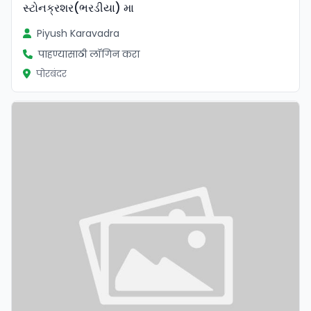
સ્ટોનક્રશર(ભરડીયા) મા
Piyush Karavadra
पाहण्यासाठी लॉगिन करा
पोरबंदर