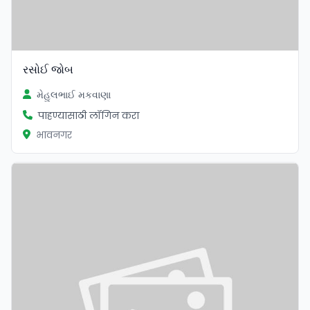
રસોઈ જોબ
મેહુલભાઈ મકવાણા
पाहण्यासाठी लॉगिन करा
भावनगर