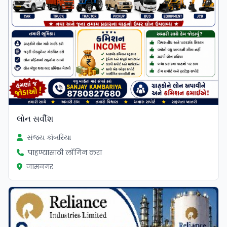
લોન સર્વીશ
સંજય કાંબરિયા
पाहण्यासाठी लॉगिन करा
जामनगर