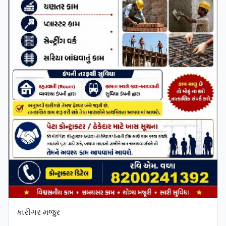
કારીગર મજુર