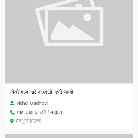
ખેતી કામ માટે માણસો મળી જાશે
Vishal Gadhavi
पाहण्यासाठी लॉगिन करा
देवभूमी द्वारका