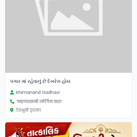
પગાર માં રહેવાનું છે દેખરેખ હોય
Khimanand Gadhavi
पाहण्यासाठी लॉगिन करा
देवभूमी द्वारका