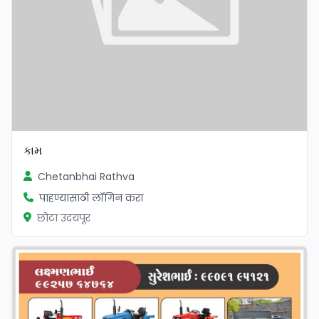
કામ
Chetanbhai Rathva
पाहण्यासाठी लॉगिन करा
छोटा उदयपूर