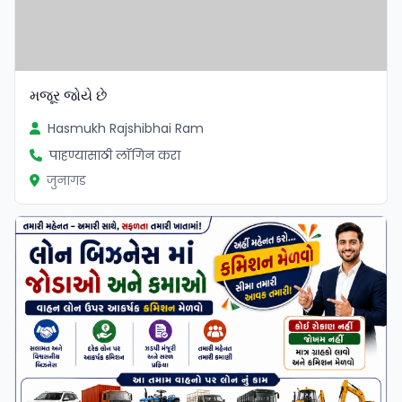
મજૂર જોયે છે
Hasmukh Rajshibhai Ram
पाहण्यासाठी लॉगिन करा
जुनागड