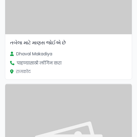
તબેલા માટે માણસ જોઈએ છે
Dhaval Makadiya
पाहण्यासाठी लॉगिन करा
राजकोट