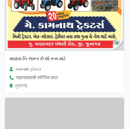
માણસ નિ જરૂર છે શો રૂમ માટે
કામનાથ ટ્રેક્ટર
पाहण्यासाठी लॉगिन करा
जुनागड