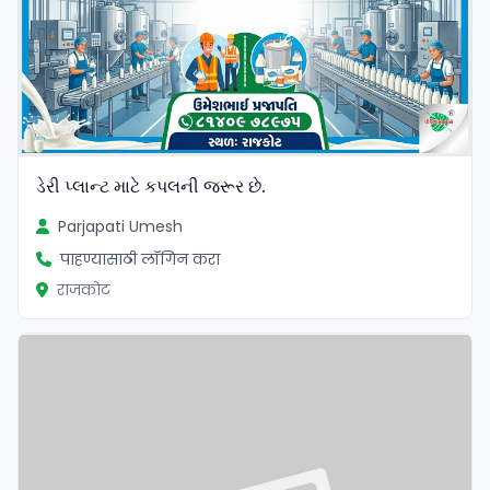
ડેરી પ્લાન્ટ માટે કપલની જરૂર છે.
Parjapati Umesh
पाहण्यासाठी लॉगिन करा
राजकोट