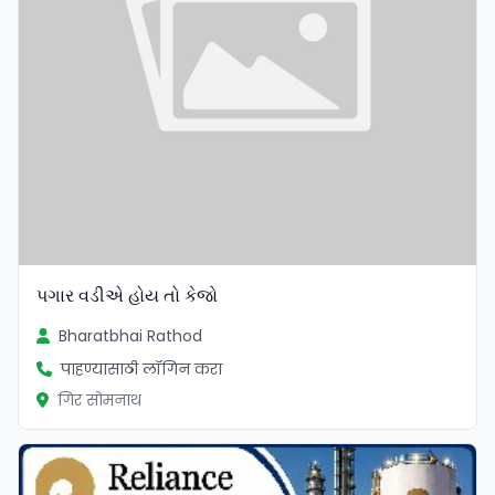
પગાર વડીએ હોય તો કેજો
Bharatbhai Rathod
पाहण्यासाठी लॉगिन करा
गिर सोमनाथ