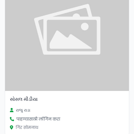
સોસલ મીડીયા
રાજુ રાડા
पाहण्यासाठी लॉगिन करा
गिर सोमनाथ