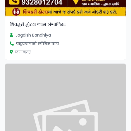
શિવહરી હોટલ જામ ખંભાળિયા
Jagdish Bandhiya
पाहण्यासाठी लॉगिन करा
जामनगर