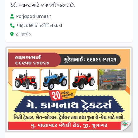
ડેરી પ્લાન્ટ માટે કપલની જરૂર છે.
Parjapati Umesh
पाहण्यासाठी लॉगिन करा
राजकोट