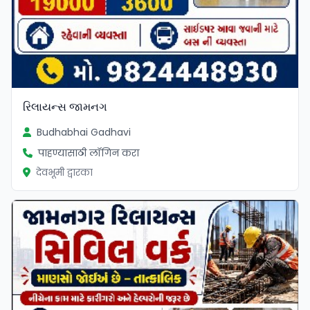
રિલાયન્સ જામનગ
Budhabhai Gadhavi
पाहण्यासाठी लॉगिन करा
देवभूमी द्वारका