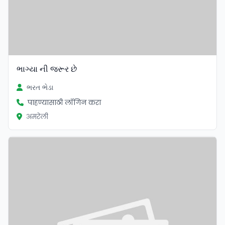
ભાગ્યા ની જરૂર છે
ભરત ભેડા
पाहण्यासाठी लॉगिन करा
अमरेली