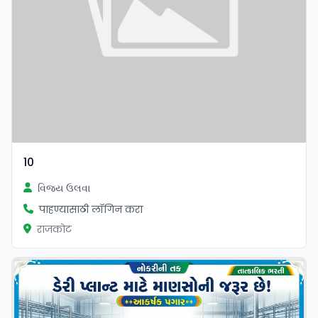
10
વિજય ઉલવા
पाहण्यासाठी लॉगिन करा
राजकोट