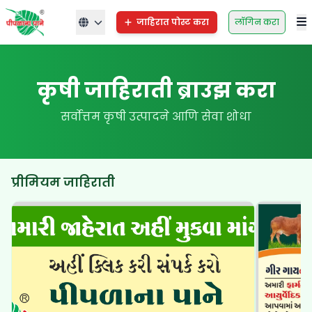
जाहिरात पोस्ट करा
लॉगिन करा
कृषी जाहिराती ब्राउझ करा
सर्वोत्तम कृषी उत्पादने आणि सेवा शोधा
प्रीमियम जाहिराती