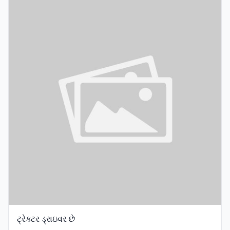
ટ્રેક્ટર ડ્રાઇવર છે