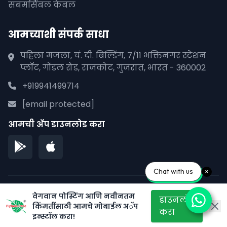
सबमर्सिबल केबल
आमच्याशी संपर्क साधा
पहिला मजला, चं. दी. बिल्डिंग, 7/11 भक्तिनगर स्टेशन
प्लॉट, गोंडल रोड, राजकोट, गुजरात, भारत - 360002
+919941499714
[email protected]
आमची अ‍ॅप डाउनलोड करा
Chat with us
© 2026 पीपळाना पाने. सर्व हक्क राखीव.
वेगवान पोस्टिंग आणि नवीनतम
डाउनलोड
किंमतींसाठी आमचे मोबाईल अॅप
गोपनीयता धोरण
सेवेच्या अटी
साइटमॅप
करा
इन्स्टॉल करा!