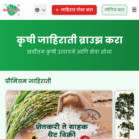
जाहिरात पोस्ट करा
लॉगिन करा
कृषी जाहिराती ब्राउझ करा
सर्वोत्तम कृषी उत्पादने आणि सेवा शोधा
प्रीमियम जाहिराती