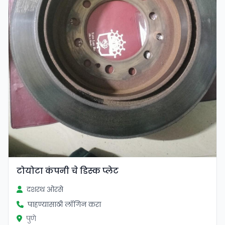
टोयोटा कंपनी चे डिस्क प्लेट
दशरथ ओरसे
पाहण्यासाठी लॉगिन करा
पुणे