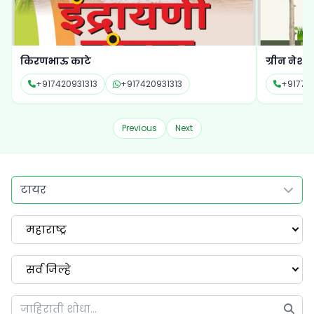
किरणभाऊ काटे
ग्रीन नेशन ऍ
+917420931313
+917420931313
+91776
Previous
Next
टायर
महाराष्ट्र
सर्व जिल्हे