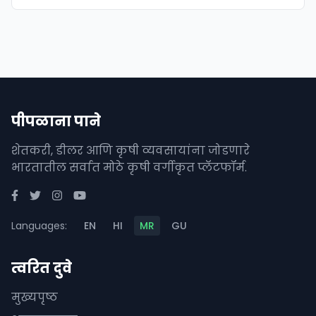
पीपळाना पाने
शेतकरी, डीलर आणि कृषी व्यवसायांना जोडणारे
भारतातील सर्वात मोठे कृषी वर्गीकृत प्लॅटफॉर्म.
Languages:
EN
HI
MR
GU
त्वरित दुवे
मुख्यपृष्ठ