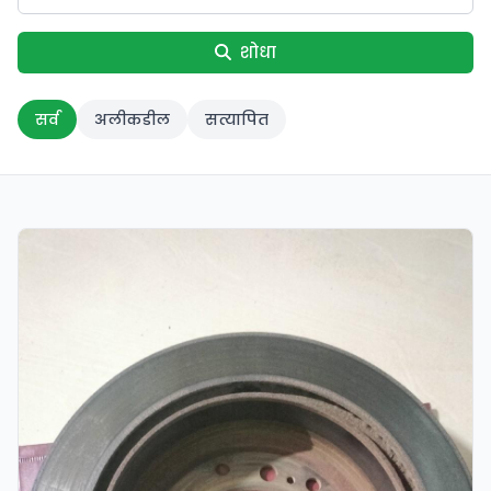
शोधा
सर्व
अलीकडील
सत्यापित