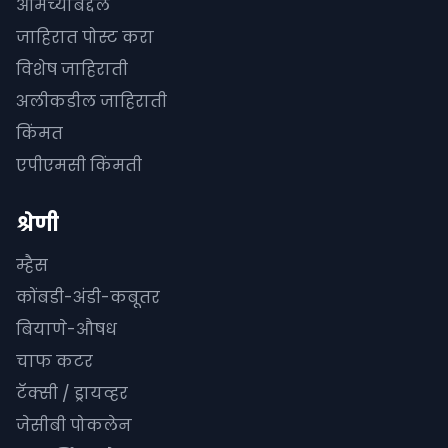
आमच्याबद्दल
जाहिरात पोस्ट करा
विशेष जाहिराती
अलीकडील जाहिराती
किंमत
एपीएमसी किंमती
श्रेणी
म्हैस
कोंबडी-अंडी-कबूतर
बियाणे-औषध
चाफ कटर
टॅक्सी / ड्रायव्हर
जेसीबी पोकलेन