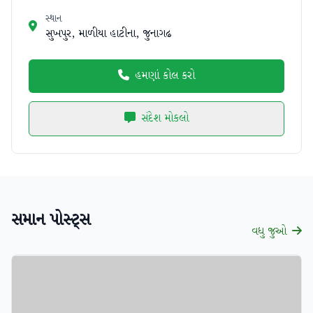
સ્થાન
સુખપુર, માળીયા હાટીના, જુનાગઢ
હમણાં કોલ કરો
સંદેશ મોકલો
સમાન પોસ્ટ્સ
વધુ જુઓ