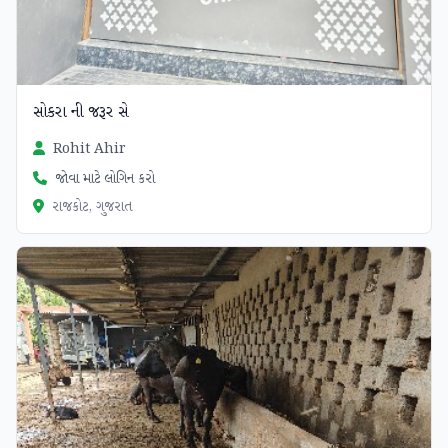
સોકરા ની જરૂર સે
Rohit Ahir
જોવા માટે લોગિન કરો
રાજકોટ, ગુજરાત