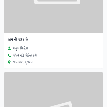
કામ ની જરૂર છે
રાહુલ સિહોરા
જોવા માટે લોગિન કરો
જામનગર, ગુજરાત