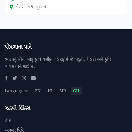
ગીર સોમનાથ, ગુજરાત
પીપળાના પાને
ભારતનું સૌથી મોટું કૃષિ વર્ગીકૃત પ્લેટફોર્મ જે ખેડૂતો, ડીલરો અને કૃષિ
વ્યવસાયોને જોડે છે.
Languages:
EN
HI
MR
GU
ઝડપી લિંક્સ
હોમ
અમારા વિષે