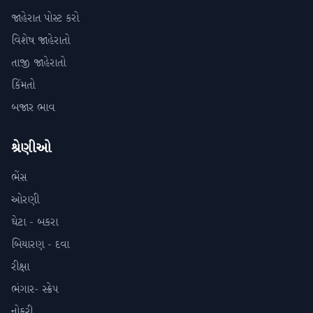
જાહેરાત પોસ્ટ કરો
વિશેષ જાહેરાતો
તાજી જાહેરાતો
કિંમતો
બજાર ભાવ
શ્રેણીઓ
ભેંસ
ઓરણી
ઘેટા - બકરા
બિયારણ - દવા
રીક્ષા
ભંગાર- સ્ક્રેપ
નોકરી