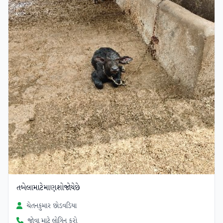
તબેલામાટેમાણશોજોયેછે
ચેતનકુમાર છોડવડિયા
જોવા માટે લોગિન કરો