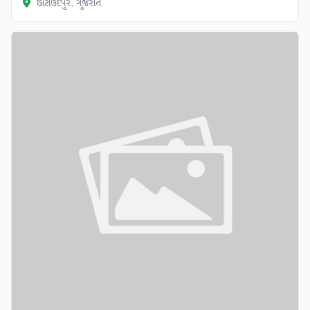
છોટાઉદેપુર, ગુજરાત