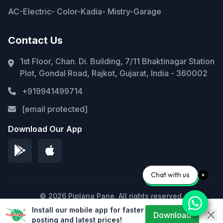
AC-Electric- Color-Kadia- Mistry-Garage
Contact Us
1st Floor, Chan. Di. Building, 7/11 Bhaktinagar Station
Plot, Gondal Road, Rajkot, Gujarat, India - 360002
+919941499714
[email protected]
Download Our App
Chat with us
© 2026 Piplana Pane. All rights reserved.
Install our mobile app for faster
Privacy Policy
Terms of Service
Sitemap
Download
posting and latest prices!