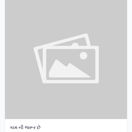
કામ ની જરૂર છે