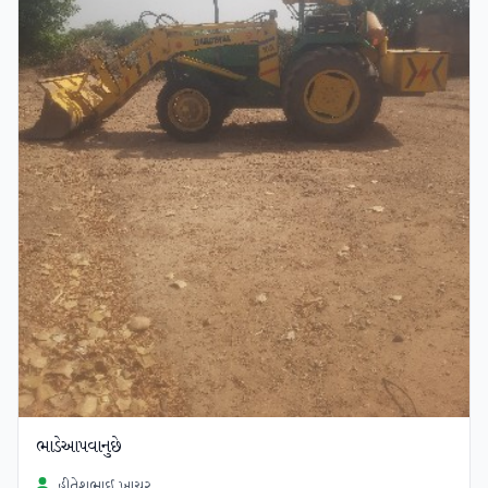
ભાડેઆપવાનુછે
હીતેશભાઈ ખાચર