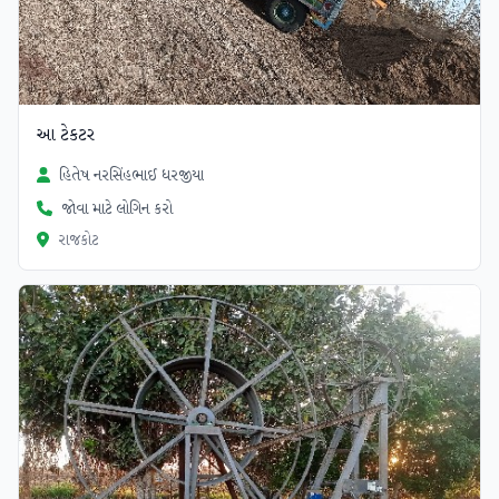
આ ટેકટર
હિતેષ નરસિંહભાઈ ધરજીયા
જોવા માટે લોગિન કરો
રાજકોટ