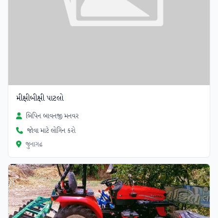
મીક્ષીબીક્ષી પાટલો
બિપિન બાવનજી મનવર
જોવા માટે લોગિન કરો
જુનાગઢ