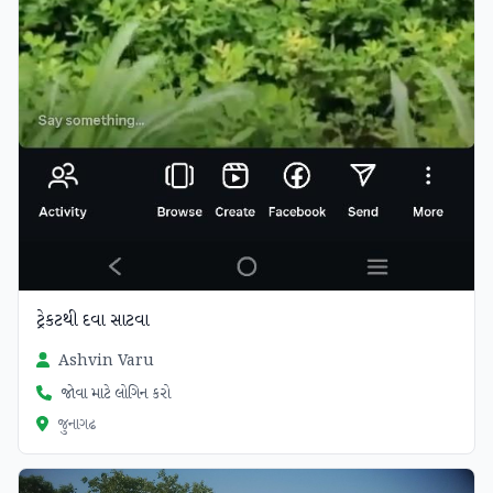
ટ્રેકટથી દવા સાટવા
Ashvin Varu
જોવા માટે લોગિન કરો
જુનાગઢ