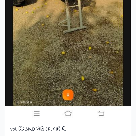
vst સિગડાવારૂ ખેતિ કામ ભાડે થી