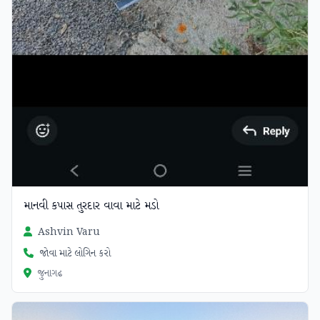
માનવી કપાસ તુરદાર વાવા માટે મડો
Ashvin Varu
જોવા માટે લોગિન કરો
જુનાગઢ