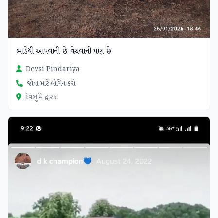
ભાડેથી આપવાની છે વેચવાની પણ છે
Devsi Pindariya
જોવા માટે લોગિન કરો
દેવભુમિ દ્વારકા