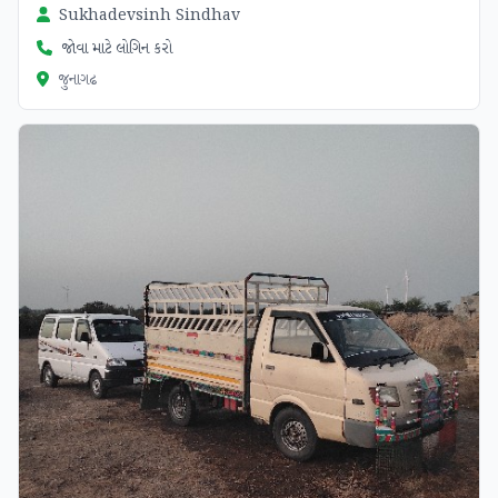
Sukhadevsinh Sindhav
જોવા માટે લોગિન કરો
જુનાગઢ