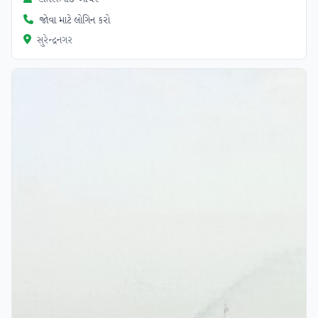
જોવા માટે લોગિન કરો
સુરેન્દ્રનગર