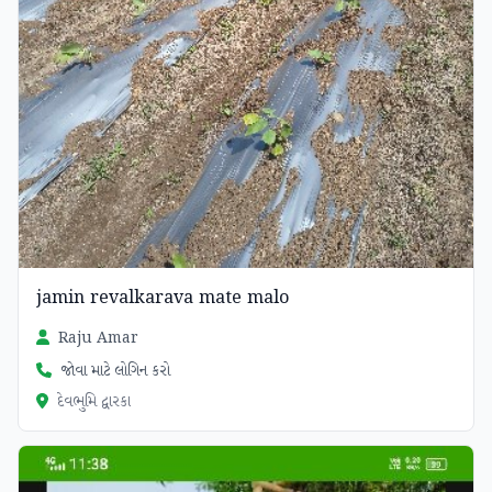
jamin revalkarava mate malo
Raju Amar
જોવા માટે લોગિન કરો
દેવભુમિ દ્વારકા