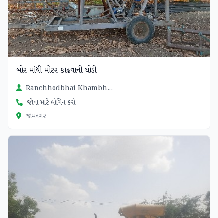
બોર માંથી મોટર કાઢવાની ઘોડી
Ranchhodbhai Khambhala
જોવા માટે લોગિન કરો
જામનગર