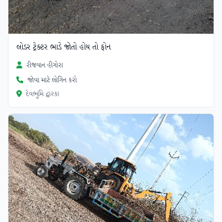
લોડર ટ્રેક્ટર ભાડે જોતો હોય તો ફોન
રીજવાન હીગોરા
જોવા માટે લોગિન કરો
દેવભુમિ દ્વારકા