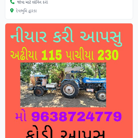
જોવા માટે લોગિન કરો
દેવભુમિ દ્વારકા