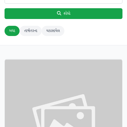
શોધો
બધા
તાજેતરના
ચકાસાયેલ