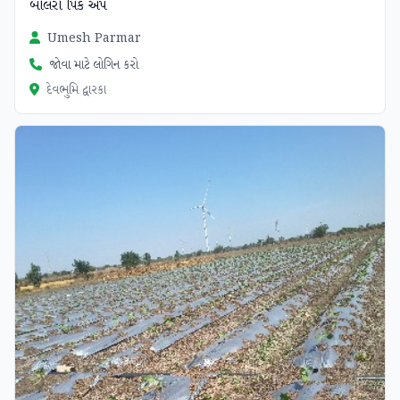
બોલેરો પિક અપ
Umesh Parmar
જોવા માટે લોગિન કરો
દેવભુમિ દ્વારકા