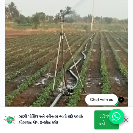
Chat with us
ડાઉનલોડ
ઝડપી પોસ્ટિંગ અને નવીનતમ ભાવો માટે અમારું
મોબાઇલ એપ ઇન્સ્ટોલ કરો!
કરો