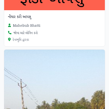
નીયાર કરી આપસુ
Mahebub Bhatti
જોવા માટે લોગિન કરો
દેવભુમિ દ્વારકા