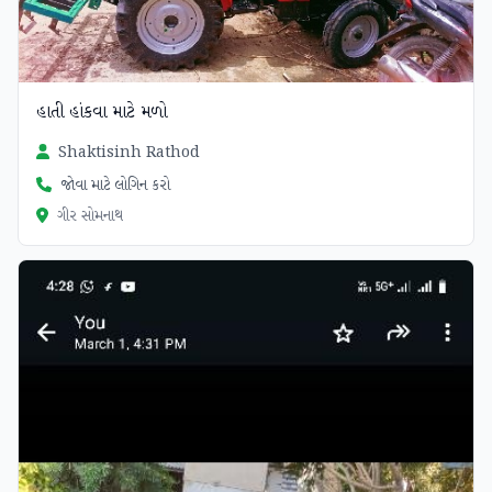
હાતી હાંકવા માટે મળો
Shaktisinh Rathod
જોવા માટે લોગિન કરો
ગીર સોમનાથ