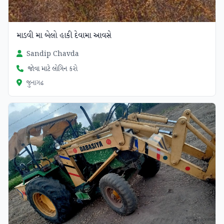
માડવી મા બેલો હાકી દેવામા આવસે
Sandip Chavda
જોવા માટે લોગિન કરો
જુનાગઢ