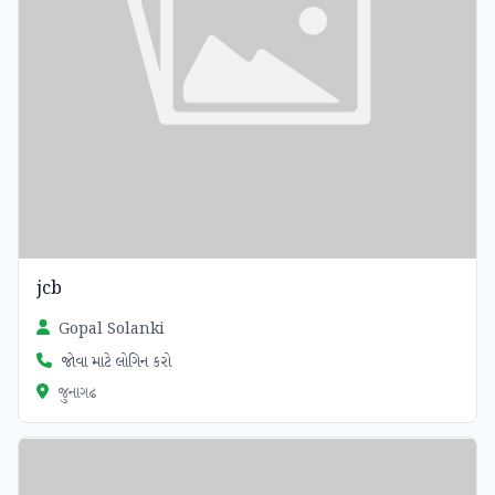
jcb
Gopal Solanki
જોવા માટે લોગિન કરો
જુનાગઢ