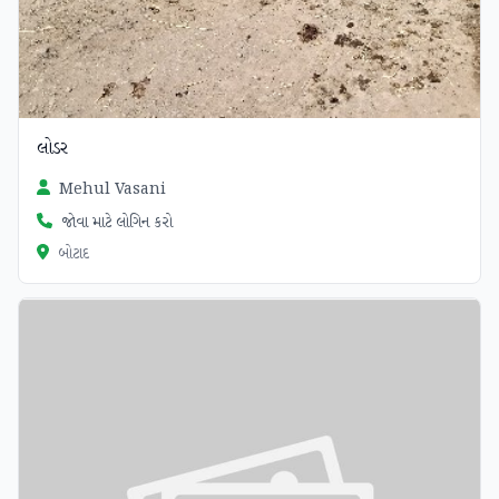
લોડર
Mehul Vasani
જોવા માટે લોગિન કરો
બોટાદ