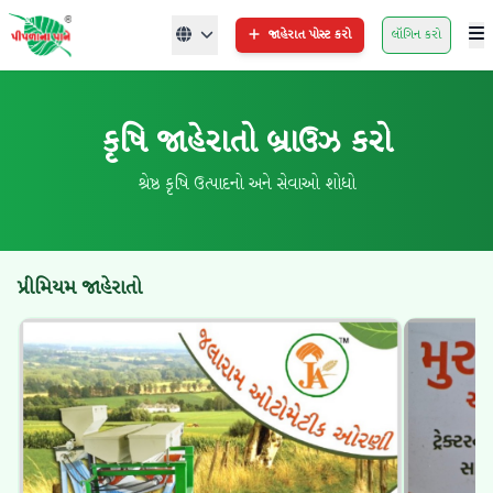
જાહેરાત પોસ્ટ કરો
લૉગિન કરો
કૃષિ જાહેરાતો બ્રાઉઝ કરો
શ્રેષ્ઠ કૃષિ ઉત્પાદનો અને સેવાઓ શોધો
પ્રીમિયમ જાહેરાતો