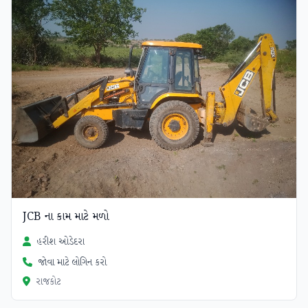
JCB ના કામ માટે મળો
હરીશ ઓડેદરા
જોવા માટે લોગિન કરો
રાજકોટ