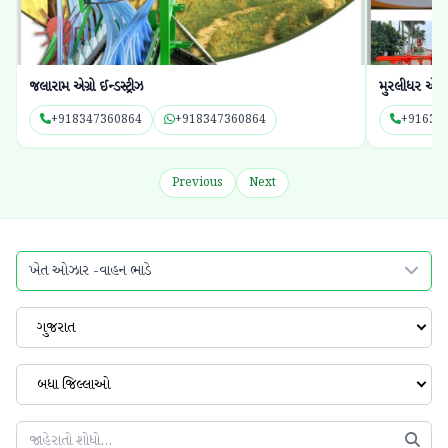
મુરલીધર એંટરપ્રાઇઝ
એગ્રીટેક ઇન્ટ
+916354788104
+916354788104
+91990
Previous
Next
ખેત ઓઝાર -વાહન ભાડે
ગુજરાત
બધા જિલ્લાઓ