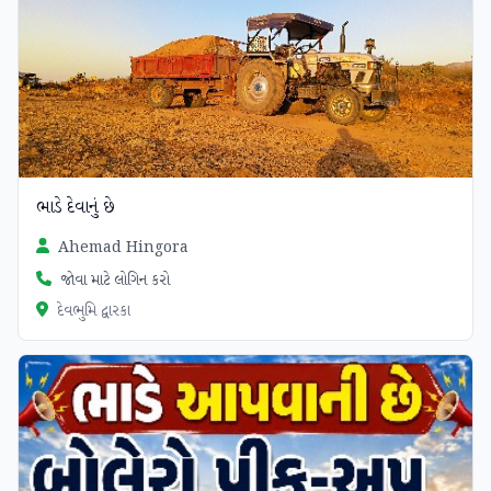
ભાડે દેવાનું છે
Ahemad Hingora
જોવા માટે લોગિન કરો
દેવભુમિ દ્વારકા