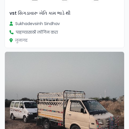
vst સિગડાવારૂ ખેતિ કામ ભાડે થી
Sukhadevsinh Sindhav
पाहण्यासाठी लॉगिन करा
जुनागड