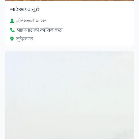
ભાડેઆપવાનુછે
હીતેશભાઈ ખાચર
पाहण्यासाठी लॉगिन करा
सुरेंद्रनगर