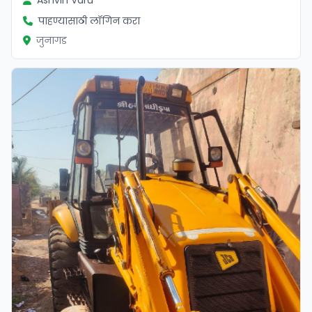
Ashvin Varu
पाहण्यासाठी लॉगिन करा
जुनागड