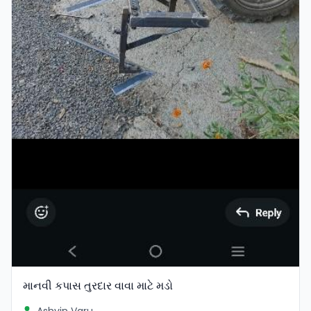
માનવી કપાસ તુરદાર વાવા માટે મડો