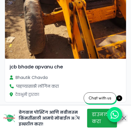
jcb bhade apvanu che
Bhautik Chavda
पाहण्यासाठी लॉगिन करा
देवभूमी द्वारका
Chat with us
वेगवान पोस्टिंग आणि नवीनतम
डाउनलोड
किंमतींसाठी आमचे मोबाईल अॅप
करा
इन्स्टॉल करा!