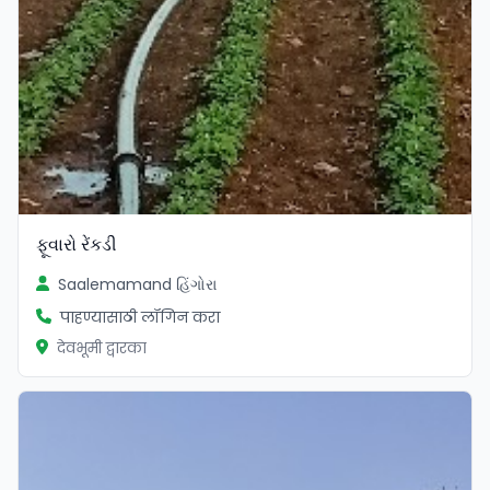
ફૂવારો રેંકડી
Saalemamand હિંગોરા
पाहण्यासाठी लॉगिन करा
देवभूमी द्वारका