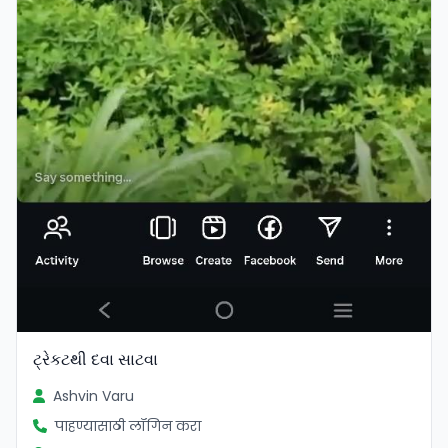
ટ્રેકટથી દવા સાટવા
Ashvin Varu
पाहण्यासाठी लॉगिन करा