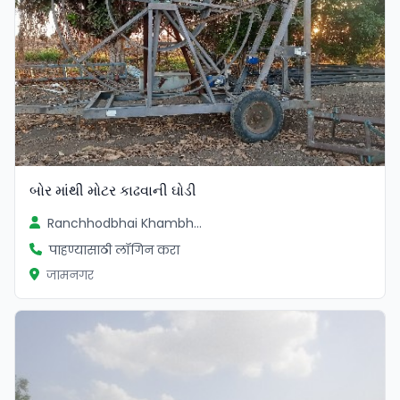
બોર માંથી મોટર કાઢવાની ઘોડી
Ranchhodbhai Khambhala
पाहण्यासाठी लॉगिन करा
जामनगर