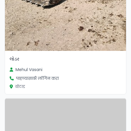
લોડર
Mehul Vasani
पाहण्यासाठी लॉगिन करा
बोटाड