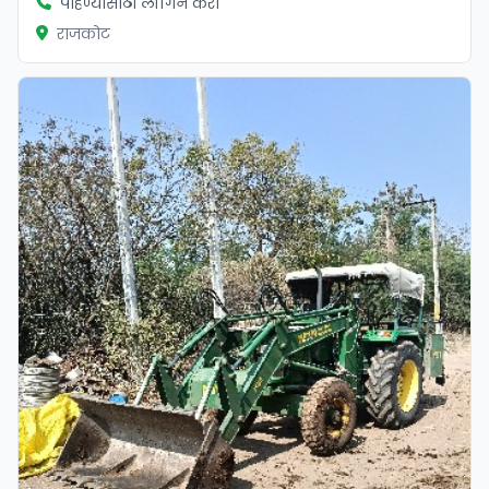
पाहण्यासाठी लॉगिन करा
राजकोट