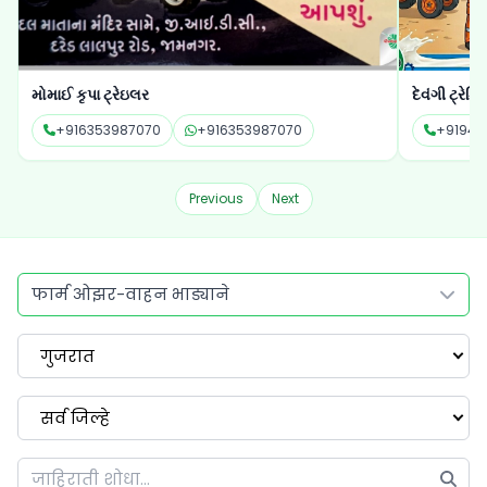
દેવંગી ટ્રેડિંગ
પીપળાના પાન
+919429551540
+919429551540
+91994
Previous
Next
फार्म ओझर-वाहन भाड्याने
गुजरात
सर्व जिल्हे