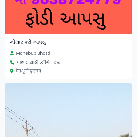
નીયાર કરી આપસુ
Mahebub Bhatti
पाहण्यासाठी लॉगिन करा
देवभूमी द्वारका