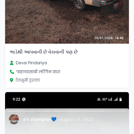
ભાડેથી આપવાની છે વેચવાની પણ છે
Devsi Pindariya
पाहण्यासाठी लॉगिन करा
देवभूमी द्वारका