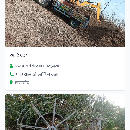
આ ટેકટર
હિતેષ નરસિંહભાઈ ધરજીયા
पाहण्यासाठी लॉगिन करा
राजकोट