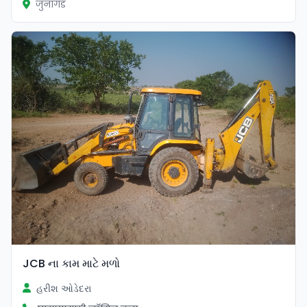
जुनागड
JCB ના કામ માટે મળો
હરીશ ઓડેદરા