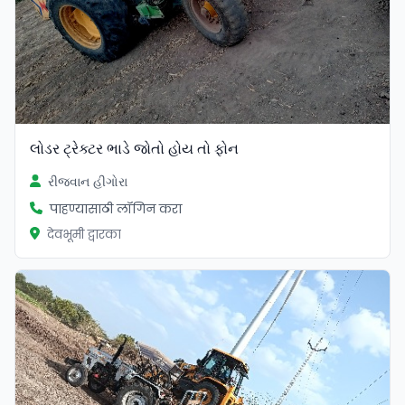
લોડર ટ્રેક્ટર ભાડે જોતો હોય તો ફોન
રીજવાન હીગોરા
पाहण्यासाठी लॉगिन करा
देवभूमी द्वारका