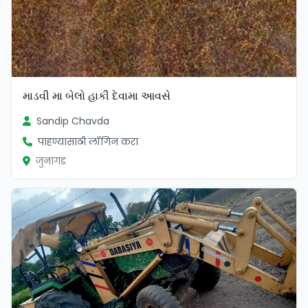
માડવી મા બેલો હાકી દેવામા આવસે
Sandip Chavda
पाहण्यासाठी लॉगिन करा
जुनागड