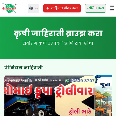
जाहिरात पोस्ट करा
लॉगिन करा
कृषी जाहिराती ब्राउझ करा
सर्वोत्तम कृषी उत्पादने आणि सेवा शोधा
प्रीमियम जाहिराती