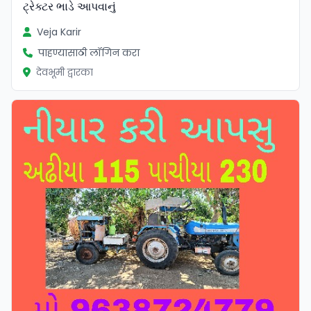
ટ્રેક્ટર ભાડે આપવાનું
Veja Karir
पाहण्यासाठी लॉगिन करा
देवभूमी द्वारका