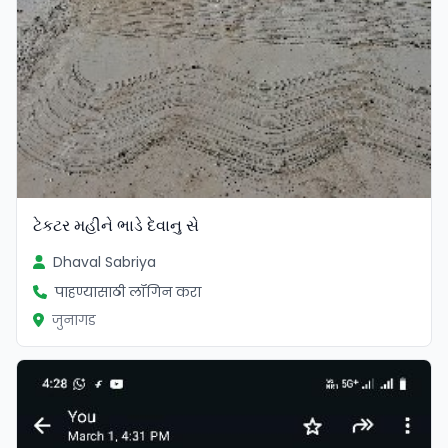
ટેકટર મહીને ભાડે દેવાનુ સે
Dhaval Sabriya
पाहण्यासाठी लॉगिन करा
जुनागड