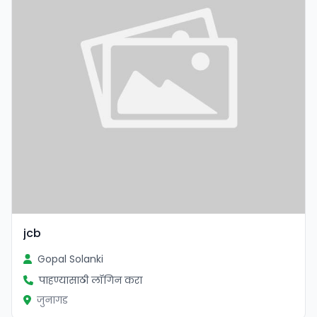
jcb
Gopal Solanki
पाहण्यासाठी लॉगिन करा
जुनागड