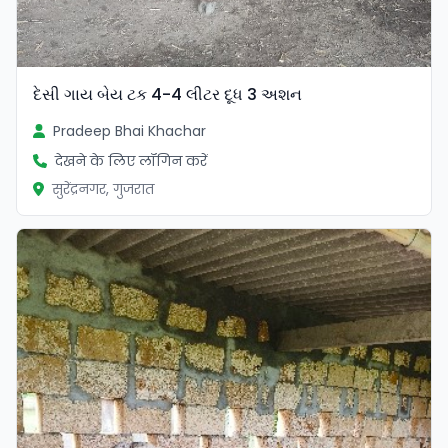
દેસી ગાય બેય ટક 4-4 લીટર દૂધ 3 અશન
Pradeep Bhai Khachar
देखने के लिए लॉगिन करें
सुरेंद्रनगर, गुजरात