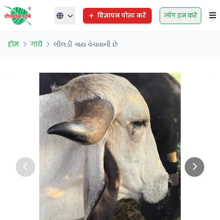
विज्ञापन पोस्ट करें
लॉग इन करें
होम
गायें
લીલડી ગાય વેચવાની છે