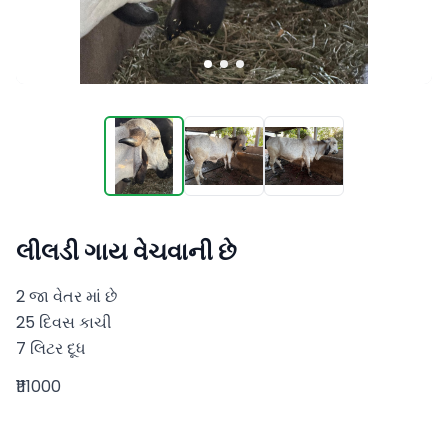
લીલડી ગાય વેચવાની છે
2 જા વેતર માં છે 

25 દિવસ કાચી 

7 લિટર દૂધ
₹111000