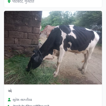
पोरबंदर, गुजरात
એ
સુરેશ સાકરીયા