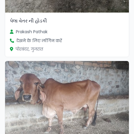
પેલા વેતર ની હોડકી
Prakash Pathak
देखने के लिए लॉगिन करें
पोरबंदर, गुजरात