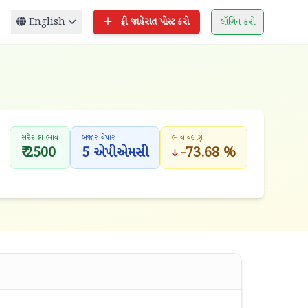
English
ફ્રી જાહેરાત પોસ્ટ કરો
લૉગિન કરો
સરેરાશ ભાવ
બજાર વેપાર
ભાવ વલણ
₹ 2500
5 એપીએમસી
-73.68 %