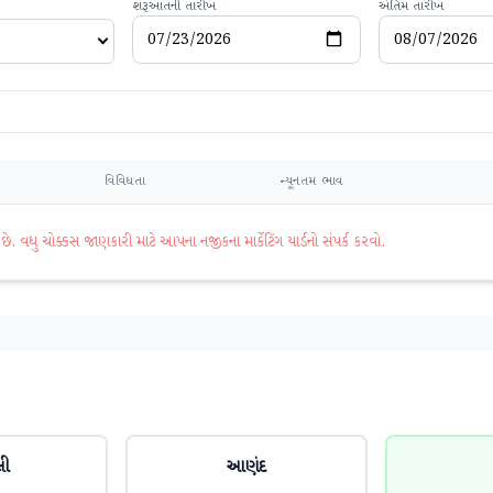
શરૂઆતની તારીખ
અંતિમ તારીખ
વિવિધતા
ન્યૂનતમ ભાવ
વધુ ચોક્કસ જાણકારી માટે આપના નજીકના માર્કેટિંગ યાર્ડનો સંપર્ક કરવો.
લી
આણંદ