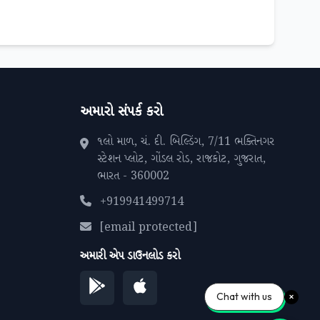
અમારો સંપર્ક કરો
૧લો માળ, ચં. દી. બિલ્ડિંગ, 7/11 ભક્તિનગર
સ્ટેશન પ્લોટ, ગોંડલ રોડ, રાજકોટ, ગુજરાત,
ભારત - 360002
+919941499714
[email protected]
અમારી એપ ડાઉનલોડ કરો
Chat with us