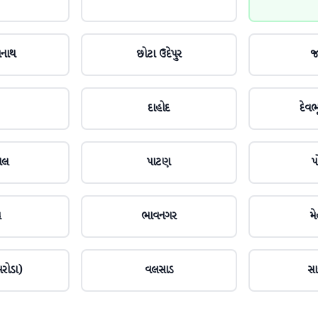
મનાથ
છોટા ઉદેપુર
જ
દાહોદ
દેવભૂ
ાલ
પાટણ
પ
ચ
ભાવનગર
મ
રોડા)
વલસાડ
સા