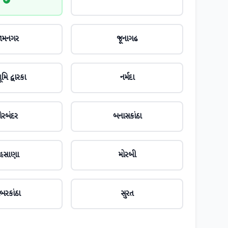
ામનગર
જૂનાગઢ
મિ દ્વારકા
નર્મદા
ોરબંદર
બનાસકાંઠા
ેહસાણા
મોરબી
બરકાંઠા
સુરત