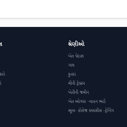
સ
શ્રેણીઓ
ખેત પેદાશ
ગાય
કરો
કુતરા
ો
મીની ટ્રેક્ટર
ખેતીની જમીન
ખેત ઓઝાર -વાહન ભાડે
સ્કૂલ- કોલેજ ક્લાસીસ -ટ્રેનિંગ