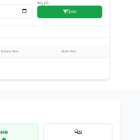
લાગુ કરો
ફિલ્ટર
મહત્તમ ભાવ
મોડલ ભાવ
કચ્છ
ખેડા