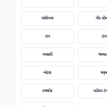
ગાંધીનગર
ગીર સો
ડાંગ
ડાંગ
નવસારી
પંચમહ
બોટાદ
ભરૂ
રાજકોટ
વડોદરા (બ