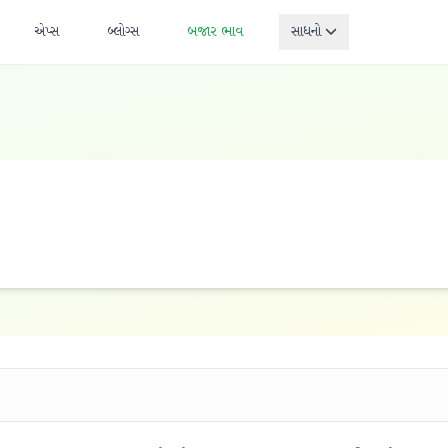
એપ્સ
બ્લોગ્સ
બજાર ભાવ
સાધનો