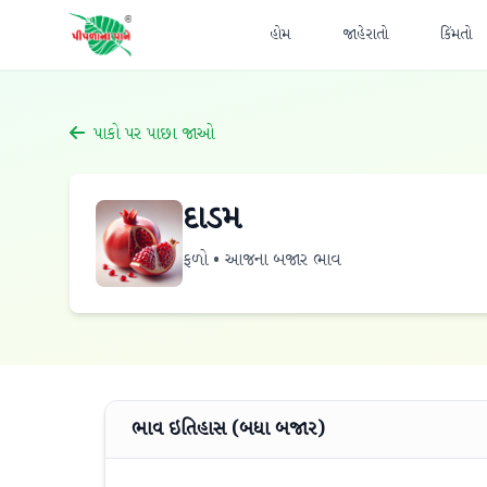
હોમ
જાહેરાતો
કિંમતો
પાકો પર પાછા જાઓ
દાડમ
ફળો • આજના બજાર ભાવ
ભાવ ઇતિહાસ (બધા બજાર)