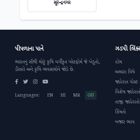
સુરેન્દ્રનગર
પીપળાના પાને
ઝડપી લિંક્
ભારતનું સૌથી મોટું કૃષિ વર્ગીકૃત પ્લેટફોર્મ જે ખેડૂતો,
હોમ
ડીલરો અને કૃષિ વ્યવસાયોને જોડે છે.
અમારા વિષે
જાહેરાત પોસ્ટ 
વિશેષ જાહેરાત
Languages:
EN
HI
MR
GU
તાજી જાહેરાતો
કિંમતો
બજાર ભાવ