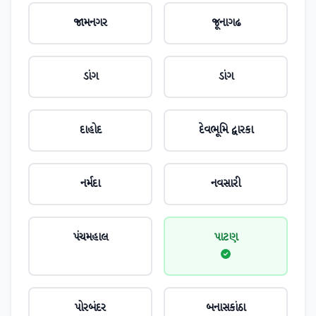
જામનગર
જૂનાગઢ
ડાંગ
ડાંગ
દાહોદ
દેવભૂમિ દ્વારકા
નર્મદા
નવસારી
પંચમહાલ
પાટણ
પોરબંદર
બનાસકાંઠા