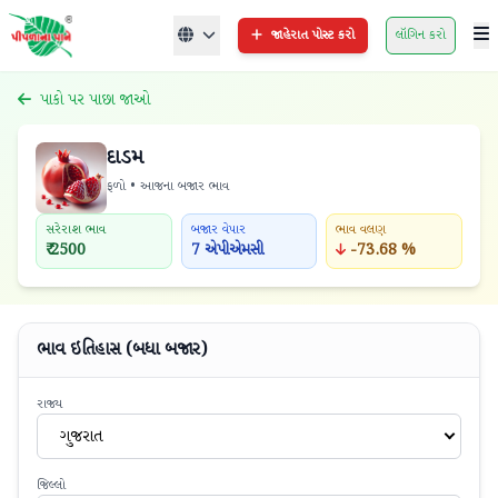
જાહેરાત પોસ્ટ કરો
લૉગિન કરો
પાકો પર પાછા જાઓ
દાડમ
ફળો • આજના બજાર ભાવ
સરેરાશ ભાવ
બજાર વેપાર
ભાવ વલણ
₹ 2500
7 એપીએમસી
-73.68 %
ભાવ ઇતિહાસ (બધા બજાર)
રાજ્ય
ગુજરાત
જિલ્લો