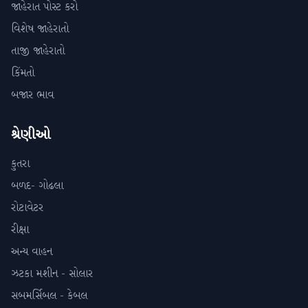
જાહેરાત પોસ્ટ કરો
વિશેષ જાહેરાતો
તાજી જાહેરાતો
કિંમતો
બજાર ભાવ
શ્રેણીઓ
કુતરા
બળદ- ગોઢલા
રોટાવેટર
રીક્ષા
અન્ય વાહન
ઝટકા મશીન - સોલાર
સબમર્સિબલ - કેબલ