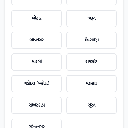
બોટાદ
ભરૂચ
ભાવનગર
મેહસાણા
મોરબી
રાજકોટ
વડોદરા (બરોડા)
વલસાડ
સાબરકાંઠા
સુરત
સુરેન્દ્રનગર