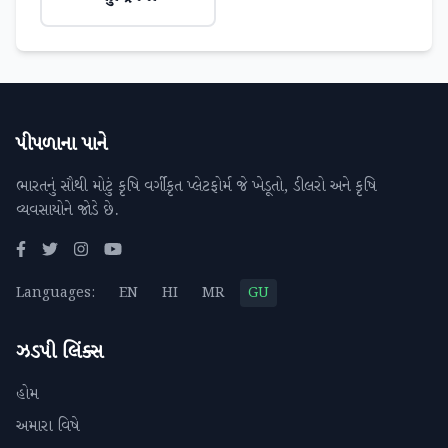
પીપળાના પાને
ભારતનું સૌથી મોટું કૃષિ વર્ગીકૃત પ્લેટફોર્મ જે ખેડૂતો, ડીલરો અને કૃષિ
વ્યવસાયોને જોડે છે.
Languages:
EN
HI
MR
GU
ઝડપી લિંક્સ
હોમ
અમારા વિષે