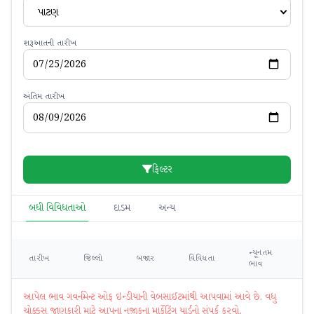
પાટણ
શરૂઆતની તારીખ
અંતિમ તારીખ
ફિલ્ટર
બધી વિવિધતાઓ
દાડમ
અન્ય
ન્યૂનતમ
મહ
તારીખ
જિલ્લો
બજાર
વિવિધતા
ભાવ
ભ
આપેલ ભાવ ગવર્નમેન્ટ ઓફ ઇન્ડીયાની વેબસાઈટમાંથી આપવામાં આવે છે. વધુ
ચોક્કસ જાણકારી માટે આપના નજીકના માર્કેટિંગ યાર્ડનો સંપર્ક કરવો.