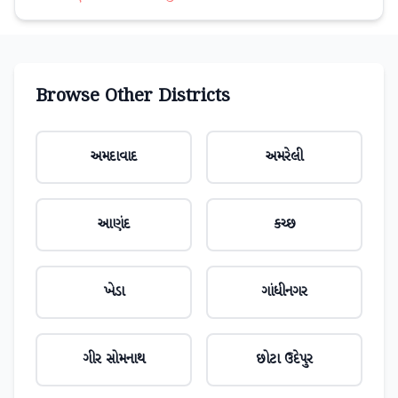
Browse Other Districts
અમદાવાદ
અમરેલી
આણંદ
કચ્છ
ખેડા
ગાંધીનગર
ગીર સોમનાથ
છોટા ઉદેપુર