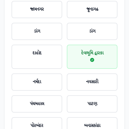
જામનગર
જૂનાગઢ
ડાંગ
ડાંગ
દાહોદ
દેવભૂમિ દ્વારકા
નર્મદા
નવસારી
પંચમહાલ
પાટણ
પોરબંદર
બનાસકાંઠા