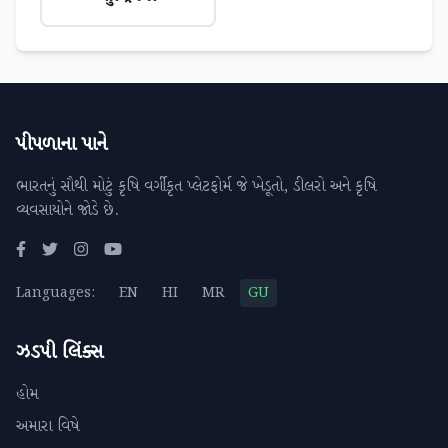
પીપળાના પાને
ભારતનું સૌથી મોટું કૃષિ વર્ગીકૃત પ્લેટફોર્મ જે ખેડૂતો, ડીલરો અને કૃષિ
વ્યવસાયોને જોડે છે.
Languages:
EN
HI
MR
GU
ઝડપી લિંક્સ
હોમ
અમારા વિષે