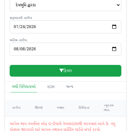
દેવભૂમિ દ્વારકા
શરૂઆતની તારીખ
અંતિમ તારીખ
ફિલ્ટર
બધી વિવિધતાઓ
દાડમ
અન્ય
ન્યૂનતમ
મહ
તારીખ
જિલ્લો
બજાર
વિવિધતા
ભાવ
ભ
આપેલ ભાવ ગવર્નમેન્ટ ઓફ ઇન્ડીયાની વેબસાઈટમાંથી આપવામાં આવે છે. વધુ
ચોક્કસ જાણકારી માટે આપના નજીકના માર્કેટિંગ યાર્ડનો સંપર્ક કરવો.