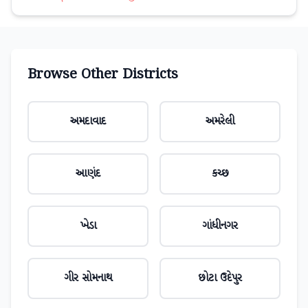
Browse Other Districts
અમદાવાદ
અમરેલી
આણંદ
કચ્છ
ખેડા
ગાંધીનગર
ગીર સોમનાથ
છોટા ઉદેપુર