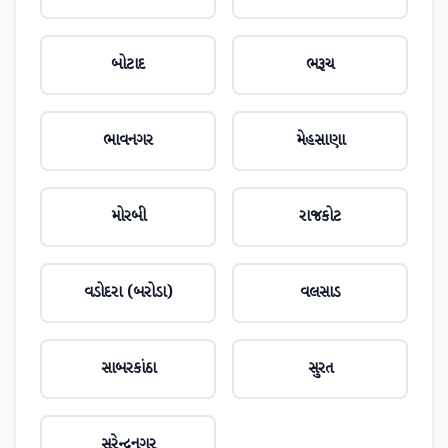
બોટાદ
ભરૂચ
ભાવનગર
મેહસાણા
મોરબી
રાજકોટ
વડોદરા (બરોડા)
વલસાડ
સાબરકાંઠા
સુરત
સુરેન્દ્રનગર