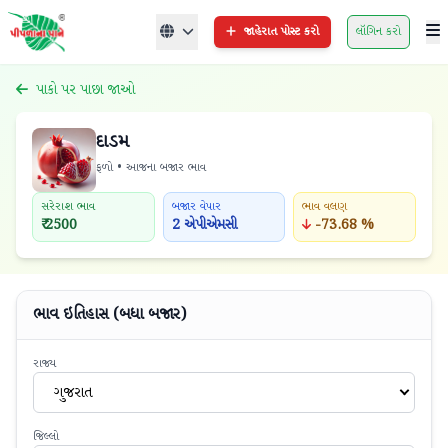
જાહેરાત પોસ્ટ કરો
લૉગિન કરો
પાકો પર પાછા જાઓ
દાડમ
ફળો • આજના બજાર ભાવ
સરેરાશ ભાવ
બજાર વેપાર
ભાવ વલણ
₹ 2500
2 એપીએમસી
-73.68 %
ભાવ ઇતિહાસ (બધા બજાર)
રાજ્ય
ગુજરાત
જિલ્લો