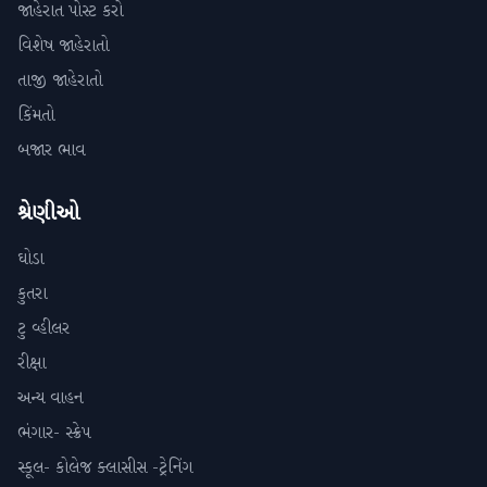
જાહેરાત પોસ્ટ કરો
વિશેષ જાહેરાતો
તાજી જાહેરાતો
કિંમતો
બજાર ભાવ
શ્રેણીઓ
ઘોડા
કુતરા
ટુ વ્હીલર
રીક્ષા
અન્ય વાહન
ભંગાર- સ્ક્રેપ
સ્કૂલ- કોલેજ ક્લાસીસ -ટ્રેનિંગ