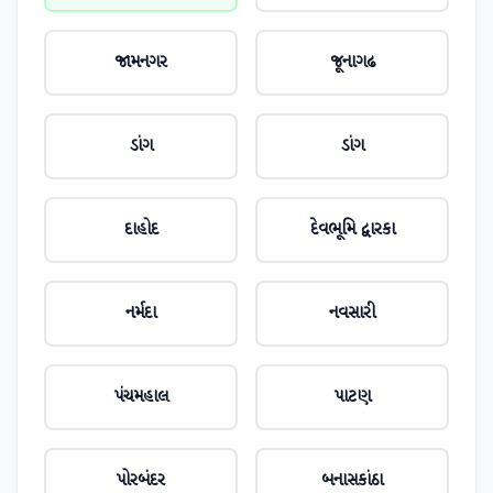
જામનગર
જૂનાગઢ
ડાંગ
ડાંગ
દાહોદ
દેવભૂમિ દ્વારકા
નર્મદા
નવસારી
પંચમહાલ
પાટણ
પોરબંદર
બનાસકાંઠા