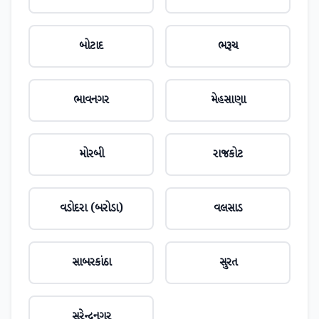
બોટાદ
ભરૂચ
ભાવનગર
મેહસાણા
મોરબી
રાજકોટ
વડોદરા (બરોડા)
વલસાડ
સાબરકાંઠા
સુરત
સુરેન્દ્રનગર