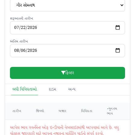
ગીર સોમનાથ
શરૂઆતની તારીખ
અંતિમ તારીખ
ફિલ્ટર
બધી વિવિધતાઓ
દાડમ
અન્ય
ન્યૂનતમ
મહ
તારીખ
જિલ્લો
બજાર
વિવિધતા
ભાવ
ભ
આપેલ ભાવ ગવર્નમેન્ટ ઓફ ઇન્ડીયાની વેબસાઈટમાંથી આપવામાં આવે છે. વધુ
ચોક્કસ જાણકારી માટે આપના નજીકના માર્કેટિંગ યાર્ડનો સંપર્ક કરવો.