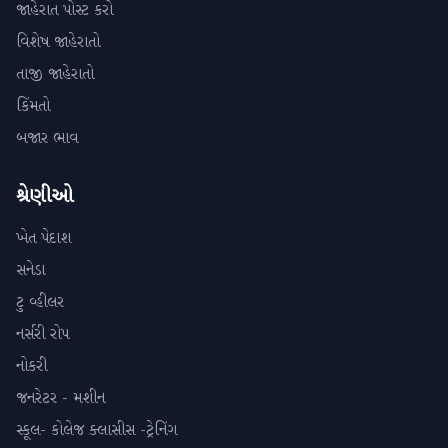
જાહેરાત પોસ્ટ કરો
વિશેષ જાહેરાતો
તાજી જાહેરાતો
કિંમતો
બજાર ભાવ
શ્રેણીઓ
ખેત પેદાશ
સનેડા
ટુ વ્હીલર
નર્સરી રોપ
નોકરી
જનરેટર - મશીન
સ્કૂલ- કોલેજ ક્લાસીસ -ટ્રેનિંગ