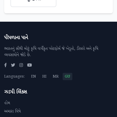
પીપળાના પાને
ભારતનું સૌથી મોટું કૃષિ વર્ગીકૃત પ્લેટફોર્મ જે ખેડૂતો, ડીલરો અને કૃષિ
વ્યવસાયોને જોડે છે.
Languages:
EN
HI
MR
GU
ઝડપી લિંક્સ
હોમ
અમારા વિષે