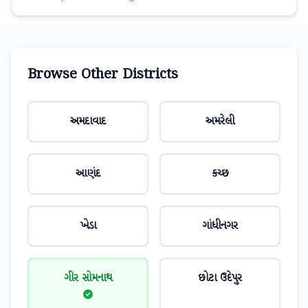
Browse Other Districts
અમદાવાદ
અમરેલી
આણંદ
કચ્છ
ખેડા
ગાંધીનગર
ગીર સોમનાથ
છોટા ઉદેપુર