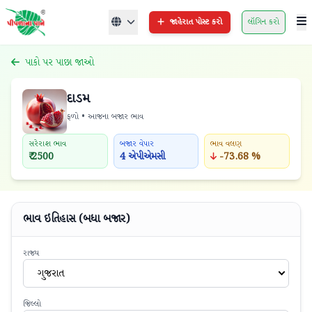
જાહેરાત પોસ્ટ કરો
લૉગિન કરો
પાકો પર પાછા જાઓ
દાડમ
ફળો • આજના બજાર ભાવ
સરેરાશ ભાવ
બજાર વેપાર
ભાવ વલણ
₹ 2500
4 એપીએમસી
-73.68 %
ભાવ ઇતિહાસ (બધા બજાર)
રાજ્ય
ગુજરાત
જિલ્લો