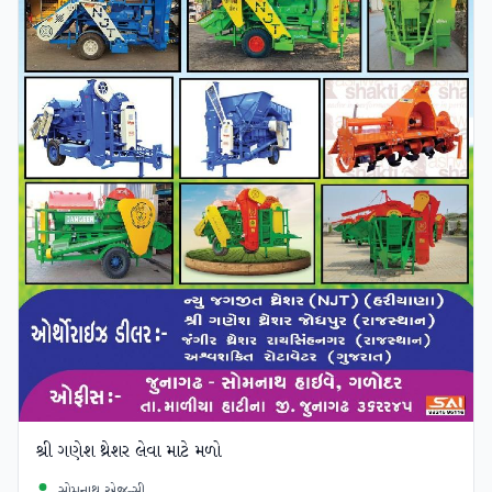
શ્રી ગણેશ થ્રેશર લેવા માટે મળો