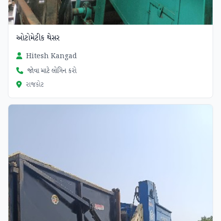
ઓટોમેટીક થેસર
Hitesh Kangad
જોવા માટે લોગિન કરો
રાજકોટ