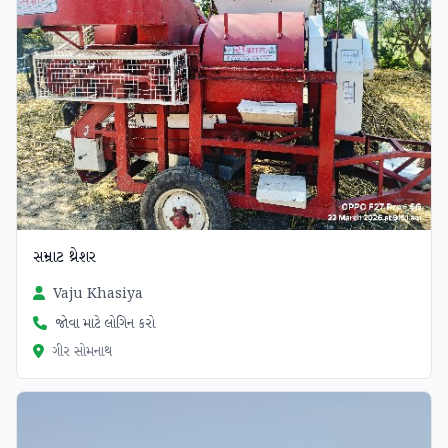
સમ્રાટ થ્રેશર
Vaju Khasiya
જોવા માટે લોગિન કરો
ગીર સોમનાથ