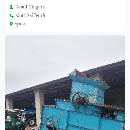
Kamil Hingora
જોવા માટે લોગિન કરો
જુનાગઢ