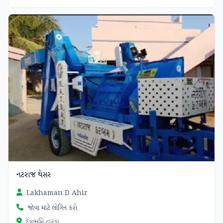
નટરાજ થેસર
Lakhaman D Ahir
જોવા માટે લોગિન કરો
દેવભુમિ દ્વારકા