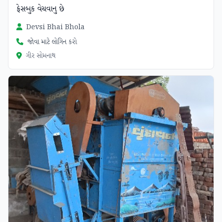
ફેસબુક વેચવાનુ છે
Devsi Bhai Bhola
જોવા માટે લોગિન કરો
ગીર સોમનાથ