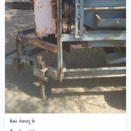
થ્રેસર વેચવાનું છે