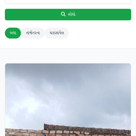
શોધો
બધા
તાજેતરના
ચકાસાયેલ