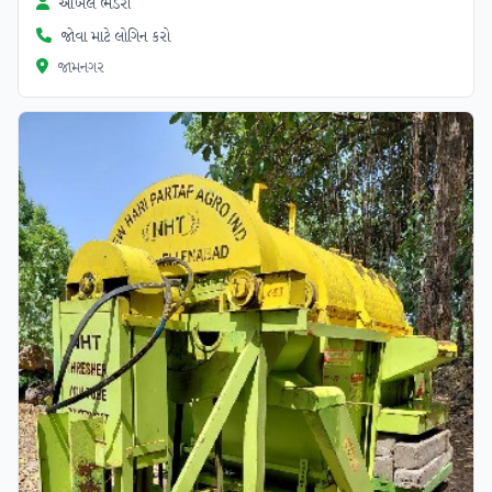
અખિલ ભંડેરી
જોવા માટે લોગિન કરો
જામનગર