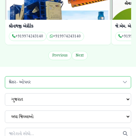
જે.એમ. એન્ટરપ્રાઇઝ
શ્રી કાંધલી કૃપ
+919913583492
+919913583492
+91992
Previous
Next
થ્રેસર- ઓપનર
ગુજરાત
બધા જિલ્લાઓ