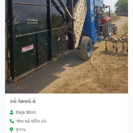
ડબો વેસવાનો સે
Haja Mori
જોવા માટે લોગિન કરો
જુનાગઢ