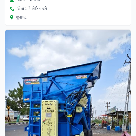
સોમનાથ એજન્સી
જોવા માટે લોગિન કરો
જુનાગઢ