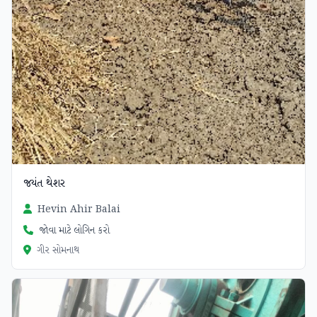
જયંત થેશર
Hevin Ahir Balai
જોવા માટે લોગિન કરો
ગીર સોમનાથ