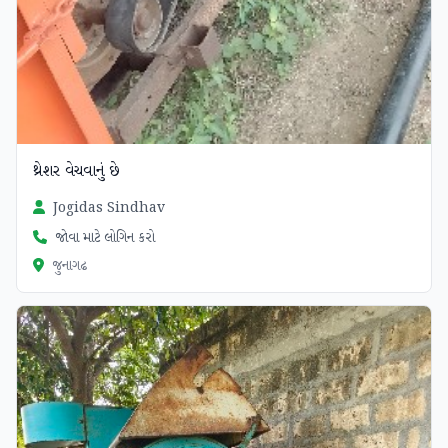
થ્રેશર વેચવાનું છે
Jogidas Sindhav
જોવા માટે લોગિન કરો
જુનાગઢ