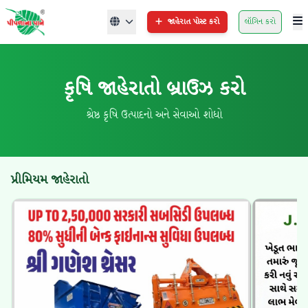
જાહેરાત પોસ્ટ કરો
લૉગિન કરો
કૃષિ જાહેરાતો બ્રાઉઝ કરો
શ્રેષ્ઠ કૃષિ ઉત્પાદનો અને સેવાઓ શોધો
પ્રીમિયમ જાહેરાતો