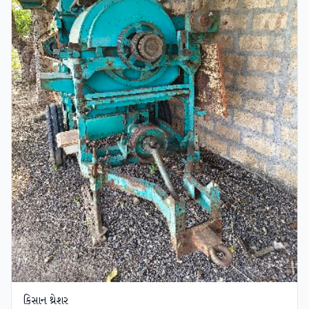
કિસાન થ્રેશર