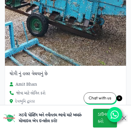
યોગી‌ નું હલર વેચવાનું છે
Amit Bhan
જોવા માટે લોગિન કરો
Chat with us
દેવભુમિ દ્વારકા
ડાઉનલોડ
ઝડપી પોસ્ટિંગ અને નવીનતમ ભાવો માટે અમારું
મોબાઇલ એપ ઇન્સ્ટોલ કરો!
કરો