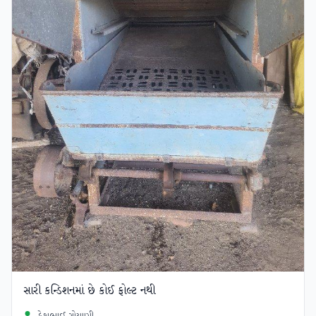
સારી કન્ડિશનમાં છે કોઈ ફોલ્ટ નથી