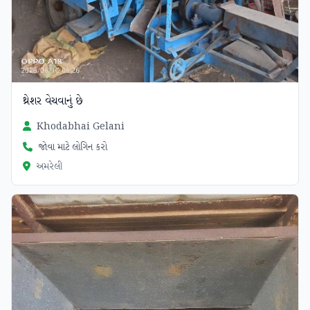
થ્રેશર વેચવાનું છે
Khodabhai Gelani
જોવા માટે લોગિન કરો
અમરેલી