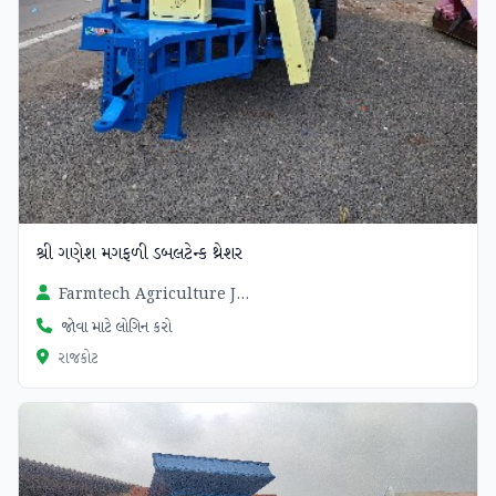
શ્રી ગણેશ મગફળી ડબલટેન્ક થ્રેશર
Farmtech Agriculture Jasdan
જોવા માટે લોગિન કરો
રાજકોટ