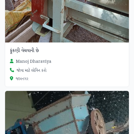
ફૂંકણી વેચવાની છે
Manoj Dharaviya
જોવા માટે લોગિન કરો
જામનગર