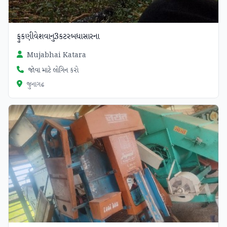
ફુકણીવેશવાનુ3કટરબધાસારના
Mujabhai Katara
જોવા માટે લોગિન કરો
જુનાગઢ