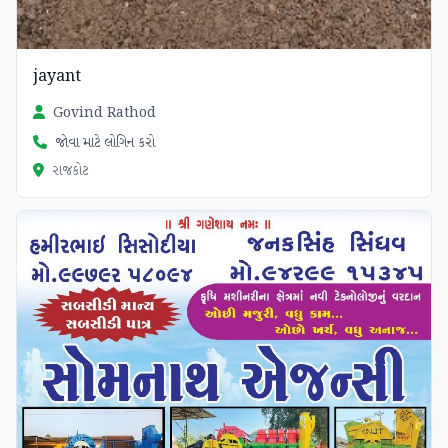
jayant
Govind Rathod
જોવા માટે લોગિન કરો
રાજકોટ