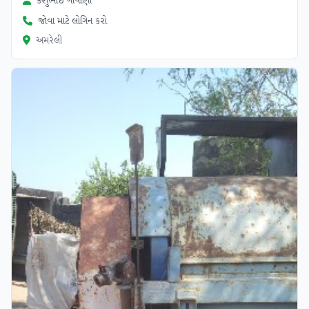
કેશુભાઈ ગોયાણી
જોવા માટે લોગિન કરો
અમરેલી