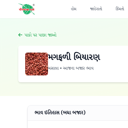
હોમ
જાહેરાતો
કિંમતો
પાકો પર પાછા જાઓ
મગફળી બિયારણ
મસાલા • આજના બજાર ભાવ
ભાવ ઇતિહાસ (બધા બજાર)