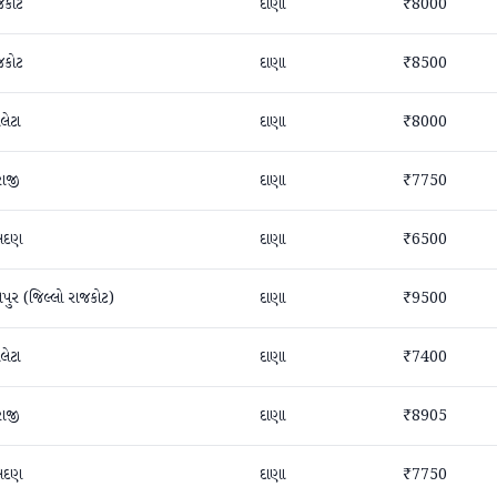
જકોટ
દાણા
₹8000
જકોટ
દાણા
₹8500
લેટા
દાણા
₹8000
રાજી
દાણા
₹7750
સદણ
દાણા
₹6500
તપુર (જિલ્લો રાજકોટ)
દાણા
₹9500
લેટા
દાણા
₹7400
રાજી
દાણા
₹8905
સદણ
દાણા
₹7750