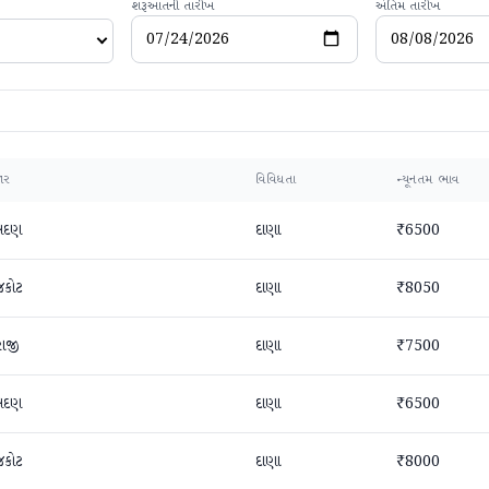
શરૂઆતની તારીખ
અંતિમ તારીખ
ાર
વિવિધતા
ન્યૂનતમ ભાવ
સદણ
દાણા
₹6500
જકોટ
દાણા
₹8050
રાજી
દાણા
₹7500
સદણ
દાણા
₹6500
જકોટ
દાણા
₹8000