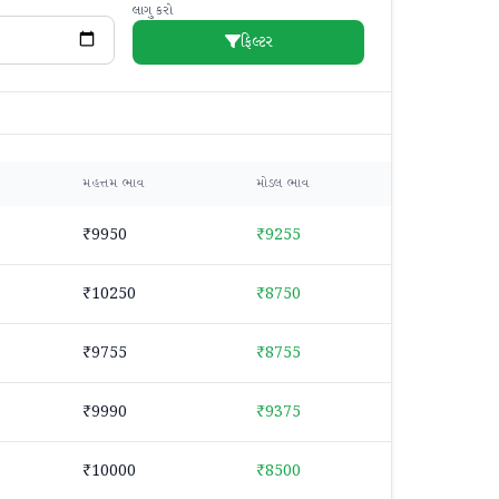
લાગુ કરો
ફિલ્ટર
મહત્તમ ભાવ
મોડલ ભાવ
₹9950
₹9255
₹10250
₹8750
₹9755
₹8755
₹9990
₹9375
₹10000
₹8500