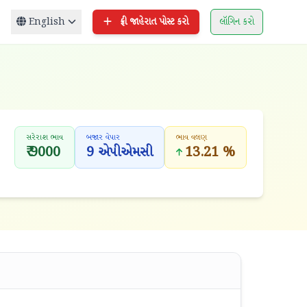
English
ફ્રી જાહેરાત પોસ્ટ કરો
લૉગિન કરો
સરેરાશ ભાવ
બજાર વેપાર
ભાવ વલણ
₹ 9000
9 એપીએમસી
13.21 %