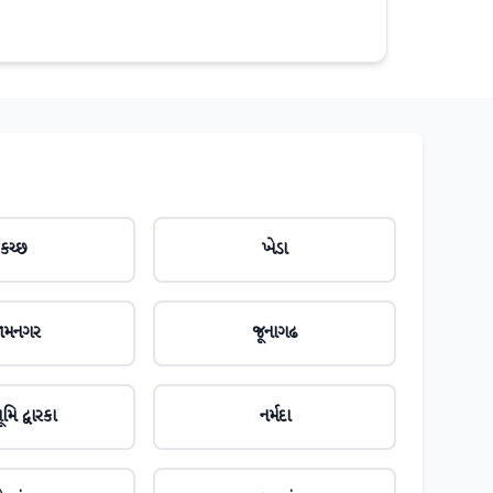
કચ્છ
ખેડા
ામનગર
જૂનાગઢ
મિ દ્વારકા
નર્મદા