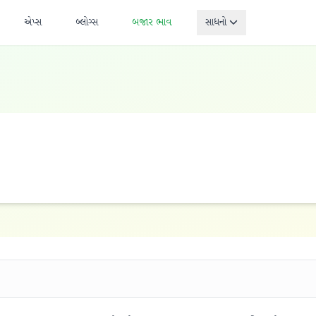
એપ્સ
બ્લોગ્સ
બજાર ભાવ
સાધનો