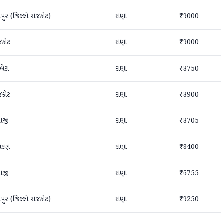
તપુર (જિલ્લો રાજકોટ)
દાણા
₹9000
જકોટ
દાણા
₹9000
લેટા
દાણા
₹8750
જકોટ
દાણા
₹8900
રાજી
દાણા
₹8705
સદણ
દાણા
₹8400
રાજી
દાણા
₹6755
તપુર (જિલ્લો રાજકોટ)
દાણા
₹9250