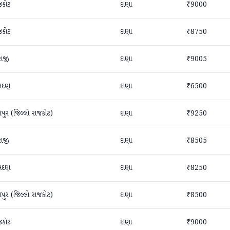
જકોટ
દાણા
₹9000
જકોટ
દાણા
₹8750
રાજી
દાણા
₹9005
સદણ
દાણા
₹6500
તપુર (જિલ્લો રાજકોટ)
દાણા
₹9250
રાજી
દાણા
₹8505
સદણ
દાણા
₹8250
તપુર (જિલ્લો રાજકોટ)
દાણા
₹8500
જકોટ
દાણા
₹9000