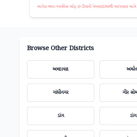
આપેલ ભાવ ગવર્નમેન્ટ ઓફ ઇન્ડીયાની વેબસાઈટમાંથી આપવામાં આવે છે. 
Browse Other Districts
અમદાવાદ
અમરે
ગાંધીનગર
ગીર સો
ડાંગ
ડાંગ