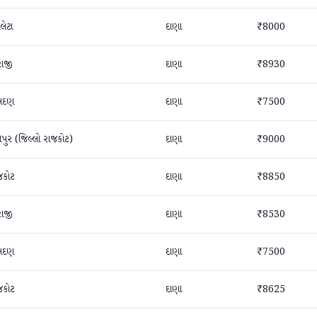
લેટા
દાણા
₹8000
રાજી
દાણા
₹8930
સદણ
દાણા
₹7500
તપુર (જિલ્લો રાજકોટ)
દાણા
₹9000
જકોટ
દાણા
₹8850
રાજી
દાણા
₹8530
સદણ
દાણા
₹7500
જકોટ
દાણા
₹8625