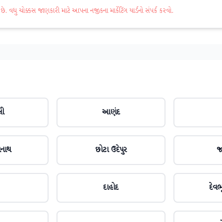
વધુ ચોક્કસ જાણકારી માટે આપના નજીકના માર્કેટિંગ યાર્ડનો સંપર્ક કરવો.
લી
આણંદ
મનાથ
છોટા ઉદેપુર
જ
દાહોદ
દેવભૂ