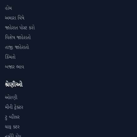
હોમ
અમારા વિષે
જાહેરાત પોસ્ટ કરો
વિશેષ જાહેરાતો
તાજી જાહેરાતો
કિંમતો
બજાર ભાવ
શ્રેણીઓ
ઓરણી
મીની ટ્રેક્ટર
ટુ વ્હીલર
ચાફ ક્ટર
નર્સરી રોપ