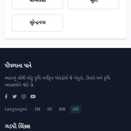
સાબરકાંઠા
સુરત
સુરેન્દ્રનગર
પીપળાના પાને
ભારતનું સૌથી મોટું કૃષિ વર્ગીકૃત પ્લેટફોર્મ જે ખેડૂતો, ડીલરો અને કૃષિ
વ્યવસાયોને જોડે છે.
Languages:
EN
HI
MR
GU
ઝડપી લિંક્સ