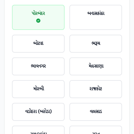
પોરબંદર
બનાસકાંઠા
બોટાદ
ભરૂચ
ભાવનગર
મેહસાણા
મોરબી
રાજકોટ
વડોદરા (બરોડા)
વલસાડ