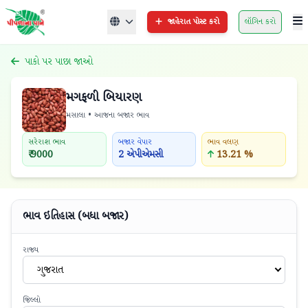
જાહેરાત પોસ્ટ કરો
લૉગિન કરો
પાકો પર પાછા જાઓ
મગફળી બિયારણ
મસાલા • આજના બજાર ભાવ
સરેરાશ ભાવ
બજાર વેપાર
ભાવ વલણ
₹ 9000
2 એપીએમસી
13.21 %
ભાવ ઇતિહાસ (બધા બજાર)
રાજ્ય
ગુજરાત
જિલ્લો