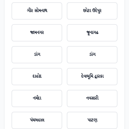
ગીર સોમનાથ
છોટા ઉદેપુર
જામનગર
જૂનાગઢ
ડાંગ
ડાંગ
દાહોદ
દેવભૂમિ દ્વારકા
નર્મદા
નવસારી
પંચમહાલ
પાટણ