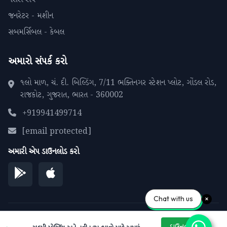
જનરેટર - મશીન
સબમર્સિબલ - કેબલ
અમારો સંપર્ક કરો
૧લો માળ, ચં. દી. બિલ્ડિંગ, 7/11 ભક્તિનગર સ્ટેશન પ્લોટ, ગોંડલ રોડ,
રાજકોટ, ગુજરાત, ભારત - 360002
+919941499714
[email protected]
અમારી એપ ડાઉનલોડ કરો
Chat with us
© 2026 પીપળાના પાને. બધા અધિકારો સુરક્ષિત.