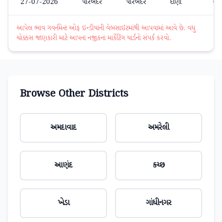
27-07-2026
પોરબંદર
પોરબંદર
દાણા
₹7
આપેલ ભાવ ગવર્નમેન્ટ ઓફ ઇન્ડીયાની વેબસાઈટમાંથી આપવામાં આવે છે. વધુ
ચોક્કસ જાણકારી માટે આપના નજીકના માર્કેટિંગ યાર્ડનો સંપર્ક કરવો.
Browse Other Districts
અમદાવાદ
અમરેલી
આણંદ
કચ્છ
ખેડા
ગાંધીનગર