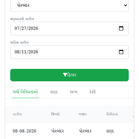
પોરબંદર
શરૂઆતની તારીખ
અંતિમ તારીખ
ફિલ્ટર
બધી વિવિધતાઓ
દાણા
અન્ય
દેશી
ન્ય
તારીખ
જિલ્લો
બજાર
વિવિધતા
ભા
08-08-2026
પોરબંદર
પોરબંદર
દાણા
₹8