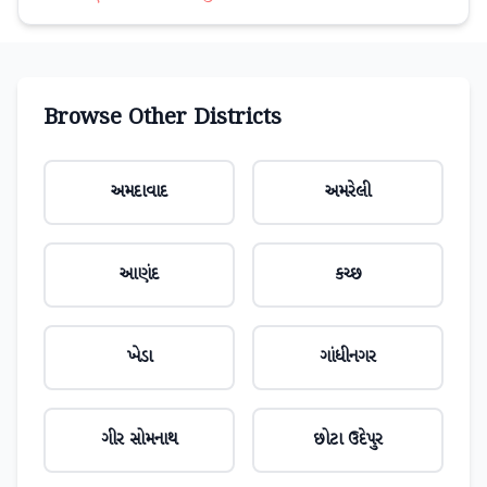
Browse Other Districts
અમદાવાદ
અમરેલી
આણંદ
કચ્છ
ખેડા
ગાંધીનગર
ગીર સોમનાથ
છોટા ઉદેપુર