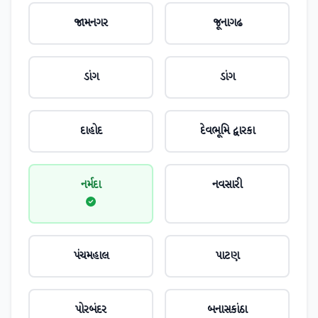
જામનગર
જૂનાગઢ
ડાંગ
ડાંગ
દાહોદ
દેવભૂમિ દ્વારકા
નર્મદા
નવસારી
પંચમહાલ
પાટણ
પોરબંદર
બનાસકાંઠા