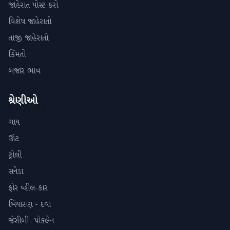
જાહેરાત પોસ્ટ કરો
વિશેષ જાહેરાતો
તાજી જાહેરાતો
કિંમતો
બજાર ભાવ
શ્રેણીઓ
ગાય
ઊંટ
ટ્રોલી
સનેડા
ફોર વ્હીલ-કાર
બિયારણ - દવા
જેસીબી- પોકલેન