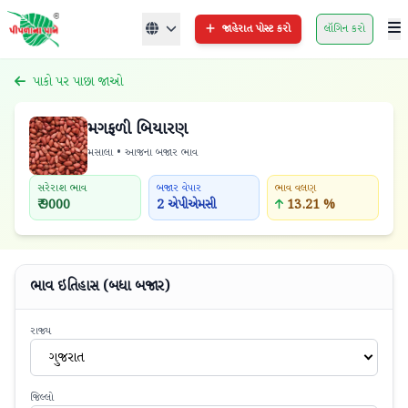
જાહેરાત પોસ્ટ કરો
લૉગિન કરો
પાકો પર પાછા જાઓ
મગફળી બિયારણ
મસાલા • આજના બજાર ભાવ
સરેરાશ ભાવ
બજાર વેપાર
ભાવ વલણ
₹ 9000
2 એપીએમસી
13.21 %
ભાવ ઇતિહાસ (બધા બજાર)
રાજ્ય
ગુજરાત
જિલ્લો