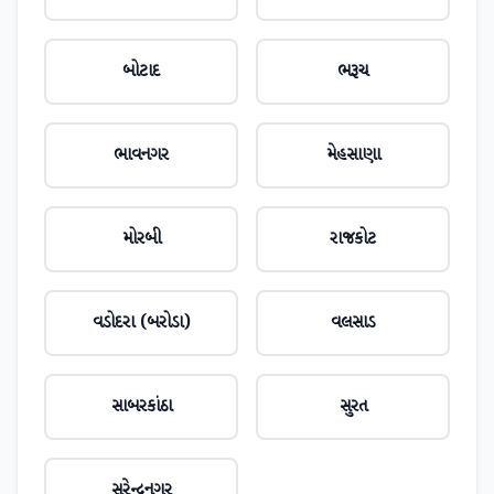
બોટાદ
ભરૂચ
ભાવનગર
મેહસાણા
મોરબી
રાજકોટ
વડોદરા (બરોડા)
વલસાડ
સાબરકાંઠા
સુરત
સુરેન્દ્રનગર