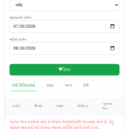
નર્મદા
શરૂઆતની તારીખ
અંતિમ તારીખ
ફિલ્ટર
બધી વિવિધતાઓ
દાણા
અન્ય
દેશી
ન્યૂનતમ
મહ
તારીખ
જિલ્લો
બજાર
વિવિધતા
ભાવ
ભ
આપેલ ભાવ ગવર્નમેન્ટ ઓફ ઇન્ડીયાની વેબસાઈટમાંથી આપવામાં આવે છે. વધુ
ચોક્કસ જાણકારી માટે આપના નજીકના માર્કેટિંગ યાર્ડનો સંપર્ક કરવો.