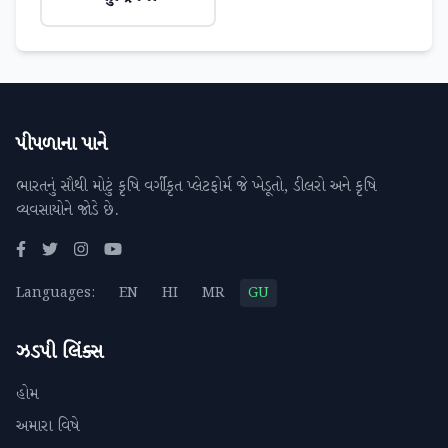
પીપળાના પાને
ભારતનું સૌથી મોટું કૃષિ વર્ગીકૃત પ્લેટફોર્મ જે ખેડૂતો, ડીલરો અને કૃષિ
વ્યવસાયોને જોડે છે.
Languages:
EN
HI
MR
GU
ઝડપી લિંક્સ
હોમ
અમારા વિષે