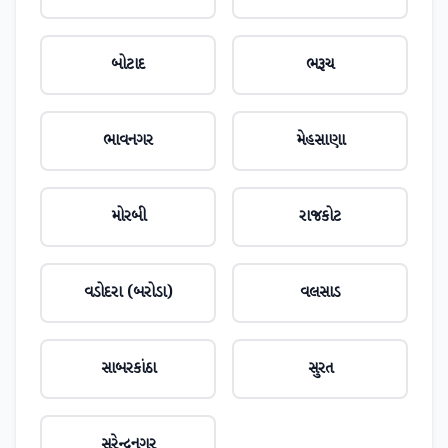
બોટાદ
ભરૂચ
ભાવનગર
મેહસાણા
મોરબી
રાજકોટ
વડોદરા (બરોડા)
વલસાડ
સાબરકાંઠા
સુરત
સુરેન્દ્રનગર