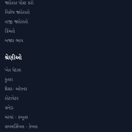
જાહેરાત પોસ્ટ કરો
વિશેષ જાહેરાતો
તાજી જાહેરાતો
કિંમતો
બજાર ભાવ
શ્રેણીઓ
ખેત પેદાશ
કુતરા
થ્રેસર- ઓપનર
રોટાવેટર
સનેડા
મરઘાં - કબૂતર
સબમર્સિબલ - કેબલ