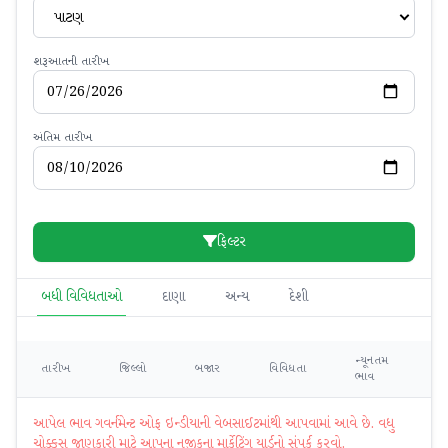
પાટણ
શરૂઆતની તારીખ
અંતિમ તારીખ
ફિલ્ટર
બધી વિવિધતાઓ
દાણા
અન્ય
દેશી
ન્યૂનતમ
મહ
તારીખ
જિલ્લો
બજાર
વિવિધતા
ભાવ
ભ
આપેલ ભાવ ગવર્નમેન્ટ ઓફ ઇન્ડીયાની વેબસાઈટમાંથી આપવામાં આવે છે. વધુ
ચોક્કસ જાણકારી માટે આપના નજીકના માર્કેટિંગ યાર્ડનો સંપર્ક કરવો.