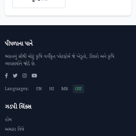
પીપળાના પાને
ભારતનું સૌથી મોટું કૃષિ વર્ગીકૃત પ્લેટફોર્મ જે ખેડૂતો, ડીલરો અને કૃષિ
વ્યવસાયોને જોડે છે.
Languages:
EN
HI
MR
GU
ઝડપી લિંક્સ
હોમ
અમારા વિષે