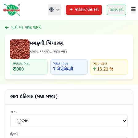
જાહેરાત પોસ્ટ કરો
લૉગિન કરો
પાકો પર પાછા જાઓ
મગફળી બિયારણ
મસાલા • આજના બજાર ભાવ
સરેરાશ ભાવ
બજાર વેપાર
ભાવ વલણ
₹ 9000
7 એપીએમસી
13.21 %
ભાવ ઇતિહાસ (બધા બજાર)
રાજ્ય
ગુજરાત
જિલ્લો