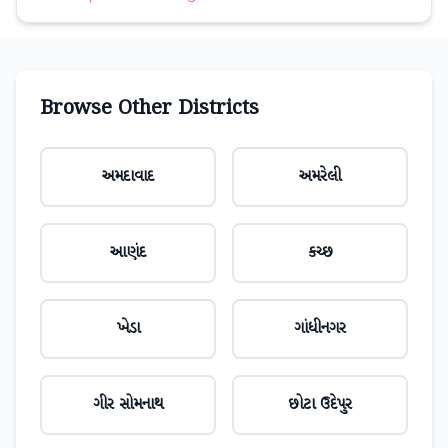
Browse Other Districts
અમદાવાદ
અમરેલી
આણંદ
કચ્છ
ખેડા
ગાંધીનગર
ગીર સોમનાથ
છોટા ઉદેપુર