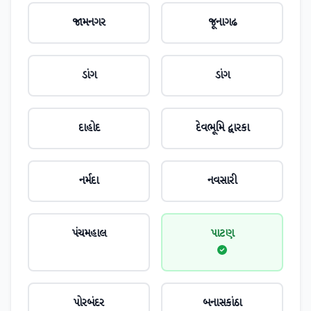
જામનગર
જૂનાગઢ
ડાંગ
ડાંગ
દાહોદ
દેવભૂમિ દ્વારકા
નર્મદા
નવસારી
પંચમહાલ
પાટણ
પોરબંદર
બનાસકાંઠા