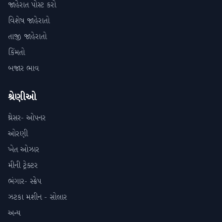
જાહેરાત પોસ્ટ કરો
વિશેષ જાહેરાતો
તાજી જાહેરાતો
કિંમતો
બજાર ભાવ
શ્રેણીઓ
થ્રેસર- ઓપનર
ઓરણી
ખેત ઓઝાર
મીની ટ્રેક્ટર
ભંગાર- સ્ક્રેપ
ઝટકા મશીન - સોલાર
અન્ય