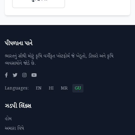
પીપળાના પાને
ભારતનું સૌથી મોટું કૃષિ વર્ગીકૃત પ્લેટફોર્મ જે ખેડૂતો, ડીલરો અને કૃષિ
વ્યવસાયોને જોડે છે.
Languages:
EN
HI
MR
GU
ઝડપી લિંક્સ
હોમ
અમારા વિષે