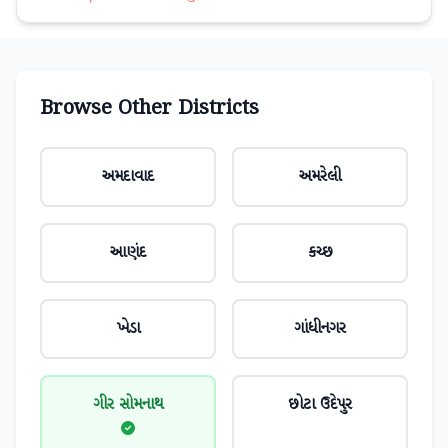
Browse Other Districts
અમદાવાદ
અમરેલી
આણંદ
કચ્છ
ખેડા
ગાંધીનગર
ગીર સોમનાથ
છોટા ઉદેપુર