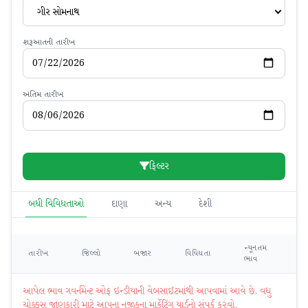
ગીર સોમનાથ
શરૂઆતની તારીખ
અંતિમ તારીખ
ફિલ્ટર
બધી વિવિધતાઓ
દાણા
અન્ય
દેશી
ન્યૂનતમ
મહ
તારીખ
જિલ્લો
બજાર
વિવિધતા
ભાવ
ભ
આપેલ ભાવ ગવર્નમેન્ટ ઓફ ઇન્ડીયાની વેબસાઈટમાંથી આપવામાં આવે છે. વધુ
ચોક્કસ જાણકારી માટે આપના નજીકના માર્કેટિંગ યાર્ડનો સંપર્ક કરવો.