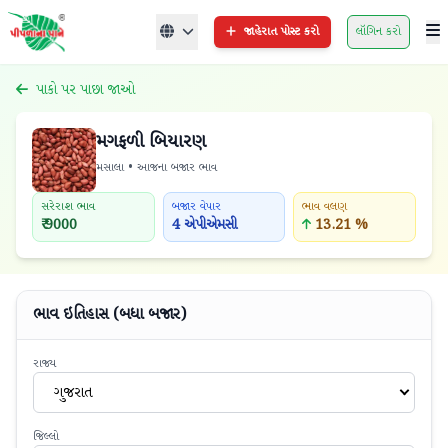
જાહેરાત પોસ્ટ કરો
લૉગિન કરો
પાકો પર પાછા જાઓ
મગફળી બિયારણ
મસાલા • આજના બજાર ભાવ
સરેરાશ ભાવ
બજાર વેપાર
ભાવ વલણ
₹ 9000
4 એપીએમસી
13.21 %
ભાવ ઇતિહાસ (બધા બજાર)
રાજ્ય
ગુજરાત
જિલ્લો