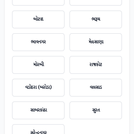
બોટાદ
ભરૂચ
ભાવનગર
મેહસાણા
મોરબી
રાજકોટ
વડોદરા (બરોડા)
વલસાડ
સાબરકાંઠા
સુરત
સુરેન્દ્રનગર