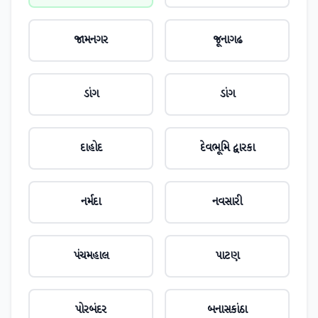
જામનગર
જૂનાગઢ
ડાંગ
ડાંગ
દાહોદ
દેવભૂમિ દ્વારકા
નર્મદા
નવસારી
પંચમહાલ
પાટણ
પોરબંદર
બનાસકાંઠા