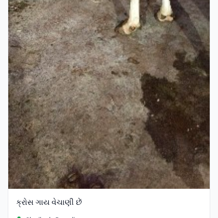
ક્રોસ ગાય વેચાણી છેં