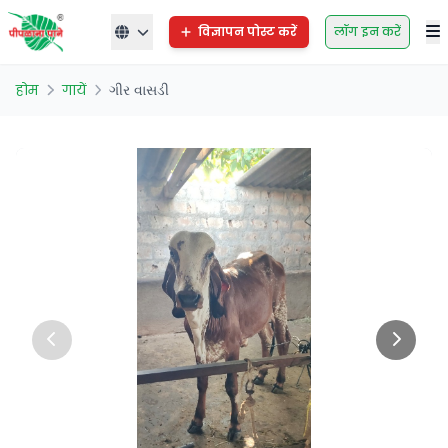
विज्ञापन पोस्ट करें
लॉग इन करें
होम
गायें
ગીર વાસડી