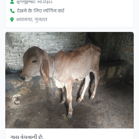
મુળજીભાઈ ખોડીફાડ
देखने के लिए लॉगिन करें
भावनगर, गुजरात
ગાય વેચવાની છે.