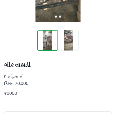
ગીર વાસડી
9 મહિના ની 

કિંમત 70,000
₹70000