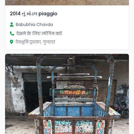
2014 નું મોડલ piaggio
Babubhia Chavda
देखने के लिए लॉगिन करें
देवभूमि द्वारका, गुजरात