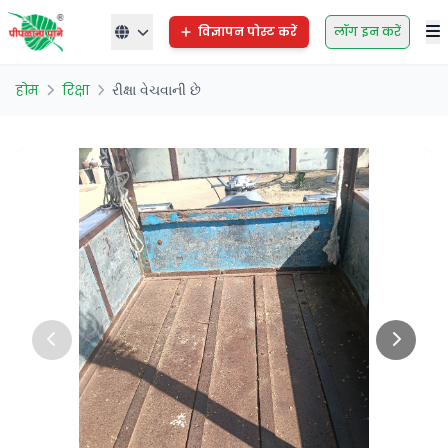
विज्ञापन पोस्ट करें
लॉग इन करें
होम
रिक्षा
રીક્ષા વેચવાની છે