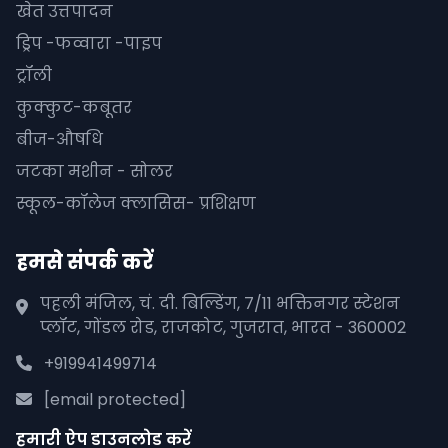
खेत उत्तपादन
ड्रिप -फव्वारा -पाइप
ट्रॉली
कुक्कुट-कबूतर
बीज-औषधि
जटका मशीन - सोलर
स्कूल-कॉलेज क्लासिस- प्रशिक्षण
हमसे संपर्क करें
पहली मंजिल, चं. दी. बिल्डिंग, 7/11 भक्तिनगर स्टेशन
प्लॉट, गोंडल रोड, राजकोट, गुजरात, भारत - 360002
+919941499714
[email protected]
हमारी ऐप डाउनलोड करें