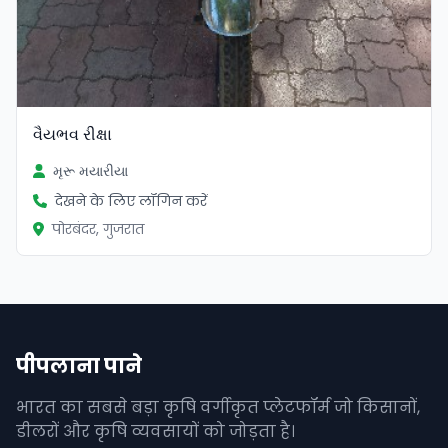
વૈયભવ રીક્ષા
મૃરૂ મયારીયા
देखने के लिए लॉगिन करें
पोरबंदर, गुजरात
पीपलाना पाने
भारत का सबसे बड़ा कृषि वर्गीकृत प्लेटफॉर्म जो किसानों,
डीलरों और कृषि व्यवसायों को जोड़ता है।