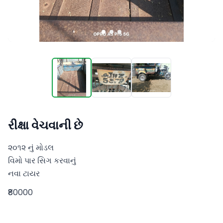
રીક્ષા વેચવાની છે
૨૦૧૨ નું મોડલ

વિમો પાર સિગ‌ કરવાનું

નવા ટાયર
₹80000