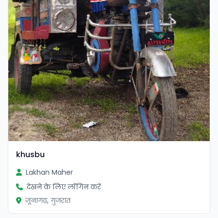
khusbu
Lakhan Maher
देखने के लिए लॉगिन करें
जूनागढ़, गुजरात