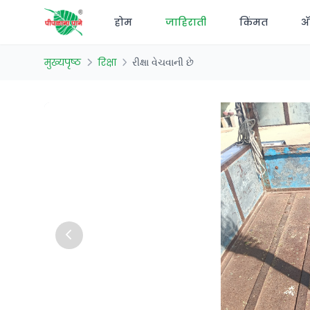
होम
जाहिराती
किंमत
अ‍
मुख्यपृष्ठ
रिक्षा
રીક્ષા વેચવાની છે