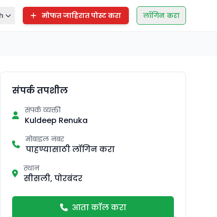
h
मोफत जाहिरात पोस्ट करा
लॉगिन करा
संपर्क तपशील
संपर्क व्यक्ती
Kuldeep Renuka
मोबाइल नंबर
पाहण्यासाठी लॉगिन करा
स्थान
सीसली, पोरबंदर
आता कॉल करा