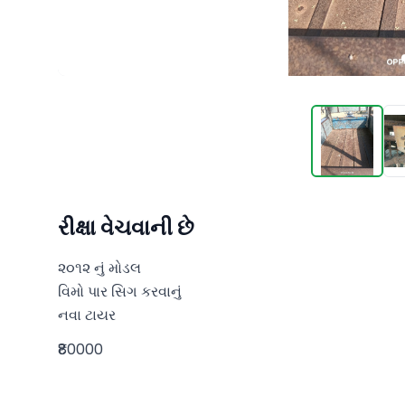
રીક્ષા વેચવાની છે
૨૦૧૨ નું મોડલ

વિમો પાર સિગ‌ કરવાનું

નવા ટાયર
₹80000