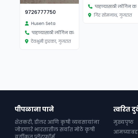
पाहण्यासाठी लॉगिन कर
9726777750
गिर सोमनाथ, गुजरात
Husen Seta
पाहण्यासाठी लॉगिन करा
देवभूमी द्वारका, गुजरात
पीपळाना पाने
त्वरित दुव
शेतकरी, डीलर आणि कृषी व्यवसायांना
मुख्यपृष्ठ
जोडणारे भारतातील सर्वात मोठे कृषी
आमच्याबद्
वर्गीकृत प्लॅटफॉर्म.