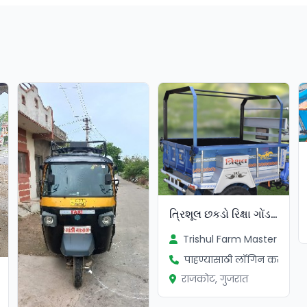
सत्यापित
ત્રિશૂલ છકડો રિક્ષા ગોંડલ
Trishul Farm Master
पाहण्यासाठी लॉगिन करा
राजकोट, गुजरात