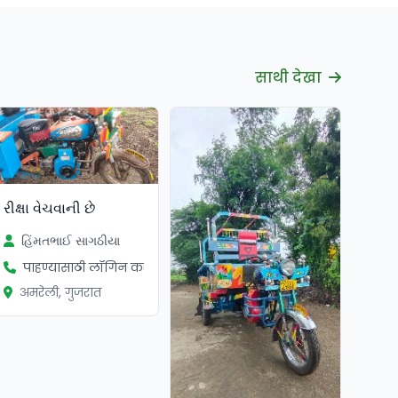
साथी देखा
રીક્ષા વેચવાની છે
હિંમતભાઈ સાગઠીયા
पाहण्यासाठी लॉगिन करा
अमरेली, गुजरात