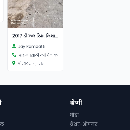
ा
2017 ડીઝલ રિક્ષા નિશાળ માં જ ચાલે
Jay Ramdatti
पाहण्यासाठी लॉगिन करा
पोरबंदर, गुजरात
े
श्रेणी
घोडा
दल
थ्रेशर-ओपनर