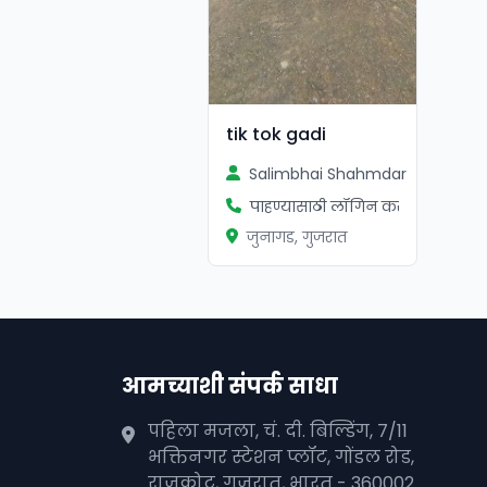
tik tok gadi
Salimbhai Shahmdar
पाहण्यासाठी लॉगिन करा
जुनागड, गुजरात
आमच्याशी संपर्क साधा
पहिला मजला, चं. दी. बिल्डिंग, 7/11
भक्तिनगर स्टेशन प्लॉट, गोंडल रोड,
राजकोट, गुजरात, भारत - 360002