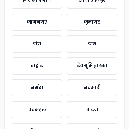
गिर सोमनाथ
छोटा उदयपुर
जामनगर
जूनागढ़
डांग
डांग
दाहोद
देवभूमि द्वारका
नर्मदा
नवसारी
पंचमहल
पाटन