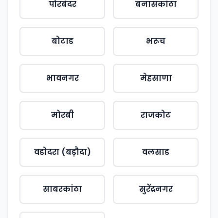
पोरबंदर
बनासकांठा
बोटाड
भरूच
भावनगर
मेहसाणा
मोरबी
राजकोट
वडोदरा (बड़ौदा)
वलसाड
साबरकांठा
सुरेंद्रनगर