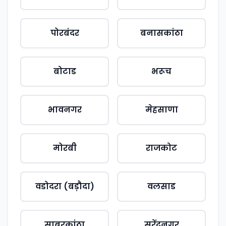
पोरबंदर
बनासकांठा
बोटाड
भरूच
भावनगर
मेहसाणा
मोरबी
राजकोट
वडोदरा (बड़ौदा)
वलसाड
साबरकांठा
सुरेंद्रनगर