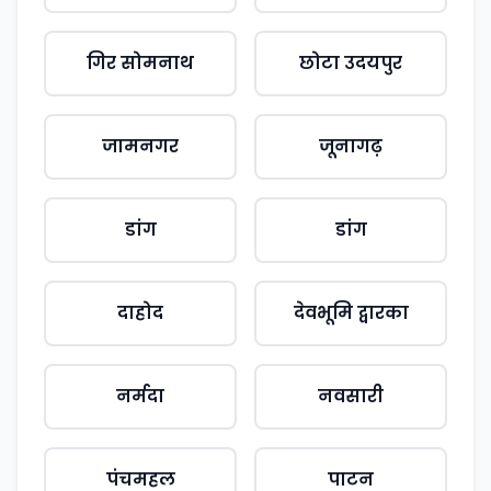
गिर सोमनाथ
छोटा उदयपुर
जामनगर
जूनागढ़
डांग
डांग
दाहोद
देवभूमि द्वारका
नर्मदा
नवसारी
पंचमहल
पाटन