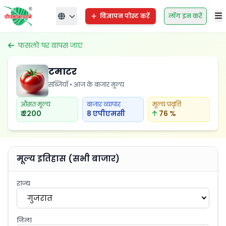
विज्ञापन पोस्ट करें
लॉग इन करें
फसलों पर वापस जाएं
टमाटर
सब्ज़ियाँ • आज के बाजार मूल्य
औसत मूल्य
बाजार व्यापार
मूल्य प्रवृत्ति
₹ 2200
8 एपीएमसी
76 %
मूल्य इतिहास (सभी बाजार)
राज्य
गुजरात
जिला