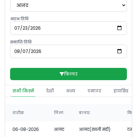
आनंद
आरंभ तिथि
समाप्ति तिथि
फिल्टर
सभी किस्में
देशी
अन्य
टमाटर
हायब्रिड
तारीख
जिला
बाजार
किस्
06-08-2026
आनंद
आनंद(सब्जी मंडी)
टमाट