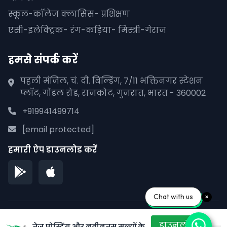
स्कूल-कॉलेज क्लासिस- प्रशिक्षण
एसी-इलेक्ट्रिक- रंग-कड़िया- मिस्त्री-गेराज
हमसे संपर्क करें
पहली मंजिल, चं. दी. बिल्डिंग, 7/11 भक्तिनगर स्टेशन
प्लॉट, गोंडल रोड, राजकोट, गुजरात, भारत - 360002
+919941499714
[email protected]
हमारी ऐप डाउनलोड करें
Chat with us
© 2026 पीपलाना पाने. सर्वाधिकार सुरक्षित।
डाउनलोड
तेज़ पोस्टिंग और नवीनतम मूल्यों के