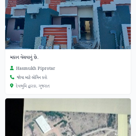
મકાન વેચવાનું છે.
Hasmukh Piprotar
જોવા માટે લોગિન કરો
દેવભુમિ દ્વારકા, ગુજરાત