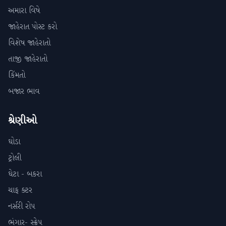
અમારા વિષે
જાહેરાત પોસ્ટ કરો
વિશેષ જાહેરાતો
તાજી જાહેરાતો
કિંમતો
બજાર ભાવ
શ્રેણીઓ
ઘોડા
ટ્રોલી
ઘેટા - બકરા
ચાફ ક્ટર
નર્સરી રોપ
ભંગાર- સ્ક્રેપ