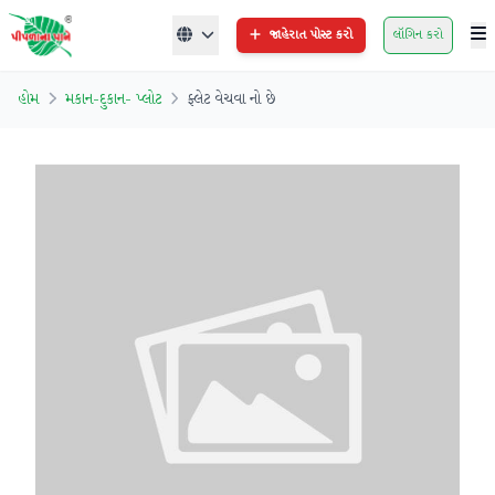
જાહેરાત પોસ્ટ કરો
લૉગિન કરો
હોમ
મકાન-દુકાન- પ્લોટ
ફ્લેટ વેચવા નો છે