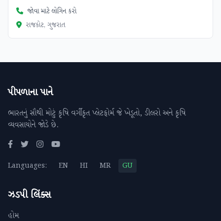
જોવા માટે લોગિન કરો
રાજકોટ, ગુજરાત
પીપળાના પાને
ભારતનું સૌથી મોટું કૃષિ વર્ગીકૃત પ્લેટફોર્મ જે ખેડૂતો, ડીલરો અને કૃષિ
વ્યવસાયોને જોડે છે.
Languages:
EN
HI
MR
GU
ઝડપી લિંક્સ
હોમ