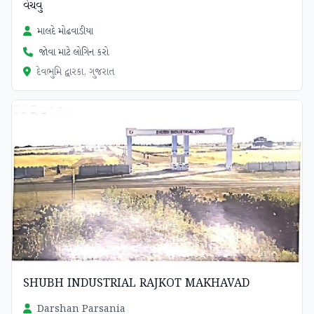
વેચવુ
માલદે મોઢવાડીયા
જોવા માટે લોગિન કરો
દેવભુમિ દ્વારકા, ગુજરાત
SHUBH INDUSTRIAL RAJKOT MAKHAVAD
Darshan Parsania