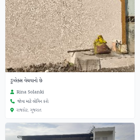
ડુપ્લેક્સ વેચવાનો છે
Rina Solanki
જોવા માટે લોગિન કરો
રાજકોટ, ગુજરાત