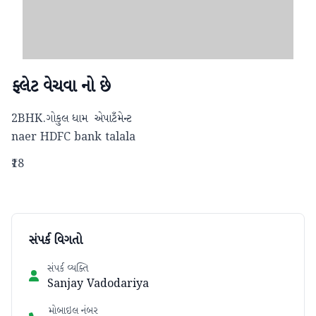
ફ્લેટ વેચવા નો છે
2BHK.ગોકુલ ધામ  એપાટઁમેન્ટ

naer HDFC bank talala
₹18
સંપર્ક વિગતો
સંપર્ક વ્યક્તિ
Sanjay Vadodariya
મોબાઇલ નંબર