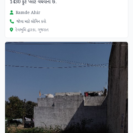
1430 ફૂટ પ્લૉટ વેચવાનો છે.
Ramde Ahir
જોવા માટે લોગિન કરો
દેવભુમિ દ્વારકા, ગુજરાત