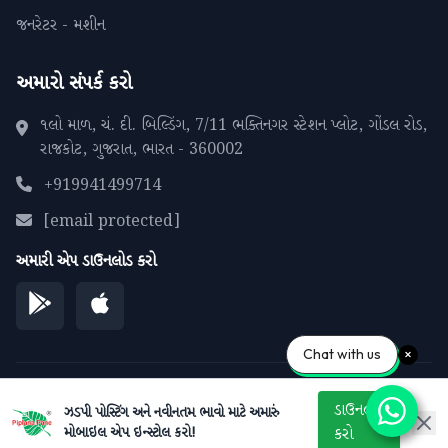
જનરેટર - મશીન
અમારો સંપર્ક કરો
૧લો માળ, ચં. દી. બિલ્ડિંગ, 7/11 ભક્તિનગર સ્ટેશન પ્લોટ, ગોંડલ રોડ,
રાજકોટ, ગુજરાત, ભારત - 360002
+919941499714
[email protected]
અમારી એપ ડાઉનલોડ કરો
Chat with us
© 2026 પીપળાના પાને. બધા અધિકારો સુરક્ષિત.
ડાઉનલોડ
ઝડપી પોસ્ટિંગ અને નવીનતમ ભાવો માટે અમારું
મોબાઇલ એપ ઇન્સ્ટોલ કરો!
કરો
ગોપનીયતા નીતિ
સેવાની શરતો
સાઇટમેપ