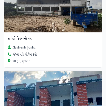
તબેલો વેચવાનો છે.
Nishesh Joshi
જોવા માટે લોગિન કરો
આણંદ, ગુજરાત