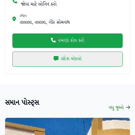
જોવા માટે લોગિન કરો
સ્થાન
તાલાલા, તલાલા, ગીર સોમનાથ
હમણાં કોલ કરો
સંદેશ મોકલો
સમાન પોસ્ટ્સ
વધુ જુઓ