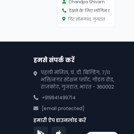
Chandpa Shivam
देखने के लिए लॉगिन करें
गिर सोमनाथ, गुजरात
हमसे संपर्क करें
पहली मंजिल, चं. दी. बिल्डिंग, 7/11
भक्तिनगर स्टेशन प्लॉट, गोंडल रोड,
राजकोट, गुजरात, भारत - 360002
+919941499714
[email protected]
हमारी ऐप डाउनलोड करें