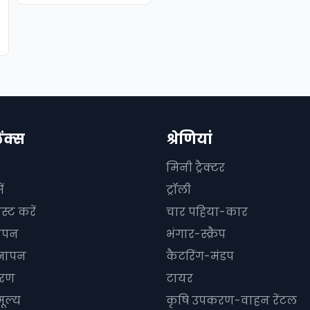
ें
िंक्स
श्रेणियां
मिनी ट्रैक्टर
ं
ट्रॉली
स्ट करें
चार पहिया-कार
ञापन
भंगार-स्क्रैप
्ञापन
कैटरिंग-मंडप
धारण
टायर
ूल्य
कृषि उपकरण-वाहन रेंटल