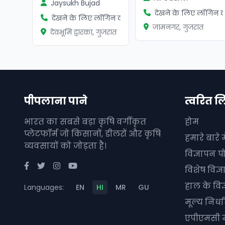
Jaysukh Bujad
देखने के लिए लॉगिन कर
देखने के लिए लॉगिन करें
जामनगर, गुजरात
देवभूमि द्वारका, गुजरात
पीपलाना पाने
त्वरित ल
भारत का सबसे बड़ा कृषि वर्गीकृत
होम
प्लेटफॉर्म जो किसानों, डीलरों और कृषि
हमारे बारे मे
व्यवसायों को जोड़ता है।
विज्ञापन पो
विशेष विज्
हाल के विज
Languages:
EN
HI
MR
GU
मूल्य निर्
एपीएमसी म