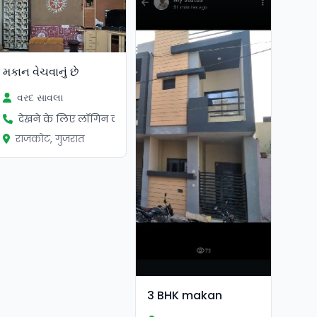
મકાન વેચવાનું છે
વરદ સાવલા
देखने के लिए लॉगिन करें
राजकोट, गुजरात
3 BHK makan