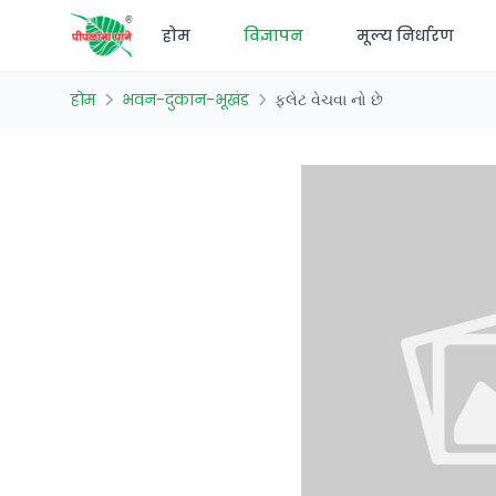
होम
विज्ञापन
मूल्य निर्धारण
होम
भवन-दुकान-भूखंड
ફ્લેટ વેચવા નો છે