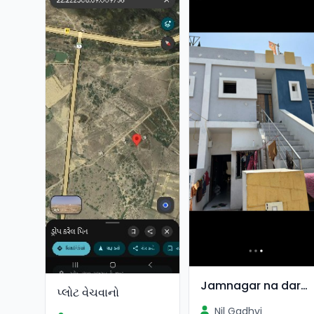
Jamnagar na dared na sardarnagar ma makan vechvanu 6e
પ્લોટ વેચવાનો
Nil Gadhvi