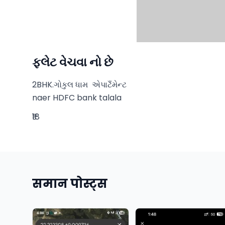
ફ્લેટ વેચવા નો છે
2BHK.ગોકુલ ધામ  એપાટઁમેન્ટ

naer HDFC bank talala
₹18
समान पोस्ट्स