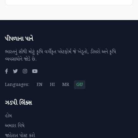
પીપળાના પાને
ભારતનું સૌથી મોટું કૃષિ વર્ગીકૃત પ્લેટફોર્મ જે ખેડૂતો, ડીલરો અને કૃષિ
વ્યવસાયોને જોડે છે.
Languages:
EN
HI
MR
GU
ઝડપી લિંક્સ
હોમ
અમારા વિષે
જાહેરાત પોસ્ટ કરો