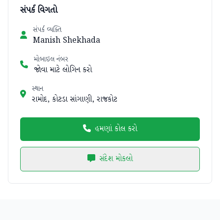
સંપર્ક વિગતો
સંપર્ક વ્યક્તિ
Manish Shekhada
મોબાઇલ નંબર
જોવા માટે લોગિન કરો
સ્થાન
રામોદ, કોટડા સાંગાણી, રાજકોટ
હમણાં કોલ કરો
સંદેશ મોકલો