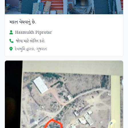
મકાન વેચવાનું છે.
Hasmukh Piprotar
જોવા માટે લોગિન કરો
દેવભુમિ દ્વારકા, ગુજરાત