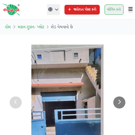
જાહેરાત પોસ્ટ કરો
લૉગિન કરો
હોમ
મકાન-દુકાન- પ્લોટ
શેડ વેચવાનો છે