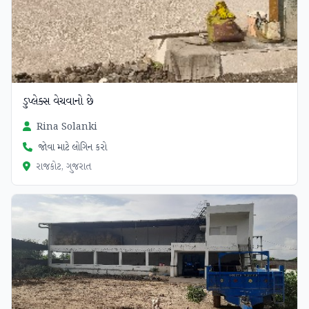
ડુપ્લેક્સ વેચવાનો છે
Rina Solanki
જોવા માટે લોગિન કરો
રાજકોટ, ગુજરાત