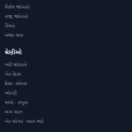
વિશેષ જાહેરાતો
તાજી જાહેરાતો
કિંમતો
બજાર ભાવ
શ્રેણીઓ
બધી જાહેરાતો
ખેત પેદાશ
થ્રેસર- ઓપનર
ઓરણી
મરઘાં - કબૂતર
અન્ય વાહન
ખેત ઓઝાર -વાહન ભાડે