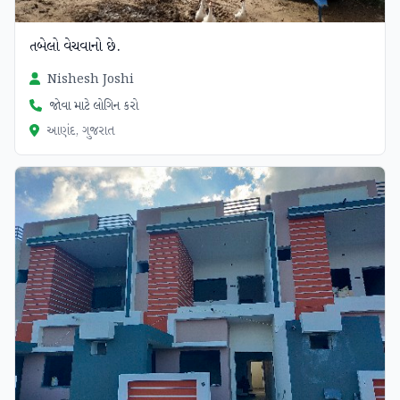
તબેલો વેચવાનો છે.
Nishesh Joshi
જોવા માટે લોગિન કરો
આણંદ, ગુજરાત