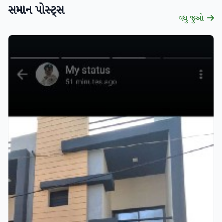
સમાન પોસ્ટ્સ
વધુ જુઓ