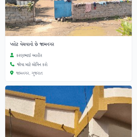
પ્લોટ વેચવાનો છે જામનગર
કરણભાઈ આહીર
જોવા માટે લોગિન કરો
જામનગર, ગુજરાત