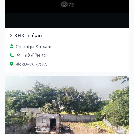
3 BHK makan
Chandpa Shivam
જોવા માટે લોગિન કરો
ગીર સોમનાથ, ગુજરાત