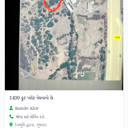
1430 ફૂટ પ્લૉટ વેચવાનો છે.
Ramde Ahir
જોવા માટે લોગિન કરો
દેવભુમિ દ્વારકા, ગુજરાત