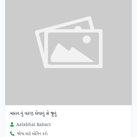
મકાન નું વરણ લેવાનું સે જુનું
Aalabhai Rabari
જોવા માટે લોગિન કરો