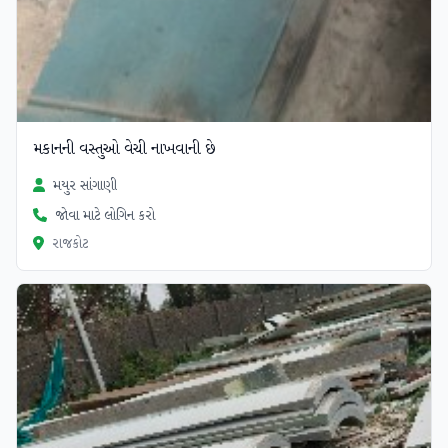
મકાનની વસ્તુઓ વેચી નાખવાની છે
મયુર સાંગાણી
જોવા માટે લોગિન કરો
રાજકોટ