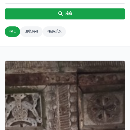
શોધો
બધા
તાજેતરના
ચકાસાયેલ