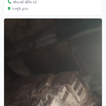
જોવા માટે લોગિન કરો
દેવભુમિ દ્વારકા