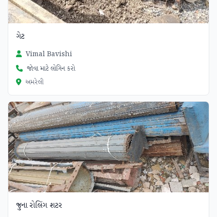
ગેટ
Vimal Bavishi
જોવા માટે લોગિન કરો
અમરેલી
જુના રોલિંગ શટર