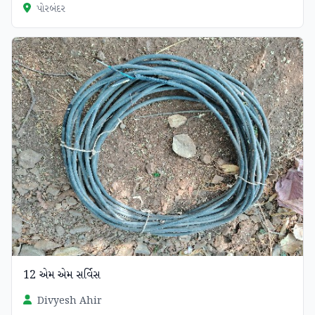
પોરબંદર
12 એમ એમ સર્વિસ
Divyesh Ahir