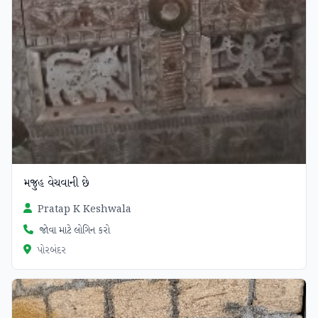
મજુહ વેચવાની છે
Pratap K Keshwala
જોવા માટે લોગિન કરો
પોરબંદર