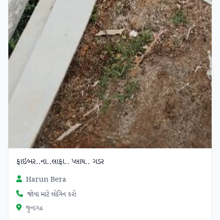
ફાઇબર..ના..લાફા.. પ્લાય.. ગડર
Harun Bera
જોવા માટે લોગિન કરો
જુનાગઢ