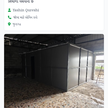
શિયાળો વેચવાનો છે
Yashin Qureshi
જોવા માટે લોગિન કરો
જુનાગઢ