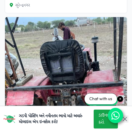
સુરેન્દ્રનગર
Chat with us
ડાઉનલોડ
ઝડપી પોસ્ટિંગ અને નવીનતમ ભાવો માટે અમારું
મોબાઇલ એપ ઇન્સ્ટોલ કરો!
કરો