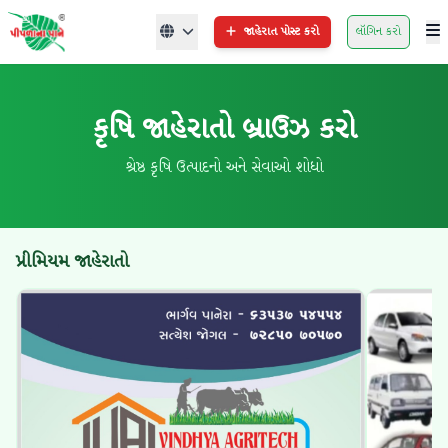
જાહેરાત પોસ્ટ કરો
લૉગિન કરો
કૃષિ જાહેરાતો બ્રાઉઝ કરો
શ્રેષ્ઠ કૃષિ ઉત્પાદનો અને સેવાઓ શોધો
પ્રીમિયમ જાહેરાતો