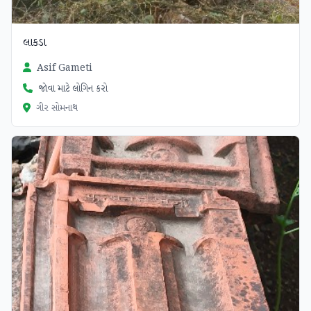
લાકડા
Asif Gameti
જોવા માટે લોગિન કરો
ગીર સોમનાથ