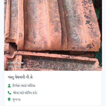
વસ્તુ વેચવાની ની સે
દિવ્યેશ ભાઈ બંધિયા
જોવા માટે લોગિન કરો
જુનાગઢ