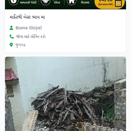
માર્કેટથી બેસ્ટ ભાવ મા
Rusva Shiyal
જોવા માટે લોગિન કરો
જુનાગઢ