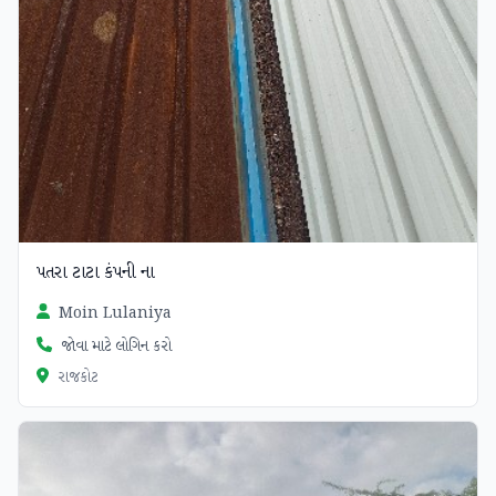
પતરા ટાટા કંપની ના
Moin Lulaniya
જોવા માટે લોગિન કરો
રાજકોટ