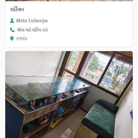
પાર્ટિશન
Moin Lulaniya
જોવા માટે લોગિન કરો
રાજકોટ