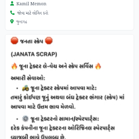
Kamil Memon
જોવા માટે લોગિન કરો
જુનાગઢ