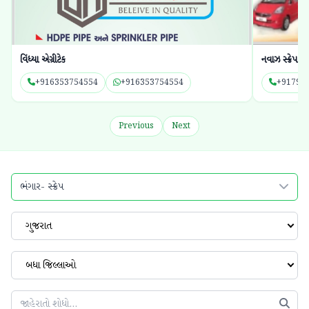
નવાઝ સ્ક્રેપ
બાપા સીતારામ સ
+917984095453
+917984095453
+91991
Previous
Next
ભંગાર- સ્ક્રેપ
ગુજરાત
બધા જિલ્લાઓ