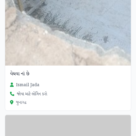
વેચવા નાં છે
Ismail Jada
જોવા માટે લોગિન કરો
જુનાગઢ