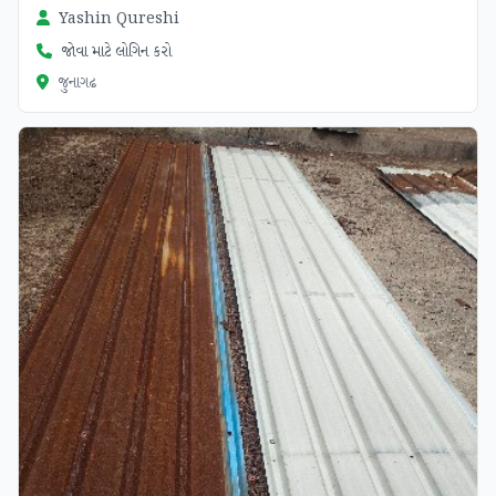
Yashin Qureshi
જોવા માટે લોગિન કરો
જુનાગઢ