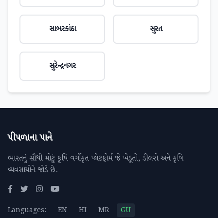
સાબરકાંઠા
સુરત
સુરેન્દ્રનગર
પીપળાના પાને
ભારતનું સૌથી મોટું કૃષિ વર્ગીકૃત પ્લેટફોર્મ જે ખેડૂતો, ડીલરો અને કૃષિ
વ્યવસાયોને જોડે છે.
Languages:
EN
HI
MR
GU