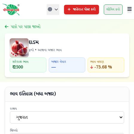
જાહેરાત પોસ્ટ કરો
લૉગિન કરો
પાકો પર પાછા જાઓ
દાડમ
ફળો • આજના બજાર ભાવ
સરેરાશ ભાવ
બજાર વેપાર
ભાવ વલણ
₹ 2500
—
-73.68 %
ભાવ ઇતિહાસ (બધા બજાર)
રાજ્ય
ગુજરાત
જિલ્લો