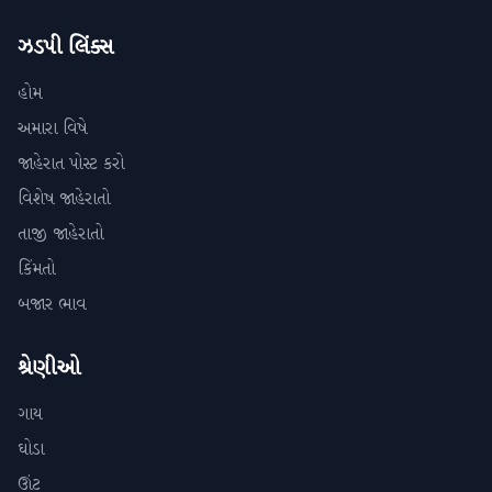
ઝડપી લિંક્સ
હોમ
અમારા વિષે
જાહેરાત પોસ્ટ કરો
વિશેષ જાહેરાતો
તાજી જાહેરાતો
કિંમતો
બજાર ભાવ
શ્રેણીઓ
ગાય
ઘોડા
ઊંટ