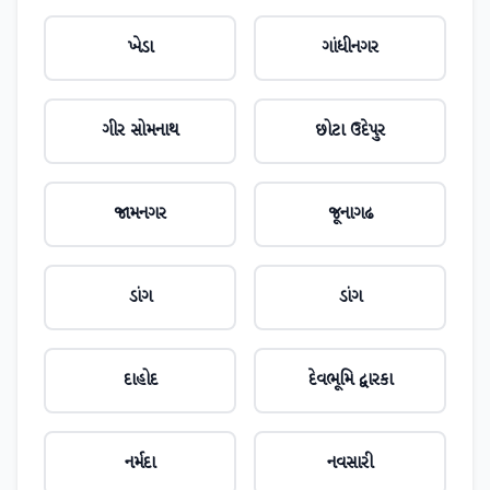
ખેડા
ગાંધીનગર
ગીર સોમનાથ
છોટા ઉદેપુર
જામનગર
જૂનાગઢ
ડાંગ
ડાંગ
દાહોદ
દેવભૂમિ દ્વારકા
નર્મદા
નવસારી