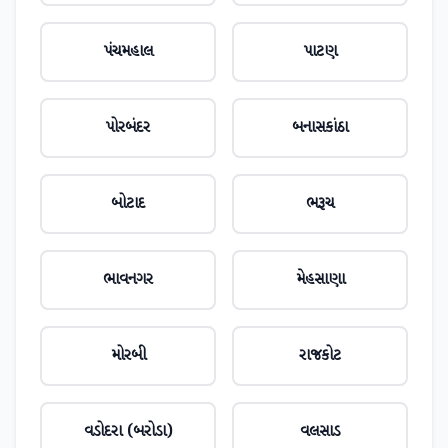
પંચમહાલ
પાટણ
પોરબંદર
બનાસકાંઠા
બોટાદ
ભરૂચ
ભાવનગર
મેહસાણા
મોરબી
રાજકોટ
વડોદરા (બરોડા)
વલસાડ