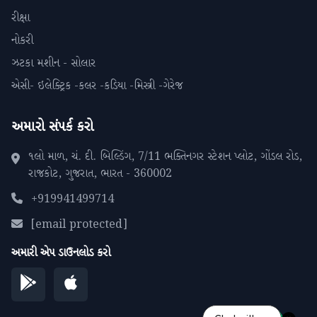
રીક્ષા
નોકરી
ઝટકા મશીન - સોલાર
એસી- ઇલેક્ટ્રિક -કલર -કડિયા -મિસ્ત્રી -ગેરેજ
અમારો સંપર્ક કરો
૧લો માળ, ચં. દી. બિલ્ડિંગ, 7/11 ભક્તિનગર સ્ટેશન પ્લોટ, ગોંડલ રોડ,
રાજકોટ, ગુજરાત, ભારત - 360002
+919941499714
[email protected]
અમારી એપ ડાઉનલોડ કરો