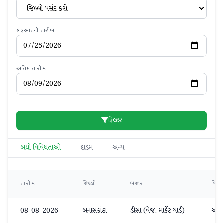
જિલ્લો પસંદ કરો
શરૂઆતની તારીખ
અંતિમ તારીખ
ફિલ્ટર
બધી વિવિધતાઓ
દાડમ
અન્ય
તારીખ
જિલ્લો
બજાર
વિવિ
08-08-2026
બનાસકાંઠા
ડીસા (વેજ. માર્કેટ યાર્ડ)
અન્ય