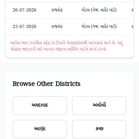
26-07-2026
રાજકોટ
ગોંડલ (વેજ. માર્કેટ યાર્ડ)
દાડમ
25-07-2026
રાજકોટ
ગોંડલ (વેજ. માર્કેટ યાર્ડ)
દાડમ
આપેલ ભાવ ગવર્નમેન્ટ ઓફ ઇન્ડીયાની વેબસાઈટમાંથી આપવામાં આવે છે. વધુ
ચોક્કસ જાણકારી માટે આપના નજીકના માર્કેટિંગ યાર્ડનો સંપર્ક કરવો.
Browse Other Districts
અમદાવાદ
અમરેલી
આણંદ
કચ્છ