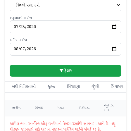
જિલ્લો પસંદ કરો
શરૂઆતની તારીખ
અંતિમ તારીખ
ફિલ્ટર
બધી વિવિધતાઓ
જી૨૦
શિંગદાણા
ગુંગરી
બિયારણ
ન્યૂનતમ
મહ
તારીખ
જિલ્લો
બજાર
વિવિધતા
ભાવ
ભ
આપેલ ભાવ ગવર્નમેન્ટ ઓફ ઇન્ડીયાની વેબસાઈટમાંથી આપવામાં આવે છે. વધુ
ચોક્કસ જાણકારી માટે આપના નજીકના માર્કેટિંગ યાર્ડનો સંપર્ક કરવો.