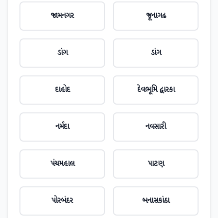
જામનગર
જૂનાગઢ
ડાંગ
ડાંગ
દાહોદ
દેવભૂમિ દ્વારકા
નર્મદા
નવસારી
પંચમહાલ
પાટણ
પોરબંદર
બનાસકાંઠા