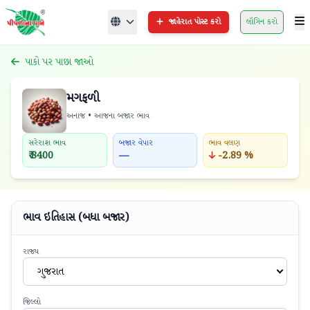
જાહેરાત પોસ્ટ કરો
લૉગિન કરો
પાકો પર પાછા જાઓ
મગફળી
અનાજ • આજના બજાર ભાવ
સરેરાશ ભાવ
બજાર વેપાર
ભાવ વલણ
₹ 8400
—
-2.89 %
ભાવ ઇતિહાસ (બધા બજાર)
રાજ્ય
ગુજરાત
જિલ્લો