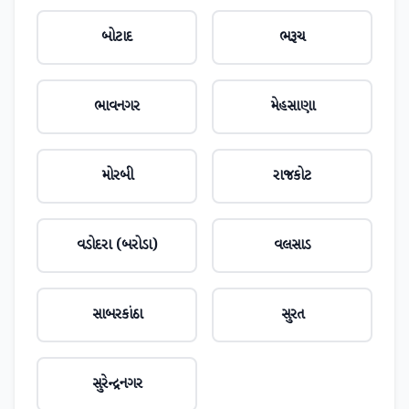
બોટાદ
ભરૂચ
ભાવનગર
મેહસાણા
મોરબી
રાજકોટ
વડોદરા (બરોડા)
વલસાડ
સાબરકાંઠા
સુરત
સુરેન્દ્રનગર