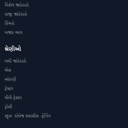
વિશેષ જાહેરાતો
તાજી જાહેરાતો
કિંમતો
બજાર ભાવ
શ્રેણીઓ
બધી જાહેરાતો
ભેંસ
ઓરણી
ટ્રેક્ટર
મીની ટ્રેક્ટર
ટ્રોલી
સ્કૂલ- કોલેજ ક્લાસીસ -ટ્રેનિંગ