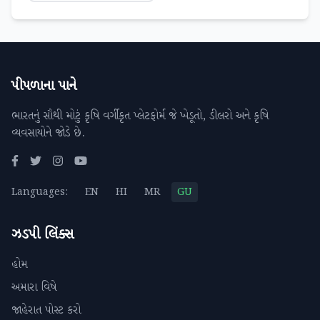
પીપળાના પાને
ભારતનું સૌથી મોટું કૃષિ વર્ગીકૃત પ્લેટફોર્મ જે ખેડૂતો, ડીલરો અને કૃષિ
વ્યવસાયોને જોડે છે.
Languages:
EN
HI
MR
GU
ઝડપી લિંક્સ
હોમ
અમારા વિષે
જાહેરાત પોસ્ટ કરો