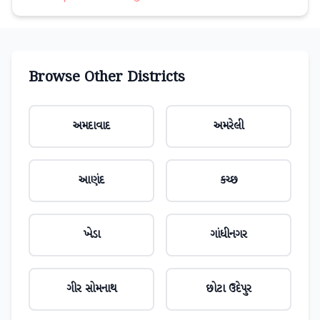
Browse Other Districts
અમદાવાદ
અમરેલી
આણંદ
કચ્છ
ખેડા
ગાંધીનગર
ગીર સોમનાથ
છોટા ઉદેપુર