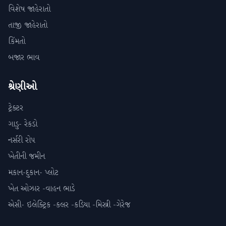
વિશેષ જાહેરાતો
તાજી જાહેરાતો
કિંમતો
બજાર ભાવ
શ્રેણીઓ
ટ્રેક્ટર
ગાડુ- રેકડો
નર્સરી રોપ
ખેતીની જમીન
મકાન-દુકાન- પ્લોટ
ખેત ઓઝાર -વાહન ભાડે
એસી- ઇલેક્ટ્રિક -કલર -કડિયા -મિસ્ત્રી -ગેરેજ