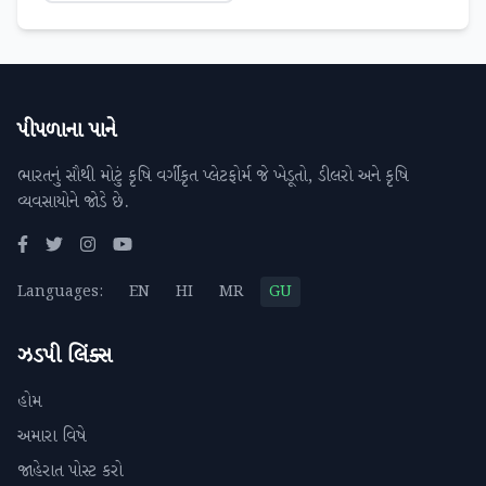
પીપળાના પાને
ભારતનું સૌથી મોટું કૃષિ વર્ગીકૃત પ્લેટફોર્મ જે ખેડૂતો, ડીલરો અને કૃષિ
વ્યવસાયોને જોડે છે.
Languages:
EN
HI
MR
GU
ઝડપી લિંક્સ
હોમ
અમારા વિષે
જાહેરાત પોસ્ટ કરો