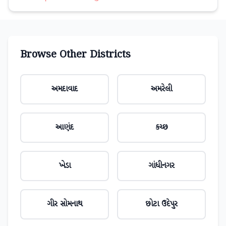
Browse Other Districts
અમદાવાદ
અમરેલી
આણંદ
કચ્છ
ખેડા
ગાંધીનગર
ગીર સોમનાથ
છોટા ઉદેપુર