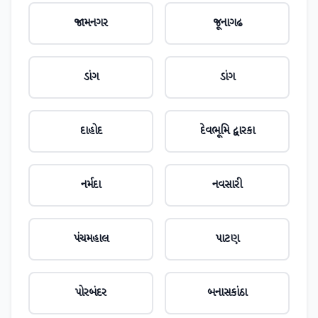
જામનગર
જૂનાગઢ
ડાંગ
ડાંગ
દાહોદ
દેવભૂમિ દ્વારકા
નર્મદા
નવસારી
પંચમહાલ
પાટણ
પોરબંદર
બનાસકાંઠા