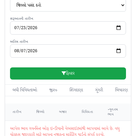
જિલ્લો પસંદ કરો
શરૂઆતની તારીખ
અંતિમ તારીખ
ફિલ્ટર
બધી વિવિધતાઓ
જી૨૦
શિંગદાણા
ગુંગરી
બિયારણ
ન્યૂનતમ
મહ
તારીખ
જિલ્લો
બજાર
વિવિધતા
ભાવ
ભ
આપેલ ભાવ ગવર્નમેન્ટ ઓફ ઇન્ડીયાની વેબસાઈટમાંથી આપવામાં આવે છે. વધુ
ચોક્કસ જાણકારી માટે આપના નજીકના માર્કેટિંગ યાર્ડનો સંપર્ક કરવો.