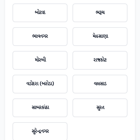
બોટાદ
ભરૂચ
ભાવનગર
મેહસાણા
મોરબી
રાજકોટ
વડોદરા (બરોડા)
વલસાડ
સાબરકાંઠા
સુરત
સુરેન્દ્રનગર