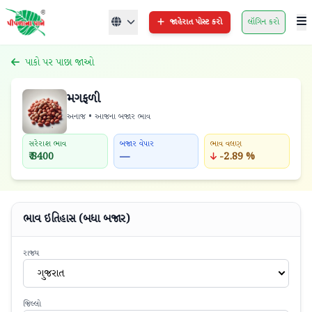
જાહેરાત પોસ્ટ કરો
લૉગિન કરો
પાકો પર પાછા જાઓ
મગફળી
અનાજ • આજના બજાર ભાવ
સરેરાશ ભાવ
બજાર વેપાર
ભાવ વલણ
₹ 8400
—
-2.89 %
ભાવ ઇતિહાસ (બધા બજાર)
રાજ્ય
ગુજરાત
જિલ્લો