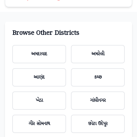
Browse Other Districts
અમદાવાદ
અમરેલી
આણંદ
કચ્છ
ખેડા
ગાંધીનગર
ગીર સોમનાથ
છોટા ઉદેપુર