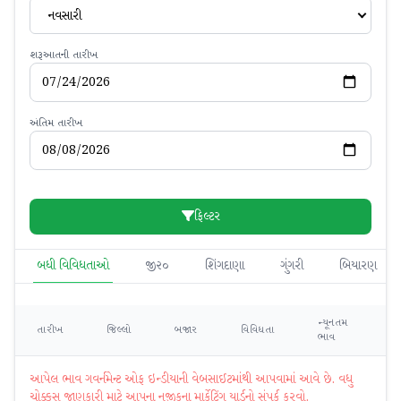
નવસારી
શરૂઆતની તારીખ
અંતિમ તારીખ
ફિલ્ટર
બધી વિવિધતાઓ
જી૨૦
શિંગદાણા
ગુંગરી
બિયારણ
ન્યૂનતમ
મહ
તારીખ
જિલ્લો
બજાર
વિવિધતા
ભાવ
ભ
આપેલ ભાવ ગવર્નમેન્ટ ઓફ ઇન્ડીયાની વેબસાઈટમાંથી આપવામાં આવે છે. વધુ
ચોક્કસ જાણકારી માટે આપના નજીકના માર્કેટિંગ યાર્ડનો સંપર્ક કરવો.