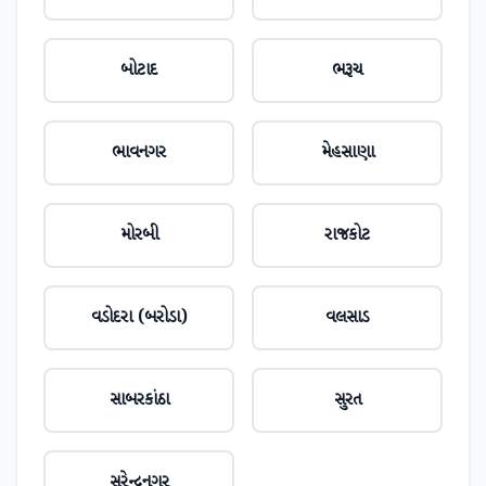
બોટાદ
ભરૂચ
ભાવનગર
મેહસાણા
મોરબી
રાજકોટ
વડોદરા (બરોડા)
વલસાડ
સાબરકાંઠા
સુરત
સુરેન્દ્રનગર