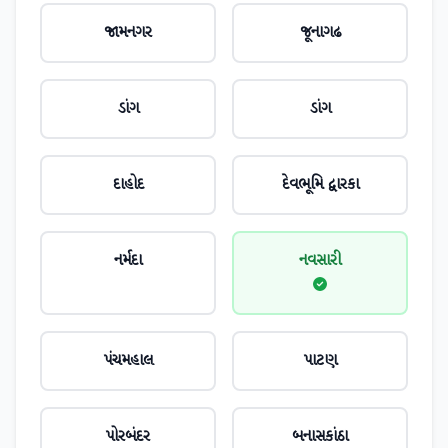
જામનગર
જૂનાગઢ
ડાંગ
ડાંગ
દાહોદ
દેવભૂમિ દ્વારકા
નર્મદા
નવસારી
પંચમહાલ
પાટણ
પોરબંદર
બનાસકાંઠા