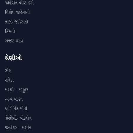
જાહેરાત પોસ્ટ કરો
વિશેષ જાહેરાતો
તાજી જાહેરાતો
કિંમતો
બજાર ભાવ
શ્રેણીઓ
ભેંસ
સનેડા
મરઘાં - કબૂતર
અન્ય વાહન
ઓર્ગેનિક ખેતી
જેસીબી- પોકલેન
જનરેટર - મશીન