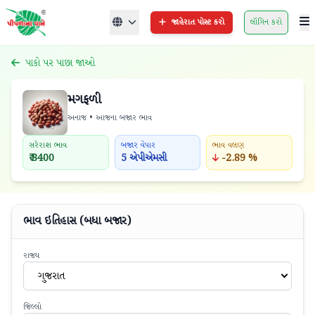
જાહેરાત પોસ્ટ કરો
લૉગિન કરો
પાકો પર પાછા જાઓ
મગફળી
અનાજ • આજના બજાર ભાવ
સરેરાશ ભાવ
બજાર વેપાર
ભાવ વલણ
₹ 8400
5 એપીએમસી
-2.89 %
ભાવ ઇતિહાસ (બધા બજાર)
રાજ્ય
ગુજરાત
જિલ્લો