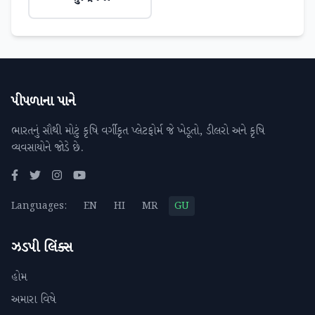
પીપળાના પાને
ભારતનું સૌથી મોટું કૃષિ વર્ગીકૃત પ્લેટફોર્મ જે ખેડૂતો, ડીલરો અને કૃષિ
વ્યવસાયોને જોડે છે.
Languages:
EN
HI
MR
GU
ઝડપી લિંક્સ
હોમ
અમારા વિષે